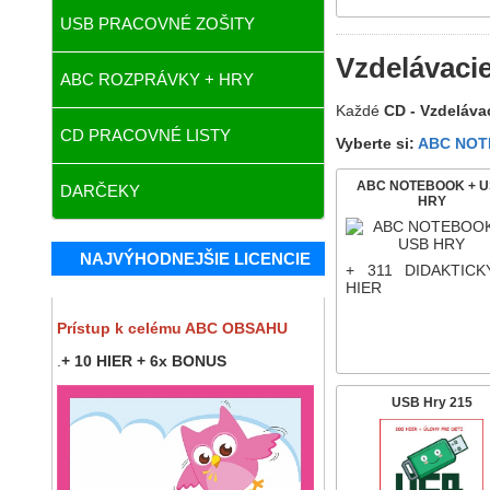
USB PRACOVNÉ ZOŠITY
Vzdelávacie
ABC ROZPRÁVKY + HRY
Každé
CD - Vzdeláva
CD PRACOVNÉ LISTY
Vyberte si:
ABC NOT
ABC NOTEBOOK + 
DARČEKY
HRY
NAJVÝHODNEJŠIE LICENCIE
+ 311 DIDAKTICK
HIER
Prístup k celému ABC OBSAHU
.
+ 10 HIER + 6x BONUS
USB Hry 215