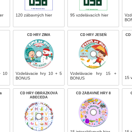
er
120 zábavných hier
95 vzdelávacích hier
Vzd
BO
CD HRY ZIMA
CD HRY JESEŇ
CD
+ 10
Vzdelávacie hry 10 + 5
Vzdelávacie hry 15 +
15 
BONUS
BONUS
a
CD HRY OBRÁZKOVÁ
CD ZÁBAVNÉ HRY 8
ABECEDA
15 interaktívnych hier
15 i