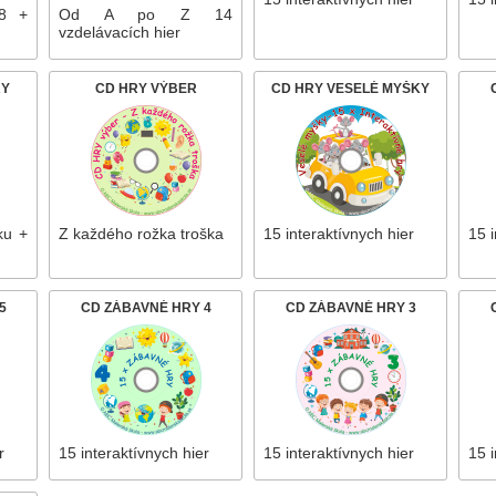
 8 +
Od A po Z 14
vzdelávacích hier
RY
CD HRY VÝBER
CD HRY VESELÉ MYŠKY
ku +
Z každého rožka troška
15 interaktívnych hier
15 i
5
CD ZÁBAVNÉ HRY 4
CD ZÁBAVNÉ HRY 3
r
15 interaktívnych hier
15 interaktívnych hier
15 i