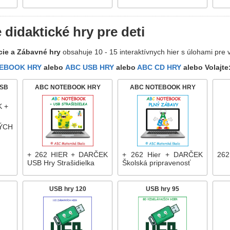
 didaktické hry pre deti
cie a Zábavné hry
obsahuje 10 - 15 interaktívnych hier s úlohami pre 
EBOOK HRY
alebo
ABC USB HRY
alebo
ABC CD HRY
alebo Volajte
USB
ABC NOTEBOOK HRY
ABC NOTEBOOK HRY
ÝCH
+ 262 HIER + DARČEK
+ 262 Hier + DARČEK
262
USB Hry Strašidielka
Školská pripravenosť
USB hry 120
USB hry 95