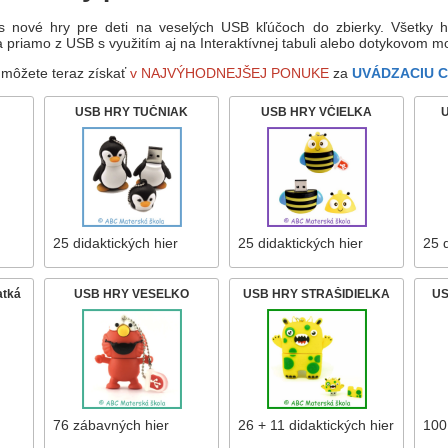
ás nové hry pre deti na veselých USB kľúčoch do zbierky. Všetky
 priamo z USB s využitím aj na Interaktívnej tabuli alebo dotykovom m
môžete teraz získať
v NAJVÝHODNEJŠEJ PONUKE
za
UVÁDZACIU C
USB HRY TUČNIAK
USB HRY VČIELKA
25 didaktických hier
25 didaktických hier
25 d
atká
USB HRY VESELKO
USB HRY STRAŠIDIELKA
US
76 zábavných hier
26 + 11 didaktických hier
100