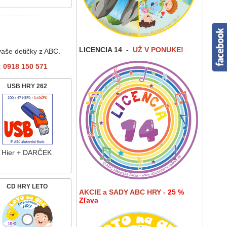
LICENCIA 14
-
UŽ V PONUKE!
vaše detičky z ABC.
:
0918 150 571
USB HRY 262
 Hier + DARČEK
CD HRY LETO
AKCIE a SADY ABC HRY -
25 %
Zľava