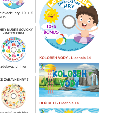
elávacie hry 10 + 5
NUS
 HRY MÚDRE SOVIČKY
- MATEMATIKA
KOLOBEH VODY - Licencia 14
vzdelávacích hier
CD ZÁBAVNÉ HRY 7
DEŇ DETÍ - Licencia 14
nteraktívnych hier