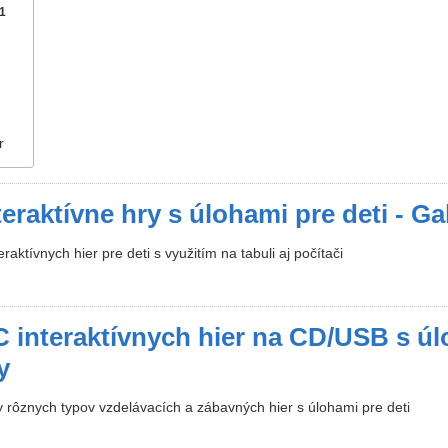
1
r
eraktívne hry s úlohami pre deti - Gal
aktívnych hier pre deti s využitím na tabuli aj počítači
 interaktívnych hier na CD/USB s úl
y
y rôznych typov vzdelávacích a zábavných hier s úlohami pre deti