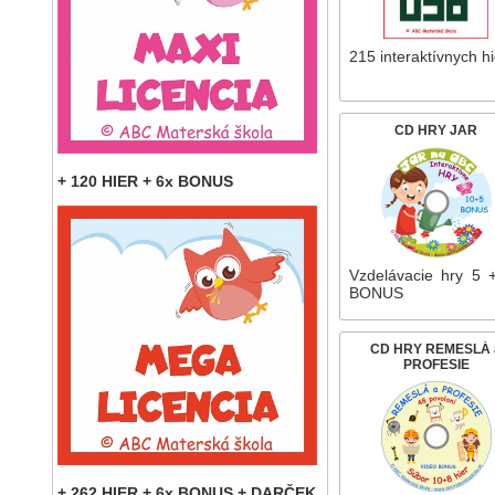
215 interaktívnych hi
CD HRY JAR
+ 120 HIER + 6x BONUS
Vzdelávacie hry 5 
BONUS
CD HRY REMESLÁ 
PROFESIE
+ 262 HIER + 6x BONUS + DARČEK