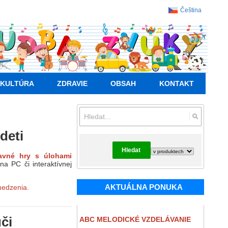
Čeština
KULTÚRA
ZDRAVIE
OBSAH
KONTAKT
deti
Hledat
bavné hry s úlohami
a PC či interaktívnej
AKTUÁLNA PONUKA
medzenia.
či
ABC MELODICKÉ VZDELÁVANIE