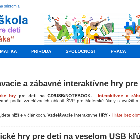
na súkromia
MATIKA
PRÍRODA
SPOLOČNOSŤ
PRÁCA
acie a zábavné interaktívne hry pre 
cké hry
pre deti na CD/USB/NOTEBOOK.
Interaktívne a zá
vané podľa vzdelávacích oblastí ŠVP pre Materské školy s využitím n
jdete nižšie v článkoch.
Vzdelávacie
Interaktívne
HRY -
Hráte bez ob
cké hry pre deti na veselom USB kľú