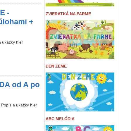
E -
ZVIERATKÁ NA FARME
 úlohami +
 ukážky hier
DEŇ ZEME
A od A po
 Popis a ukážky hier
ABC MELÓDIA