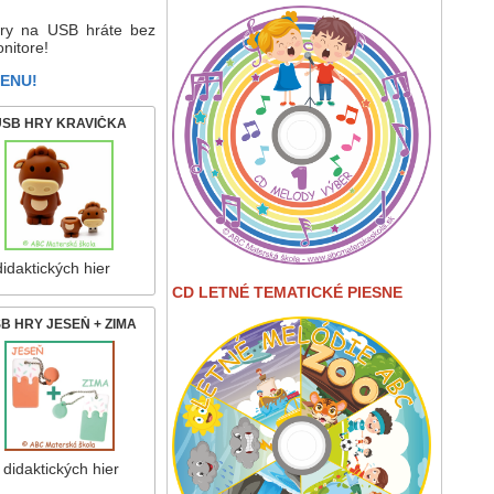
 hry na USB hráte bez
onitore!
ENU!
USB HRY KRAVIČKA
idaktických hier
CD LETNÉ TEMATICKÉ PIESNE
B HRY JESEŇ + ZIMA
 didaktických hier