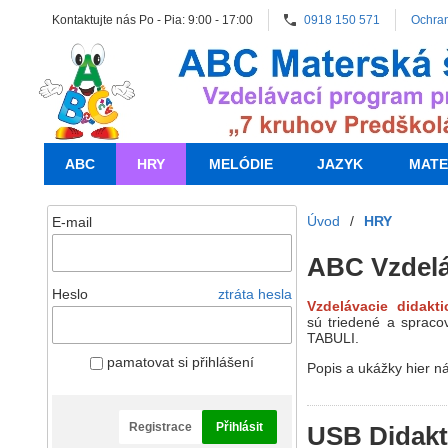
Kontaktujte nás Po - Pia: 9:00 - 17:00
0918 150 571
Ochra
ABC
HRY
MELÓDIE
JAZYK
MATE
Úvod
/
HRY
E-mail
ABC Vzdeláv
Heslo
ztráta hesla
Vzdelávacie didakti
sú
triedené a spraco
TABULI.
pamatovat si přihlášení
Popis a ukážky hier ná
Registrace
Přihlásit
USB Didakti