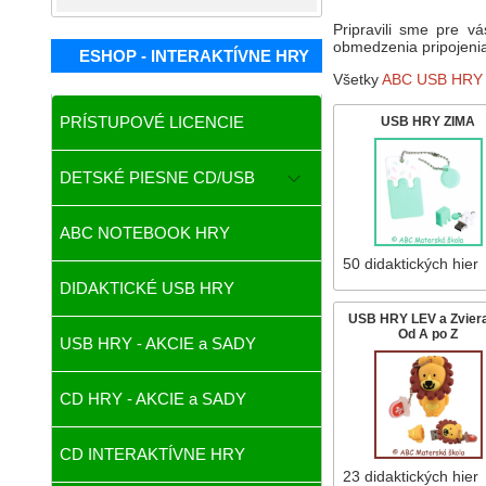
Pripravili sme pre v
obmedzenia pripojenia
ESHOP - INTERAKTÍVNE HRY
Všetky
ABC USB HRY
PRÍSTUPOVÉ LICENCIE
USB HRY ZIMA
DETSKÉ PIESNE CD/USB
ABC NOTEBOOK HRY
50 didaktických hier
DIDAKTICKÉ USB HRY
USB HRY LEV a Zvier
Od A po Z
USB HRY - AKCIE a SADY
CD HRY - AKCIE a SADY
CD INTERAKTÍVNE HRY
23 didaktických hier