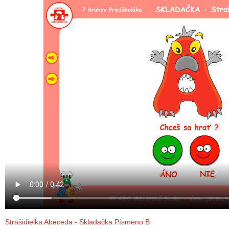
Strašidielka Abeceda - Skladačka Písmeno B