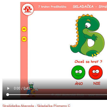
Strašidielka Abeceda - Skladačka Písmeno C