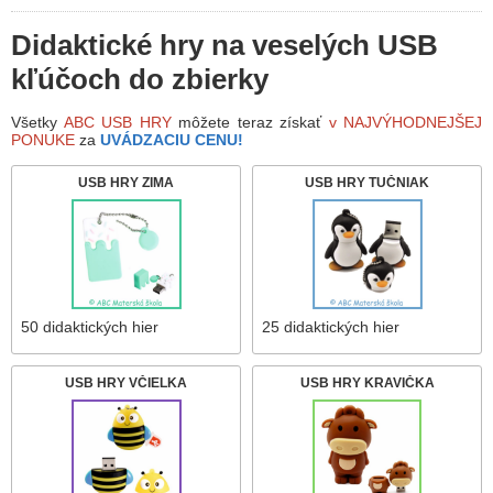
Didaktické hry na veselých USB
kľúčoch do zbierky
Všetky
ABC USB HRY
môžete teraz získať
v NAJVÝHODNEJŠEJ
PONUKE
za
UVÁDZACIU CENU!
USB HRY ZIMA
USB HRY TUČNIAK
50 didaktických hier
25 didaktických hier
USB HRY VČIELKA
USB HRY KRAVIČKA