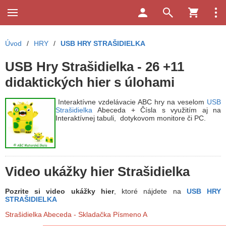
Úvod
/
HRY
/
USB HRY STRAŠIDIELKA
USB Hry Strašidielka - 26 +11
didaktických hier s úlohami
Interaktívne vzdelávacie ABC hry na veselom
USB
Strašidielka
Abeceda + Čísla s využitím aj na
Interaktívnej tabuli, dotykovom monitore či PC.
Video ukážky hier Strašidielka
Pozrite si video ukážky hier
, ktoré nájdete na
USB HRY
STRAŠIDIELKA
Strašidielka Abeceda - Skladačka Písmeno A