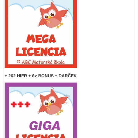
+ 262 HIER + 6x BONUS + DARČEK