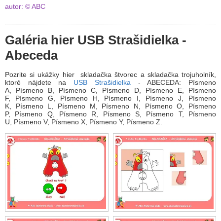
autor: © ABC
Galéria hier USB Strašidielka -
Abeceda
Pozrite si ukážky hier skladačka štvorec a skladačka trojuholník,
ktoré nájdete na
USB Strašidielka
- ABECEDA: Písmeno
A, Písmeno B, Písmeno C, Písmeno D, Písmeno E, Písmeno
F, Písmeno G, Písmeno H, Písmeno I, Písmeno J, Písmeno
K, Písmeno L, Písmeno M, Písmeno N, Písmeno O, Písmeno
P, Písmeno Q, Písmeno R, Písmeno S, Písmeno T, Písmeno
U, Písmeno V, Písmeno X, Písmeno Y, Písmeno Z.