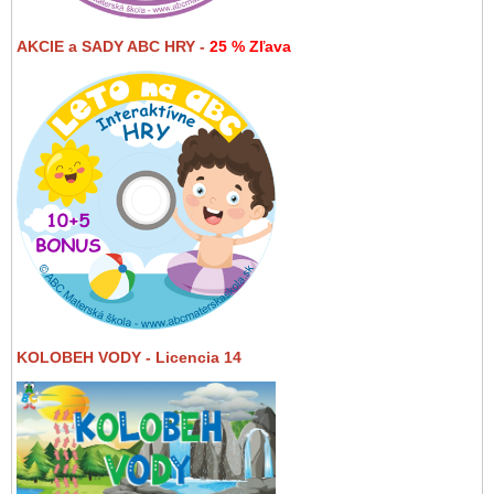
AKCIE a SADY ABC HRY -
25 % Zľava
KOLOBEH VODY - Licencia 14