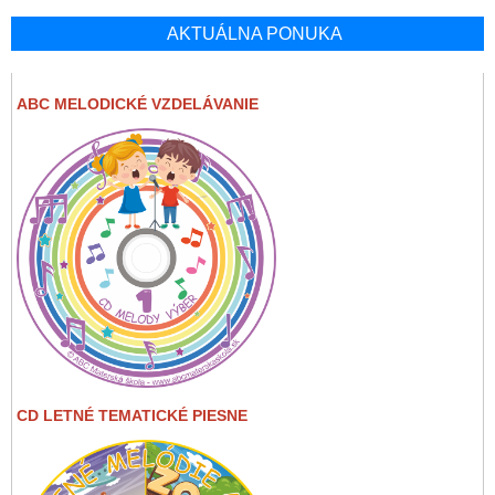
AKTUÁLNA PONUKA
ABC MELODICKÉ VZDELÁVANIE
CD LETNÉ TEMATICKÉ PIESNE