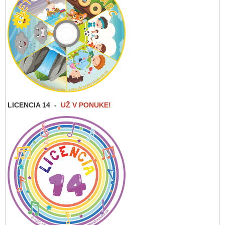
LICENCIA 14
-
UŽ V PONUKE!