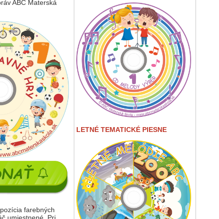
 práv ABC Materská
LETNÉ TEMATICKÉ PIESNE
pozícia farebných
áč umiestnené. Pri