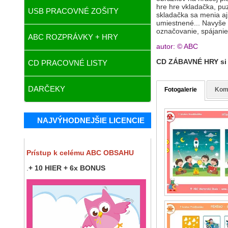
hre hre vkladačka, pu
USB PRACOVNÉ ZOŠITY
skladačka sa menia aj 
umiestnené... Navyše s
označovanie, spájanie,
ABC ROZPRÁVKY + HRY
autor: © ABC
CD ZÁBAVNÉ HRY si 
CD PRACOVNÉ LISTY
DARČEKY
Fotogalerie
Kom
NAJVÝHODNEJŠIE LICENCIE
Prístup k celému ABC OBSAHU
.
+ 10 HIER + 6x BONUS