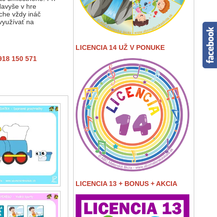
Navyše v hre
oche vždy ináč
využívať na
LICENCIA 14 UŽ V PONUKE
918 150 571
LICENCIA 13 + BONUS + AKCIA