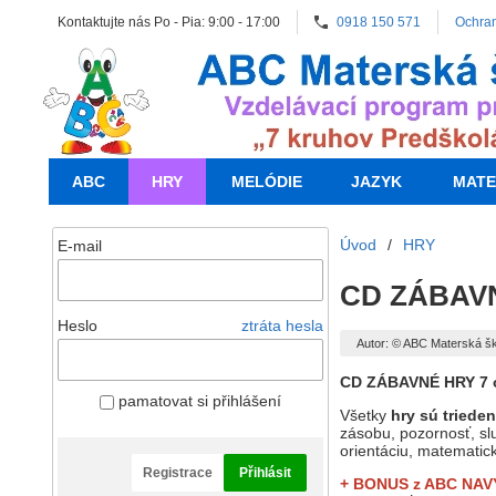
Kontaktujte nás Po - Pia: 9:00 - 17:00
0918 150 571
Ochra
ABC
HRY
MELÓDIE
JAZYK
MATE
Úvod
/
HRY
E-mail
CD ZÁBAVNÉ
Heslo
ztráta hesla
Autor: © ABC Materská š
CD ZÁBAVNÉ HRY 7 
pamatovat si přihlášení
Všetky
hry sú triede
zásobu, pozornosť, sl
orientáciu, matematic
Registrace
Přihlásit
+ BONUS z ABC
NAV