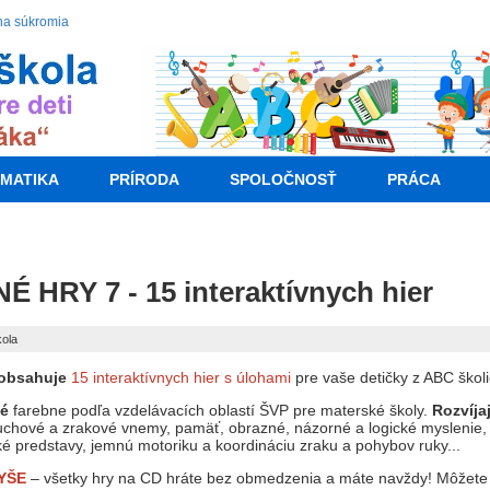
na súkromia
MATIKA
PRÍRODA
SPOLOČNOSŤ
PRÁCA
 HRY 7 - 15 interaktívnych hier
kola
obsahuje
15 interaktívnych hier s úlohami
pre vaše detičky z ABC školi
né
farebne podľa vzdelávacích oblastí ŠVP pre materské školy.
Rozvíja
uchové a zrakové vnemy, pamäť, obrazné, názorné a logické myslenie, 
ké predstavy, jemnú motoriku a koordináciu zraku a pohybov ruky...
YŠE
– všetky hry na CD hráte bez obmedzenia a máte navždy! Môžete si