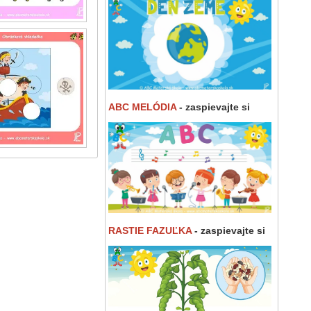
ABC MELÓDIA
- zaspievajte si
RASTIE FAZUĽKA
- zaspievajte si