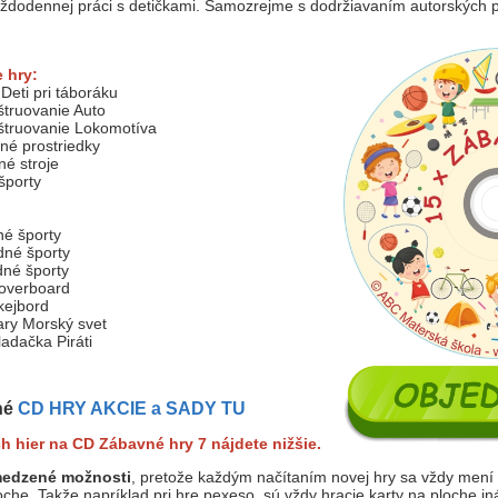
každodennej práci s detičkami. Samozrejme s dodržiavaním autorských
 hry:
Deti pri táboráku
truovanie Auto
truovanie Lokomotíva
é prostriedky
é stroje
športy
é športy
né športy
né športy
overboard
kejbord
ry Morský svet
adačka Piráti
né
CD HRY AKCIE a SADY TU
h hier na CD Zábavné hry 7 nájdete nižšie.
medzené možnosti
, pretože každým načítaním novej hry sa vždy mení 
che. Takže napríklad pri hre pexeso, sú vždy hracie karty na ploche in