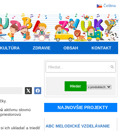
Čeština
KULTÚRA
ZDRAVIE
OBSAH
KONTAKT
Hledat
čky.
NAJNOVŠIE PROJEKTY
jú
aktívnu slovnú
priestorovú
ABC MELODICKÉ VZDELÁVANIE
 ich ukladať a triediť