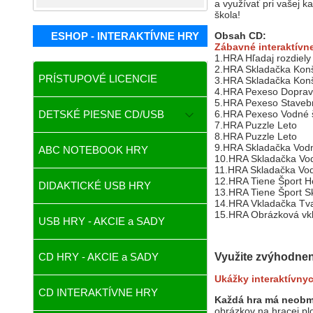
a využívať pri vašej 
škola!
ESHOP - INTERAKTÍVNE HRY
Obsah CD:
Zábavné interaktívne
1.HRA Hľadaj rozdiely 
2.HRA Skladačka Konš
PRÍSTUPOVÉ LICENCIE
3.HRA Skladačka Konš
4.HRA Pexeso Dopravn
5.HRA Pexeso Stavebn
DETSKÉ PIESNE CD/USB
6.HRA Pexeso Vodné 
7.HRA Puzzle Leto
8.HRA Puzzle Leto
9.HRA Skladačka Vodn
ABC NOTEBOOK HRY
10.HRA Skladačka Vod
11.HRA Skladačka Vod
12.HRA Tiene Šport H
DIDAKTICKÉ USB HRY
13.HRA Tiene Šport S
14.HRA Vkladačka Tva
15.HRA Obrázková vkl
USB HRY - AKCIE a SADY
CD HRY - AKCIE a SADY
Využite zvýhodne
Ukážky interaktívnyc
CD INTERAKTÍVNE HRY
Každá hra má neob
obrázkov na hracej plo