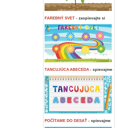
FAREBNÝ SVET
- zaspievajte si
TANCUJÚCA ABECEDA
- spievajme
POČÍTAME DO DESAŤ
- spievajme