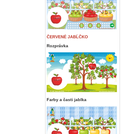
ČERVENÉ JABĹČKO
Rozprávka
Farby a časti jablka