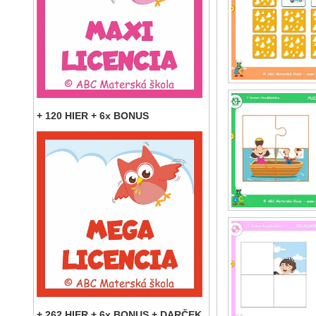
+ 120 HIER + 6x BONUS
+ 262 HIER + 6x BONUS + DARČEK