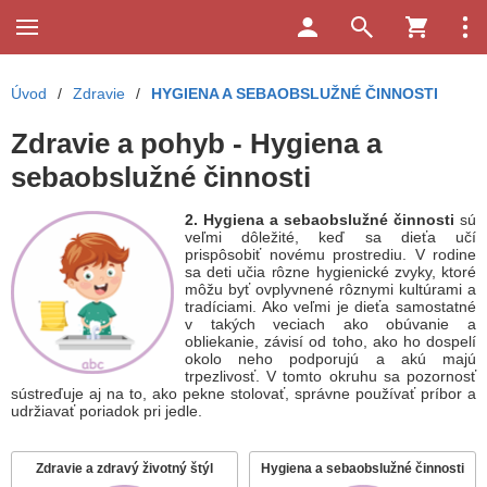
Úvod
/
Zdravie
/
HYGIENA A SEBAOBSLUŽNÉ ČINNOSTI
Zdravie a pohyb - Hygiena a
sebaobslužné činnosti
2. Hygiena a sebaobslužné činnosti
sú
veľmi dôležité, keď sa dieťa učí
prispôsobiť novému prostrediu. V rodine
sa deti učia rôzne hygienické zvyky, ktoré
môžu byť ovplyvnené rôznymi kultúrami a
tradíciami. Ako veľmi je dieťa samostatné
v takých veciach ako obúvanie a
obliekanie, závisí od toho, ako ho dospelí
okolo neho podporujú a akú majú
trpezlivosť. V tomto okruhu sa pozornosť
sústreďuje aj na to, ako pekne stolovať, správne používať príbor a
udržiavať poriadok pri jedle.
Zdravie a zdravý životný štýl
Hygiena a sebaobslužné činnosti