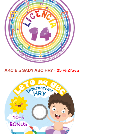
AKCIE a SADY ABC HRY -
25 % Zľava