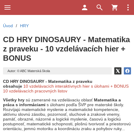
Úvod
/
HRY
CD HRY DINOSAURY - Matematika
z praveku - 10 vzdelávacích hier +
BONUS
Autor: © ABC Materská škola
CD HRY DINOSAURY - Matematika z praveku
obsahuje
10
vzdelávacích interaktívnych hier s úlohami + BONUS
10 vzdelávacích pracovných listov
Všetky hry
sú zamerané na vzdelávaciu oblasť
Matematika a
práca s informáciami
s úlohami podľa ŠVP pre materské školy.
Rozvíjajú matematické myslenie a matematické kompetencie,
aktívnu slovnú zásobu, pozornosť, sluchové a zrakové vnemy,
pamäť, obrazné, názorné a logické myslenie, časovú a logickú
postupnosť, matematické schopnosti, plošnú tvorivosť a priestorovú
orientáciu, jemnú motoriku a koordináciu zraku a pohybov ruky...