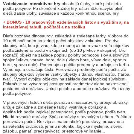
Vzdelávacie interaktívne hry
obsahujú úlohy, ktoré plní dieťa
podľa pokynov. Po skončení každej hry, ešte môže navyše plniť
dieťa ďalšie úlohy, súvisiace s každou konkrétnou scénou hry.
+ BONUS - 10 pracovných vzdelávacích listov s využitím aj na
Interaktívnej tabuli, počítači a na stolíku
Dieťa poznáva dinosaurov, základné a zmiešané farby. V obore do
10 určí počítaním po jednej počet objektov v skupine. Pre dve
skupiny určí, kde je viac, kde je menej alebo rovnako veľa objektov
podľa zisteného počtu v skupinách (do 10 prvkov v skupine). Určí
(označí) objekt na základe popisu polohy pomocou slov a slovných
spojení vľavo, vpravo, hore, dole ( vľavo hore, vľavo dole, vpravo
hore, vpravo dole). Pomenuje a počíta predmety a určuje ich farbu.
Vymenuje a označuje čísla. Porovnáva predmety podľa počtu. Zo
skupiny objektov vyberie všetky objekty s danou vlastnosťou (farba,
tvar). Vytvorí dvojicu objektov na základe danej logickej súvislosti.
Pokračuje vo vytvorenej postupnosti predmetov alebo nakreslenej
postupnosti obrázkov. Určuje polohu a poradie obrázkov. Plní úlohy
podľa pokynov.
V pracovných listoch dieťa poznáva dinosaurov, vyfarbuje obrázky,
určuje základné a zmiešané farby, vystrihuje obrázky a
dopĺňa ich podľa logickej postupnosti, podľa pokynov, podľa tvaru.
Hľadá rovnaké obrázky. Spája obrázky s rovnakým tieňom. Počíta a
porovnáva počet. Rozvíja si matematické predstavy, pracovné a
užívateľské zručnosti, jemnú motoriku, logické myslenie, slovnú
zásobu, pamäť, predstavivosť, priestorové vnímanie...