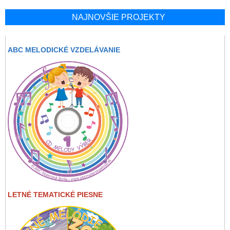
NAJNOVŠIE PROJEKTY
ABC MELODICKÉ VZDELÁVANIE
LETNÉ TEMATICKÉ PIESNE