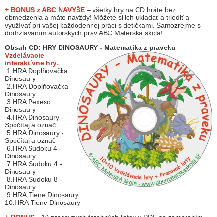
+ BONUS z ABC
NAVYŠE
– všetky hry na CD hráte bez
obmedzenia a máte navždy! Môžete si ich ukladať a triediť a
využívať pri vašej každodennej práci s detičkami. Samozrejme s
dodržiavaním autorských práv ABC Materská škola!
Obsah CD:
HRY DINOSAURY - Matematika z praveku
Vzdelávacie
interaktívne hry:
1.HRA Doplňovačka
Dinosaury
2.HRA Doplňovačka
Dinosaury
3.HRA Pexeso
Dinosaury
4.HRA Dinosaury -
Spočítaj a označ
5.HRA Dinosaury -
Spočítaj a označ
6.HRA Sudoku 4 -
Dinosaury
7.HRA Sudoku 4 -
Dinosaury
8.HRA Sudoku 8 -
Dinosaury
9.HRA Tiene Dinosaury
10.HRA Tiene Dinosaury