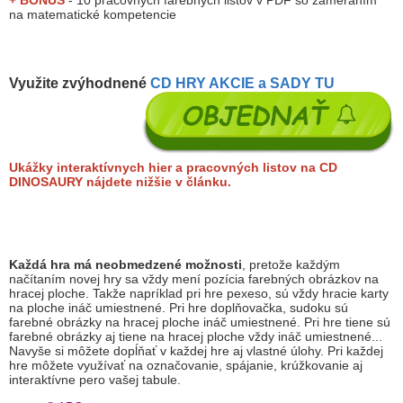
+ BONUS
- 10 pracovných farebných listov v PDF so zameraním
na matematické kompetencie
Využite zvýhodnené
CD HRY AKCIE a SADY TU
Ukážky interaktívnych hier a pracovných listov na CD
DINOSAURY nájdete nižšie v článku.
Každá hra má neobmedzené možnosti
, pretože každým
načítaním novej hry sa vždy mení pozícia farebných obrázkov na
hracej ploche. Takže napríklad pri hre pexeso, sú vždy hracie karty
na ploche ináč umiestnené. Pri hre doplňovačka, sudoku sú
farebné obrázky na hracej ploche ináč umiestnené. Pri hre tiene sú
farebné obrázky aj tiene na hracej ploche vždy ináč umiestnené...
Navyše si môžete dopĺňať v každej hre aj vlastné úlohy. Pri každej
hre môžete využívať na označovanie, spájanie, krúžkovanie aj
interaktívne pero vašej tabule.