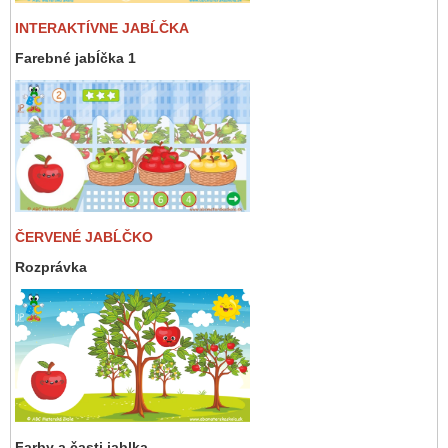
INTERAKTÍVNE JABĹČKA
Farebné jabĺčka 1
ČERVENÉ JABĹČKO
Rozprávka
Farby a časti jablka