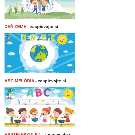
DEŇ ZEME
- zaspievajte si
ABC MELÓDIA
- zaspievajte si
RASTIE FAZUĽKA
- zaspievajte si