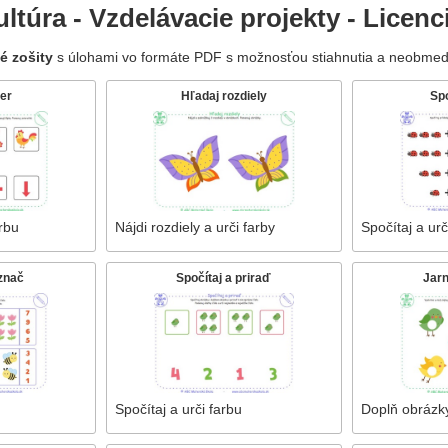
ltúra - Vzdelávacie projekty - Licenc
é zošity
s úlohami vo formáte PDF s možnosťou stiahnutia a neobmed
er
Hľadaj rozdiely
Spo
arbu
Nájdi rozdiely a urči farby
Spočítaj a urč
označ
Spočítaj a priraď
Jar
Spočítaj a urči farbu
Doplň obrázk