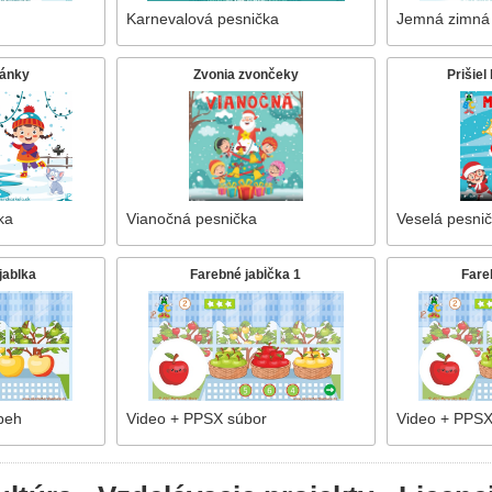
Karnevalová pesnička
Jemná zimná
vánky
Zvonia zvončeky
Prišiel
ka
Vianočná pesnička
Veselá pesni
jablka
Farebné jabĺčka 1
Fare
íbeh
Video + PPSX súbor
Video + PPSX