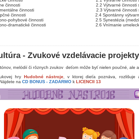
 činnosti 2.1 Výtvarné činnosti s tvaro
činnosti 2.2 Výtvarné činnosti s tvarom 
ntálne činnosti 2.3 Výtvarné činnosti s f
né činnosti 2.4 Spontánny výtvarný p
ohybové činnosti 2.5 Synestézia (medzizmysl
ramatické činnosti 2.6 Vnímanie umeleckých
ltúra - Zvukové vzdelávacie projekty
tónov, melódií či rôznych zvukov deťom môže byť nielen poučné, ale 
ukovej hry
Hudobné nástroje
,
v ktorej dieťa poznáva, rozlišuj
 Nájdete na
CD BONUS - ZADARMO
k
LICENCII 13