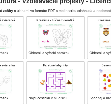
ltúra - Vzdelávacie projekty - Licenc
é zošity
s úlohami vo formáte PDF s možnosťou stiahnutia a neobmed
é zvieratká
Kreslíme - Lúčne zvieratká
Kreslíme 
brázok
Obkresli a vyfarbi obrázok
Obkresli a vy
 zvieratká
Farebné labyrinty
Jesen
brázok
Nájdi cestičku v bludisku
Spočítaj a urč