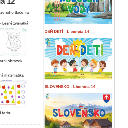
ia 12
zeného tlačenia
- Lesné zvieratká
DEŇ DETÍ - Licencia 14
farbi obrázok
ná matematika
SLOVENSKO - Licencia 14
i farbu