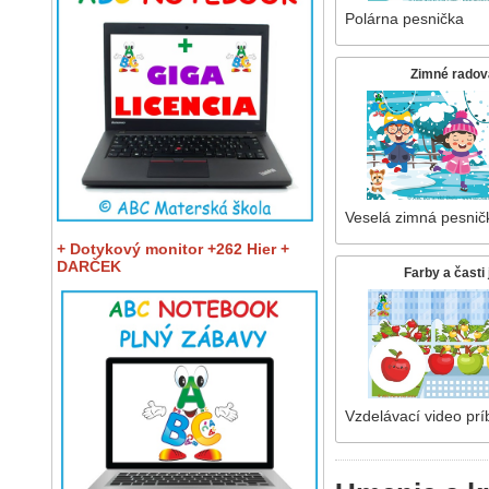
Polárna pesnička
Zimné rado
Veselá zimná pesnič
+ Dotykový monitor +262 Hier +
DARČEK
Farby a časti 
Vzdelávací video pr