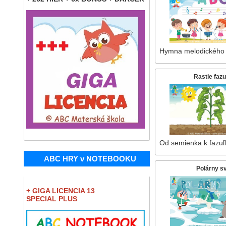
Hymna melodického 
Rastie faz
Od semienka k fazuľ
ABC HRY v NOTEBOOKU
Polárny s
+ GIGA LICENCIA 13
SPECIAL PLUS