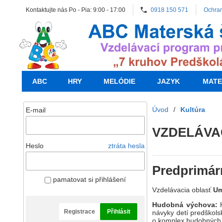
Kontaktujte nás Po - Pia: 9:00 - 17:00
0918 150 571
Ochra
ABC
HRY
MELÓDIE
JAZYK
MATE
Úvod
/
Kultúra
E-mail
VZDELÁVA
Heslo
ztráta hesla
Predprimárn
pamatovat si přihlášení
Vzdelávacia oblasť
Um
Hudobná výchova:
Registrace
Přihlásit
návyky detí predškols
o komplex hudobných a