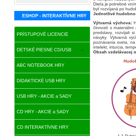
Dieťa je potrebné vn
byť rozvíjaná po hudo
Jednotlivé hudobno-v
ESHOP - INTERAKTÍVNE HRY
Výtvarná výchova:
H
činností s materiálmi
predstavy, rozvíjali s
PRÍSTUPOVÉ LICENCIE
návyky. Výtvarná výc
poznávania sveta, na 
intelekt, intuícia, te
DETSKÉ PIESNE CD/USB
Obsah vzdelávacej ob
Hudo
ABC NOTEBOOK HRY
DIDAKTICKÉ USB HRY
USB HRY - AKCIE a SADY
CD HRY - AKCIE a SADY
CD INTERAKTÍVNE HRY