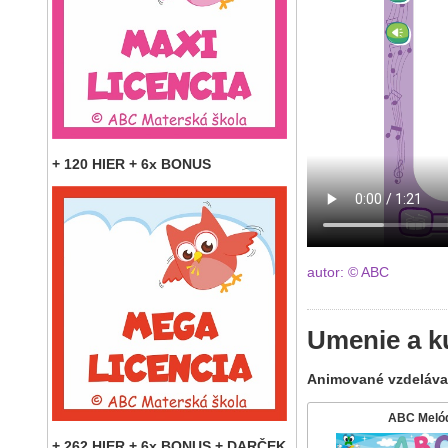
+ 120 HIER + 6x BONUS
autor: © ABC
Umenie a ku
Animované vzdelávac
ABC Meló
+ 262 HIER + 6x BONUS + DARČEK