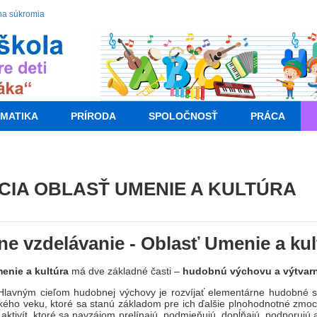
na súkromia
MATIKA
PRÍRODA
SPOLOČNOSŤ
PRÁCA
CIA OBLASŤ UMENIE A KULTÚRA
e vzdelávanie - Oblasť Umenie a kul
enie a kultúra
má dve základné časti –
hudobnú výchovu a výtvar
Hlavným cieľom hudobnej výchovy je rozvíjať elementárne hudobné sc
kého veku, ktoré sa stanú základom pre ich ďalšie plnohodnotné zmo
ktivít, ktoré sa navzájom prelínajú, podmieňujú, dopĺňajú, podporujú a