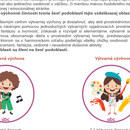
ímať ako jedinečnú osobnosť s väčšou, či menšou mierou hudobného na
bnej i emocionálnej stránke.
ýchovné činnosti tvoria šesť podoblastí tejto vzdelávacej oblast
lavným cieľom výtvarnej výchovy je dosiahnuť, aby deti prostredníct
 a nástrojmi pomocou jednoduchých výtvarných vyjadrovacích prostrie
i fantáziu a tvorivosť, získavali a rozvíjali si elementárne výtvarné 
hova oboznamuje dieťa s prostredím výtvarnej tvorby, predstavuj
ktorom sa v harmonickom vzťahu podieľajú všetky zložky osobnosti: sen
mperament, fantázia, vedomé i nevedomé duševné aktivity.
lasti sa člení na šesť podoblastí.
bná výchova
Výtvarná výchov