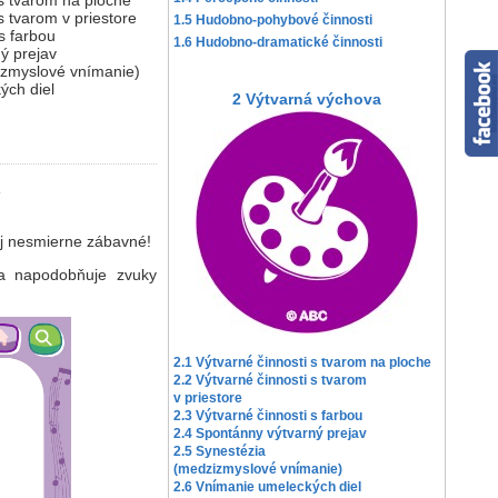
m na ploche
v priestore
1.5 Hudobno-pohybové činnosti
arbou
1.6 Hudobno-dramatické činnosti
rejav
ové vnímanie)
 diel
2 Výtvarná výchova
aj nesmierne zábavné!
e a napodobňuje zvuky
2.1 Výtvarné činnosti s tvarom na ploche
2.2 Výtvarné činnosti s tvarom
v priestore
2.3 Výtvarné činnosti s farbou
2.4 Spontánny výtvarný prejav
2.5 Synestézia
(medzizmyslové vnímanie)
2.6 Vnímanie umeleckých diel