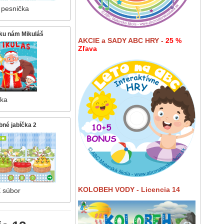
 pesnička
 ku nám Mikuláš
AKCIE a SADY ABC HRY -
25 %
Zľava
čka
bné jabĺčka 2
KOLOBEH VODY - Licencia 14
 súbor