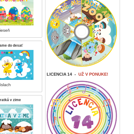
ieseň
tame do desať
LICENCIA 14
-
UŽ V PONUKE!
íslach
ratká v zime