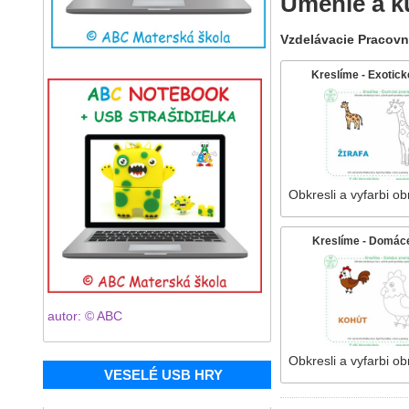
Umenie a ku
Vzdelávacie Pracovn
Kreslíme - Exotick
Obkresli a vyfarbi o
Kreslíme - Domáce
autor: © ABC
Obkresli a vyfarbi o
VESELÉ USB HRY