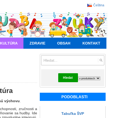
Čeština
KULTÚRA
ZDRAVIE
OBSAH
KONTAKT
Hledat
túra
PODOBLASTI
nú výchovu
.
hopnosti, zručnosti a
cňovanie sa hudby. Ide
Tabuľka ŠVP
 zmysluplne integrujú.