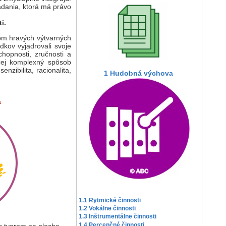
dania, ktorá má právo
i.
vom hravých výtvarných
dkov vyjadrovali svoje
schopnosti, zručnosti a
úcej komplexný spôsob
zibilita, racionalita,
1 Hudobná výchova
a
1.1 Rytmické činnosti
1.2 Vokálne činnosti
1.3 Inštrumentálne činnosti
1.4 Percepčné činnosti