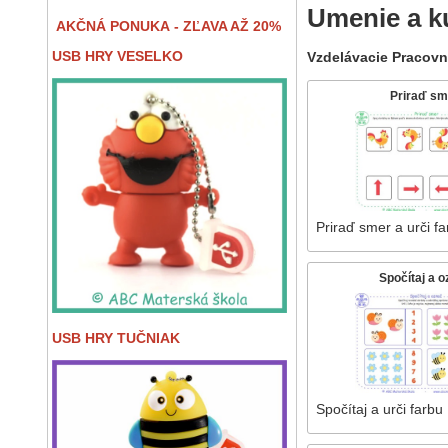
Umenie a ku
AKČNÁ PONUKA - ZĽAVA AŽ 20%
USB HRY VESELKO
Vzdelávacie Pracovn
Priraď sm
Priraď smer a urči f
Spočítaj a 
USB HRY TUČNIAK
Spočítaj a urči farbu