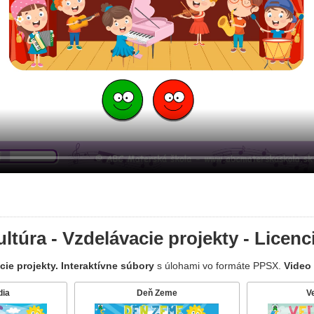
ltúra - Vzdelávacie projekty - Licenc
ie projekty. Interaktívne súbory
s úlohami vo formáte PPSX.
Video
dia
Deň Zeme
V