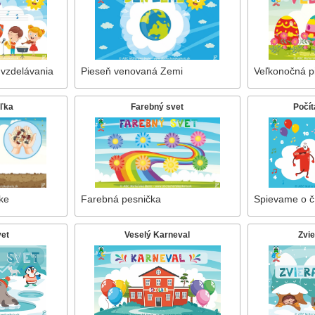
vzdelávania
Pieseň venovaná Zemi
Veľkonočná p
uľka
Farebný svet
Počí
ke
Farebná pesnička
Spievame o č
vet
Veselý Karneval
Zvie