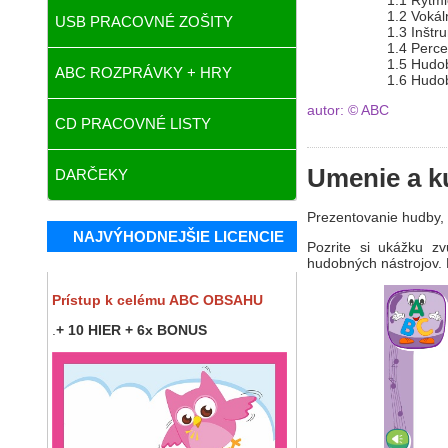
1.1 Rytmické
1.2 Vokálne 
USB PRACOVNÉ ZOŠITY
1.3 Inštrume
1.4 Percepč
1.5 Hudobno-p
ABC ROZPRÁVKY + HRY
1.6 Hudobno-d
autor: © ABC
CD PRACOVNÉ LISTY
Umenie a ku
DARČEKY
Prezentovanie hudby, 
NAJVÝHODNEJŠIE LICENCIE
Pozrite si ukážku zv
hudobných nástrojov.
Prístup k celému ABC OBSAHU
.
+ 10 HIER + 6x BONUS