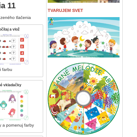
ia 11
TVARUJEM SVET
zeného tlačenia
čítaj a vlož
i farbu
né vkladačky
y a pomenuj farby