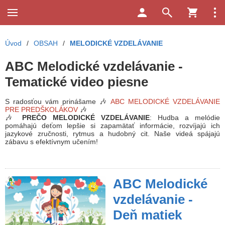
Úvod
/
OBSAH
/
MELODICKÉ VZDELÁVANIE
ABC Melodické vzdelávanie -
Tematické video piesne
S radosťou vám prinášame 🎶
ABC MELODICKÉ VZDELÁVANIE
PRE PREDŠKOLÁKOV
🎶
🎶
PREČO MELODICKÉ VZDELÁVANIE
: Hudba a melódie
pomáhajú deťom lepšie si zapamätať informácie, rozvíjajú ich
jazykové zručnosti, rytmus a hudobný cit. Naše videá spájajú
zábavu s efektívnym učením!
ABC Melodické
vzdelávanie -
Deň matiek