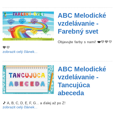
ABC Melodické
vzdelávanie -
Farebný svet
Objavujte farby s nami! ❤️💚💙💛
🧡💜
zobrazit celý článek...
ABC Melodické
vzdelávanie -
Tancujúca
abeceda
🎵 A, B, C, D, E, F, G... a ďalej až po Z!
zobrazit celý článek...