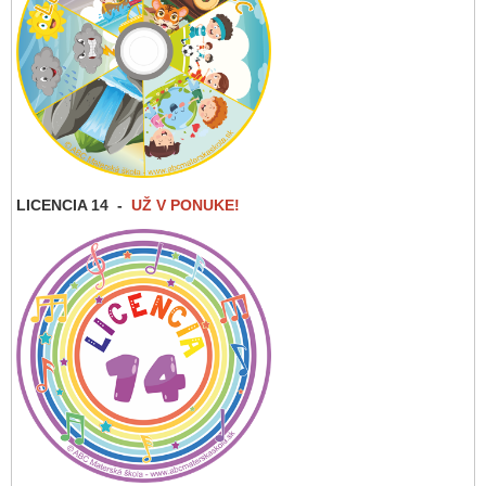
LICENCIA 14
-
UŽ V PONUKE!