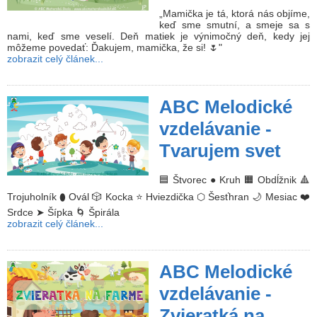
„Mamička je tá, ktorá nás objíme,
keď sme smutní, a smeje sa s
nami, keď sme veselí. Deň matiek je výnimočný deň, kedy jej
môžeme povedať: Ďakujem, mamička, že si! 🌷"
zobrazit celý článek...
ABC Melodické
vzdelávanie -
Tvarujem svet
🟦 Štvorec ● Kruh 🟧 Obdĺžnik 🔺
Trojuholník ⬮ Ovál 🎲 Kocka ⭐ Hviezdička ⬡ Šesťhran 🌙 Mesiac ❤️
Srdce ➤ Šípka 🌀 Špirála
zobrazit celý článek...
ABC Melodické
vzdelávanie -
Zvieratká na