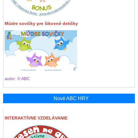
Múdre sovičky pre šikovné detičky
autor: © ABC
Nové ABC HRY
INTERAKTÍVNE VZDELÁVANIE