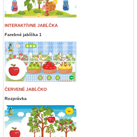
INTERAKTÍVNE JABĹČKA
Farebné jabĺčka 1
ČERVENÉ JABĹČKO
Rozprávka