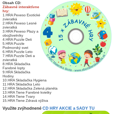
Obsah CD:
Zábavné interaktívne
hry:
1.HRA Pexeso Exotické
zvieratká
2.HRA Pexeso Lesné
zvieratká
3.HRA Pexeso Plazy a
obojživelníky
4.HRA Puzzle Deti
5.HRA Puzzle
Podmorský svet
6.HRA Puzzle Leto
7.HRA Puzzle Deti a
zvieratká
8.HRA Skladačka
Farebné lopty
9.HRA Skladačka
Hodiny
10.HRA Skladačka Hygiena
11.HRA Skladačka Leto
12.HRA Skladačka Zelená planéta
13.HRA Tiene Farebné kvietky
14.HRA Tiene Tvary
15.HRA Tiene Zdravá výživa
Využite zvýhodnené
CD HRY AKCIE a SADY TU