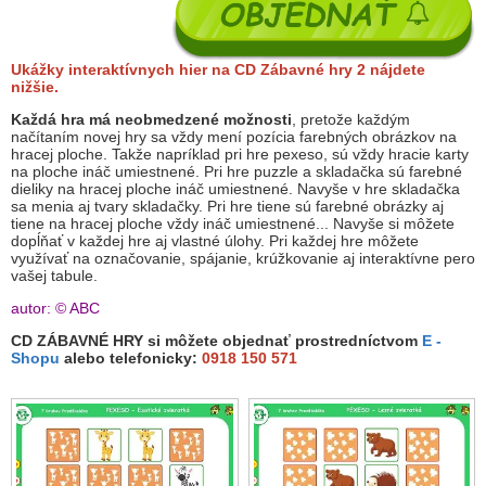
Ukážky interaktívnych hier na CD Zábavné hry 2 nájdete
nižšie.
Každá hra má neobmedzené možnosti
, pretože každým
načítaním novej hry sa vždy mení pozícia farebných obrázkov na
hracej ploche. Takže napríklad pri hre pexeso, sú vždy hracie karty
na ploche ináč umiestnené. Pri hre puzzle a skladačka sú farebné
dieliky na hracej ploche ináč umiestnené. Navyše v hre skladačka
sa menia aj tvary skladačky. Pri hre tiene sú farebné obrázky aj
tiene na hracej ploche vždy ináč umiestnené... Navyše si môžete
dopĺňať v každej hre aj vlastné úlohy. Pri každej hre môžete
využívať na označovanie, spájanie, krúžkovanie aj interaktívne pero
vašej tabule.
autor: © ABC
CD ZÁBAVNÉ HRY si môžete objednať prostredníctvom
E -
Shopu
alebo telefonicky:
0918 150 571