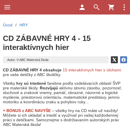
Úvod
/
HRY
CD ZÁBAVNÉ HRY 4 - 15
interaktívnych hier
Autor: © ABC Materská škola
CD ZÁBAVNÉ HRY 4 obsahuje
15 interaktívnych hier s úlohami
pre vaše detičky z ABC školičky.
Všetky
hry sú triedené
farebne podľa vzdelávacích oblastí ŠVP
pre materské školy.
Rozvíjajú
aktívnu slovnú zásobu, pozornosť,
sluchové a zrakové vnemy, pamäť, obrazné, názorné a logické
myslenie, priestorovú orientáciu, matematické predstavy, jemnú
motoriku a koordináciu zraku a pohybov ruky...
+ BONUS z ABC
NAVYŠE
– všetky hry na CD máte už navždy!
Môžete si ich ukladať a triediť a využívať pri vašej každodennej
práci s detičkami. Samozrejme s dodržiavaním autorských práv
ABC Materská škola!