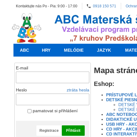
Kontaktujte nás Po - Pia: 9:00 - 17:00
0918 150 571
Ochra
ABC
HRY
MELÓDIE
JAZYK
MATE
E-mail
Mapa strán
Eshop:
Heslo
ztráta hesla
PRÍSTUPOVÉ L
DETSKÉ PIESN
DETSKÉ 
DETSKÉ 
pamatovat si přihlášení
ABC NOTEBO
DIDAKTICKÉ U
USB HRY - AKC
CD HRY - AKCI
Registrace
Přihlásit
CD INTERAKTÍ