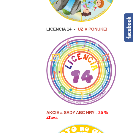
LICENCIA 14
-
UŽ V PONUKE!
AKCIE a SADY ABC HRY -
25 %
Zľava