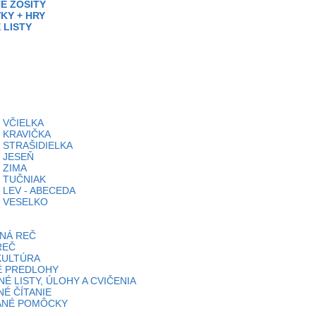
É ZOŠITY
KY + HRY
 LISTY
 VČIELKA
 KRAVIČKA
 STRAŠIDIELKA
 JESEŇ
 ZIMA
 TUČNIAK
 LEV - ABECEDA
 VESELKO
NÁ REČ
REČ
KULTÚRA
É PREDLOHY
É LISTY, ÚLOHY A CVIČENIA
É ČÍTANIE
ANÉ POMÔCKY