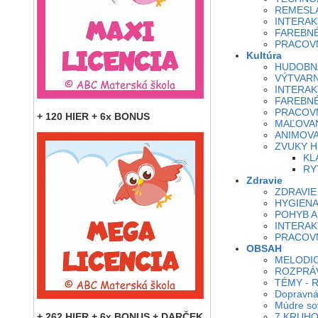
REMESLÁ
INTERAK
FAREBN
PRACOVN
Kultúra
HUDOBN
VÝTVAR
INTERAK
FAREBN
PRACOVN
+ 120 HIER + 6x BONUS
MAĽOVA
ANIMOV
ZVUKY 
KL
RY
Zdravie
ZDRAVIE
HYGIENA
POHYB A
INTERAK
PRACOVN
OBSAH
MELODIC
ROZPRÁ
TÉMY - 
Dopravná
Múdre so
+ 262 HIER + 6x BONUS + DARČEK
7 KRUH