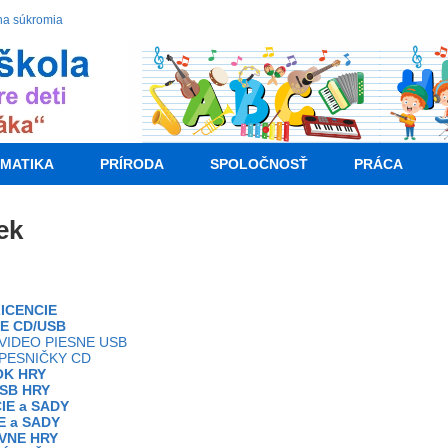
na súkromia
MATIKA
PRÍRODA
SPOLOČNOSŤ
PRÁCA
ek
ICENCIE
E CD/USB
VIDEO PIESNE USB
PESNIČKY CD
OK HRY
SB HRY
IE a SADY
E a SADY
VNE HRY