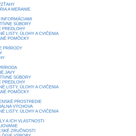
 VZŤAHY
IA A MERANIE
 INFORMÁCIAMI
TÍVNE SÚBORY
É PREDLOHY
É LISTY, ÚLOHY A CVIČENIA
ANÉ POMÔCKY
E PRÍRODY
Y
HY
PRÍRODA
É JAVY
TÍVNE SÚBORY
É PREDLOHY
É LISTY, ÚLOHY A CVIČENIA
ANÉ POMÔCKY
ENSKÉ PROSTREDIE
IÁLNA VÝCHOVA
É LISTY, ÚLOHY A CVIČENIA
LY A ICH VLASTNOSTI
UOVANIE
ĽSKÉ ZRUČNOSTI
LÓGIE VÝROBY