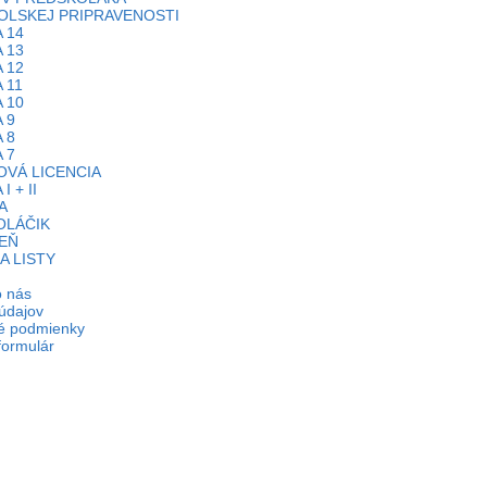
OLSKEJ PRIPRAVENOSTI
 14
 13
 12
 11
 10
 9
 8
 7
VÁ LICENCIA
I + II
A
OLÁČIK
EŇ
A LISTY
o nás
údajov
é podmienky
formulár