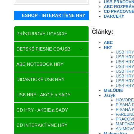
USB PRACOVN
ABC ROZPRÁV
CD PRACOVNÉ
ESHOP - INTERAKTÍVNE HRY
DARČEKY
Články:
PRÍSTUPOVÉ LICENCIE
ABC
HRY
DETSKÉ PIESNE CD/USB
USB HRY
USB HRY
USB HRY
ABC NOTEBOOK HRY
USB HRY
USB HRY
USB HRY
DIDAKTICKÉ USB HRY
USB HRY
USB HRY
MELÓDIE
USB HRY - AKCIE a SADY
Jazyk
HOVORE
PÍSANÁ 
PÍSANÁ 
CD HRY - AKCIE a SADY
FAREBN
PRACOVN
MAĽOVAN
CD INTERAKTÍVNE HRY
ANIMOV
Matematika