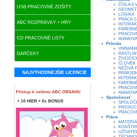
ČÍSLA A
USB PRACOVNÉ ZOŠITY
GEOMETR
LOGIKA
PRÁCA S
ABC ROZPRÁVKY + HRY
INTERAK
FAREBN
PRACOVN
CD PRACOVNÉ LISTY
ANIMOV
Príroda
VNÍMANI
DARČEKY
RASTLIN
ŽIVOČÍC
ČLOVEK
NEŽIVÁ 
NAJVÝHODNEJŠIE LICENCIE
PRÍRODN
INTERAK
FAREBN
PRACOVN
Prístup k celému ABC OBSAHU
ANIMOV
Spoločnosť
.
+ 10 HIER + 6x BONUS
SPOLOČ
PROSOC
PRACOVN
Práca
MATERIÁ
KONŠTR
UŽÍVATE
TECHNO