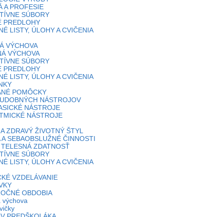
 A PROFESIE
TÍVNE SÚBORY
É PREDLOHY
É LISTY, ÚLOHY A CVIČENIA
Á VÝCHOVA
NÁ VÝCHOVA
TÍVNE SÚBORY
É PREDLOHY
É LISTY, ÚLOHY A CVIČENIA
NKY
ANÉ POMÔCKY
HUDOBNÝCH NÁSTROJOV
ASICKÉ NÁSTROJE
TMICKÉ NÁSTROJE
 A ZDRAVÝ ŽIVOTNÝ ŠTYL
 A SEBAOBSLUŽNÉ ČINNOSTI
 TELESNÁ ZDATNOSŤ
TÍVNE SÚBORY
É LISTY, ÚLOHY A CVIČENIA
KÉ VZDELÁVANIE
VKY
ROČNÉ OBDOBIA
 výchova
vičky
OV PREDŠKOLÁKA