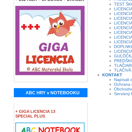
TEST ŠK
LICENCIA
LICENCIA
LICENCIA
LICENCIA
LICENCIA
LICENCIA
LICENCIA
LICENCIA
DOPLNKO
LICENCIA 
GUĽÔČK
PREDŠK
TLAČIAR
TLAČIVÁ 
KONTAKT
Napísali 
Ochrana 
Obchodn
ABC HRY v NOTEBOOKU
Servisný 
+ GIGA LICENCIA 13
SPECIAL PLUS