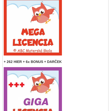
+ 262 HIER + 6x BONUS + DARČEK