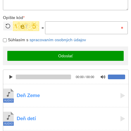
Opíšte kód
*
»
Súhlasím s
spracovaním osobných údajov
Odoslať
00:00 / 00:00
Deň Zeme
Deň detí