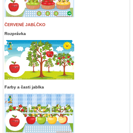
ČERVENÉ JABĹČKO
Rozprávka
Farby a časti jablka