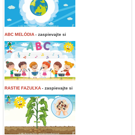
ABC MELÓDIA
- zaspievajte si
RASTIE FAZUĽKA
- zaspievajte si