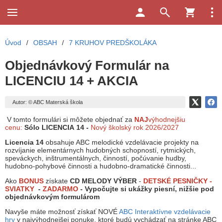
Úvod
/
OBSAH
/
7 KRUHOV PREDŠKOLÁKA
Objednávkový Formulár na
LICENCIU 14 + AKCIA
Autor: © ABC Materská škola
V tomto formulári si môžete objednať za
NAJ
výhodnejšiu
cenu:
Sólo LICENCIA 14 -
Nový
školský rok 2026/2027
Licencia 14
obsahuje ABC melodické vzdelávacie projekty na
rozvíjanie elementárnych hudobných schopností, rytmických,
speváckych, inštrumentálnych, činností, počúvanie hudby,
hudobno-pohybové činnosti a hudobno-dramatické činnosti...
Ako
BONUS
získate
CD MELODY VÝBER
-
DETSKÉ PESNIČKY -
SVIATKY
-
ZADARMO
- Vypočujte si ukážky piesní, nižšie pod
objednávkovým formulárom
Navyše máte možnosť získať NOVÉ
ABC Interaktívne vzdelávacie
hry
v najvýhodnejšej ponuke, ktoré budú vychádzať na stránke ABC