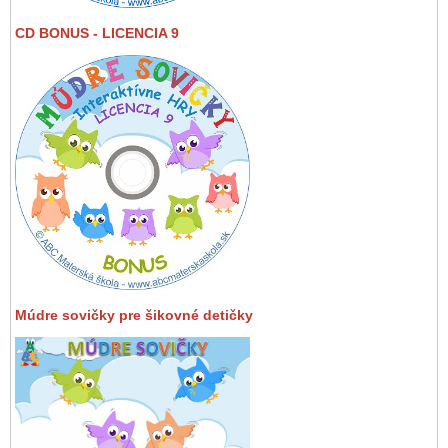
CD BONUS - LICENCIA 9
Múdre sovičky pre šikovné detičky