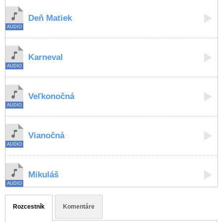
Deň Matiek
Karneval
Veľkonočná
Vianočná
Mikuláš
Rozcestník
Komentáre