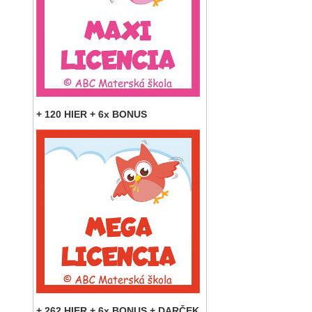
+ 120 HIER + 6x BONUS
+ 262 HIER + 6x BONUS + DARČEK