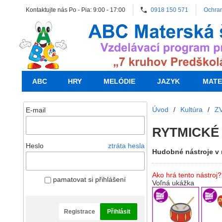
Kontaktujte nás Po - Pia: 9:00 - 17:00
0918 150 571
Ochra
ABC
HRY
MELÓDIE
JAZYK
MATE
Úvod
/
Kultúra
/
Z
E-mail
RYTMICKÉ
Heslo
ztráta hesla
Hudobné nástroje v 
Ako hrá tento nástroj?
pamatovat si přihlášení
Voľná ukážka
Registrace
Přihlásit