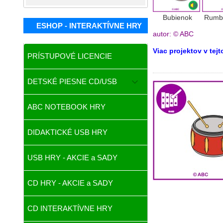
Bubienok Rumba gu
ESHOP - INTERAKTÍVNE HRY
autor: © ABC
Viac projektov v tej
PRÍSTUPOVÉ LICENCIE
DETSKÉ PIESNE CD/USB
ABC NOTEBOOK HRY
DIDAKTICKÉ USB HRY
USB HRY - AKCIE a SADY
CD HRY - AKCIE a SADY
CD INTERAKTÍVNE HRY