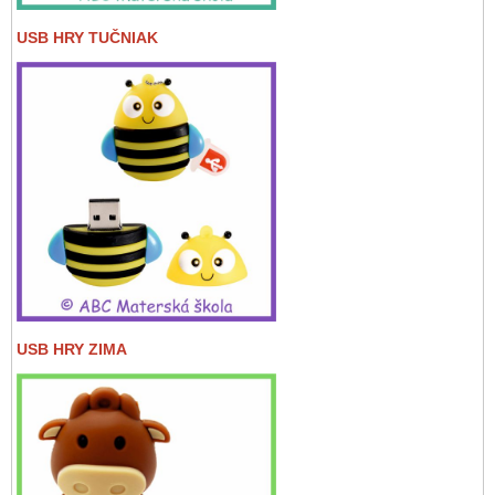
USB HRY TUČNIAK
USB HRY ZIMA