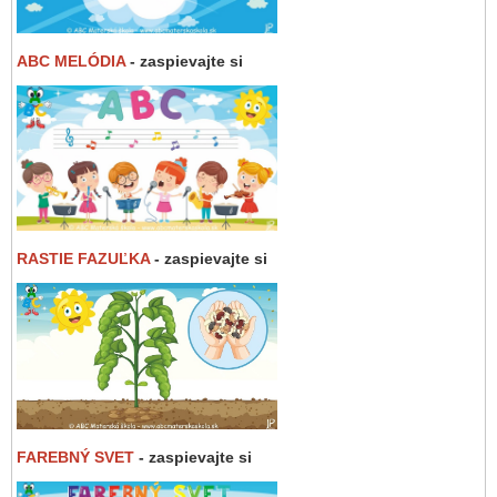
ABC MELÓDIA
- zaspievajte si
RASTIE FAZUĽKA
- zaspievajte si
FAREBNÝ SVET
- zaspievajte si