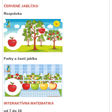
ČERVENÉ JABĹČKO
Rozprávka
Farby a časti jablka
INTERAKTÍVNA MATEMATIKA
od 7 do 10