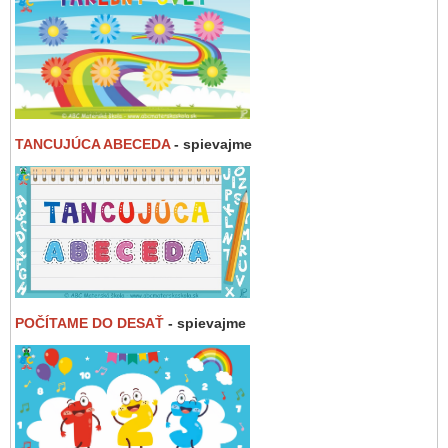
TANCUJÚCA ABECEDA
- spievajme
POČÍTAME DO DESAŤ
- spievajme