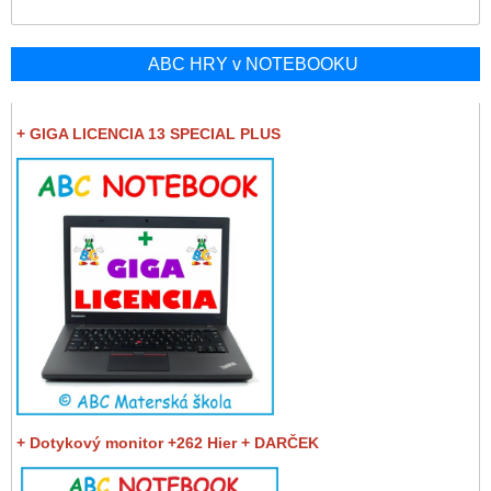
ABC HRY v NOTEBOOKU
+ GIGA LICENCIA 13 SPECIAL PLUS
+ Dotykový monitor +262 Hier + DARČEK