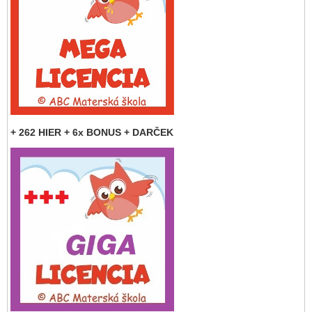
+ 262 HIER + 6x BONUS + DARČEK