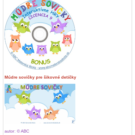
Múdre sovičky pre šikovné detičky
autor: © ABC