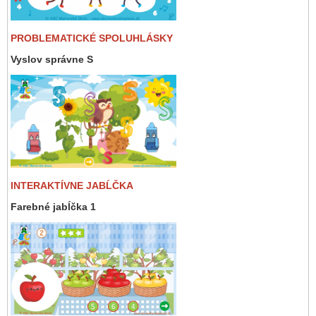
PROBLEMATICKÉ SPOLUHLÁSKY
Vyslov správne S
INTERAKTÍVNE JABĹČKA
Farebné jabĺčka 1