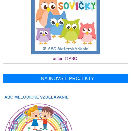
autor: © ABC
NAJNOVŠIE PROJEKTY
ABC MELODICKÉ VZDELÁVANIE