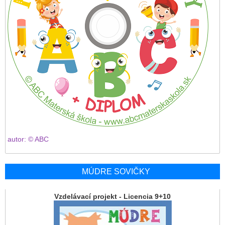
autor: © ABC
MÚDRE SOVIČKY
Vzdelávací projekt - Licencia 9+10