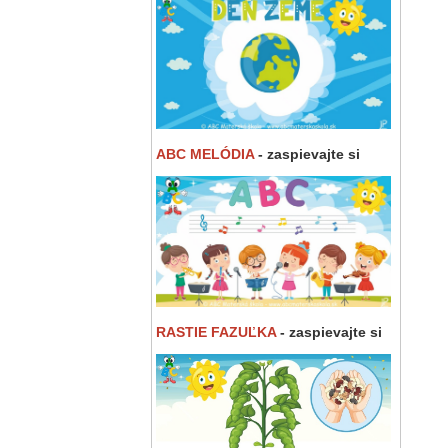
ABC MELÓDIA
- zaspievajte si
RASTIE FAZUĽKA
- zaspievajte si