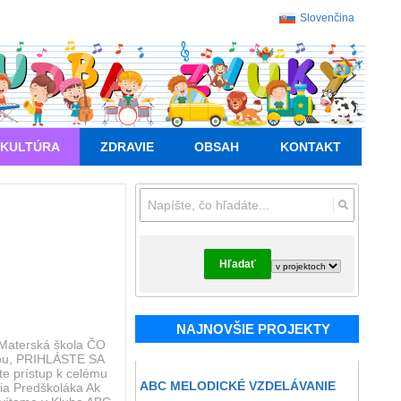
Slovenčina
KULTÚRA
ZDRAVIE
OBSAH
KONTAKT
Hľadať
NAJNOVŠIE PROJEKTY
 Materská škola ČO
ou, PRIHLÁSTE SA
 prístup k celému
ABC MELODICKÉ VZDELÁVANIE
ia Predškoláka Ak