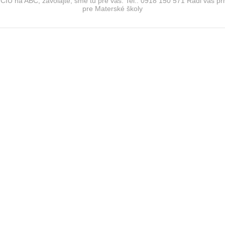
IU na ABC, zavolajte, sme tu pre vás: Tel.: 0918 150 571 Radi vás pr
pre Materské školy