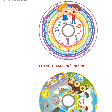
ivítame v Klube ABC
LETNÉ TEMATICKÉ PIESNE