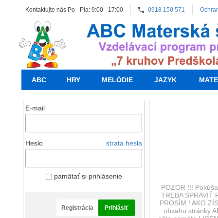
Kontaktujte nás Po - Pia: 9:00 - 17:00
0918 150 571
Ochra
ABC
HRY
MELÓDIE
JAZYK
MATE
E-mail
Heslo
strata hesla
pamätať si prihlásenie
POZOR !!! Pokúšat
TREBA SPRAVIŤ P
PROSÍM ! AKO ZÍS
Registrácia
Prihlásiť
obsahu stránky A