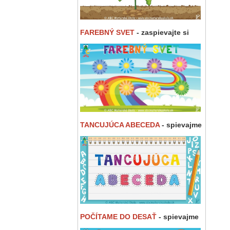
FAREBNÝ SVET
- zaspievajte si
TANCUJÚCA ABECEDA
- spievajme
POČÍTAME DO DESAŤ
- spievajme