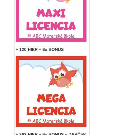
+ 120 HIER + 6x BONUS
+ 262 HIER + 6x BONUS + DARČEK