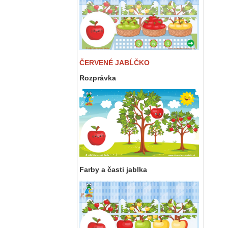
ČERVENÉ JABĹČKO
Rozprávka
Farby a časti jablka