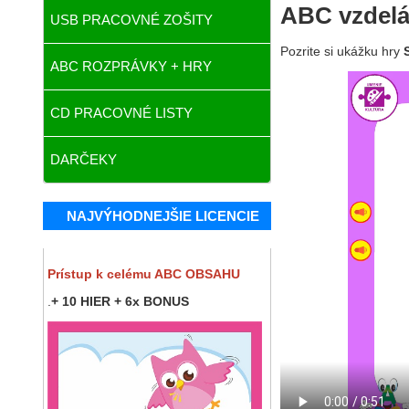
ABC vzdelá
USB PRACOVNÉ ZOŠITY
Pozrite si ukážku hry
S
ABC ROZPRÁVKY + HRY
CD PRACOVNÉ LISTY
DARČEKY
NAJVÝHODNEJŠIE LICENCIE
Prístup k celému ABC OBSAHU
.
+ 10 HIER + 6x BONUS