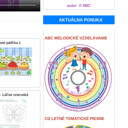
autor: © ABC
AKTUÁLNA PONUKA
ABC MELODICKÉ VZDELÁVANIE
bné jabĺčka 1
- Lúčne zvieratká
CD LETNÉ TEMATICKÉ PIESNE