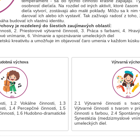
temperament - sa do týchto činností krásne zapájajú. T
osobnosť dieťaťa. Na rozdiel od iných aktivít, ktoré časom 
dieťa vytvorí, zostávajú ako malé poklady. Môžu sa k nim v
darovať ich alebo ich vystaviť. Tak zažívajú radosť z toho,
áha budovať ich vlastnú identitu.
chovy je rozdelený do šiestich zaujímavých oblastí:
nnosti, 2. Priestorové výtvarné činnosti, 3. Práca s farbami, 4. Hrav
ové vnímanie, 6. Vnímanie a spoznávanie umeleckých diel
etskú kreativitu a umožňuje im objavovať čaro umenia v každom kúsku ic
udobná výchova
Výtvarná výcho
sti, 1.2 Vokálne činnosti, 1.3
2.1 Výtvarné činnosti s tva
sti, 1.4 Percepčné činnosti, 1.5
Výtvarné činnosti s tvarom v pr
innosti, 1.6 Hudobno-dramatické
činnosti s farbou, 2.4 Spontánny
Synestézia (medzizmyslové vním
umeleckých diel.