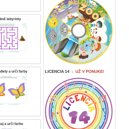
bné labyrinty
LICENCIA 14
-
UŽ V PONUKE!
diely a urči farby
aj a urči farbu