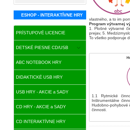
ESHOP - INTERAKTÍVNE HRY
vlastného, a to im pom
Program výtvarnej vý
1. Plošné výtvarné či
PRÍSTUPOVÉ LICENCIE
prejav, 5. Medzizmysl
To všetko podporuje d
DETSKÉ PIESNE CD/USB
H
ABC NOTEBOOK HRY
DIDAKTICKÉ USB HRY
USB HRY - AKCIE a SADY
1.1 Rytmické činno
Inštrumentálne činno
Hudobno-pohybové č
CD HRY - AKCIE a SADY
činnosti.
CD INTERAKTÍVNE HRY