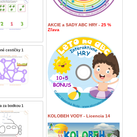
AKCIE a SADY ABC HRY -
25 %
Zľava
né cestičky 1
a za bodkou 1
KOLOBEH VODY - Licencia 14