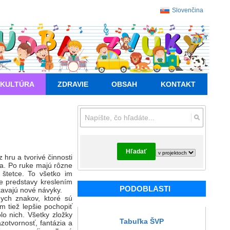
Slovenčina
KULTÚRA
ZDRAVIE
OBSAH
KONTAKT
Hľadať
 hru a tvorivé činnosti
ta. Po ruke majú rôzne
o štetce. To všetko im
je predstavy kreslením
PODOBLASTI
kavajú nové návyky.
nych znakov, ktoré sú
m tiež lepšie pochopiť
lo nich. Všetky zložky
Tabuľka ŠVP
zotvornosť, fantázia a