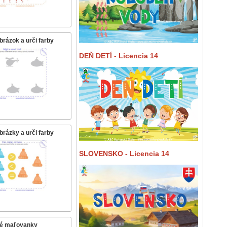
rázok a urči farby
DEŇ DETÍ - Licencia 14
rázky a urči farby
SLOVENSKO - Licencia 14
é maľovanky