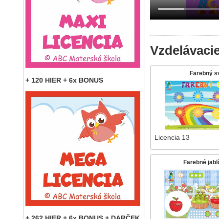
Vzdelávacie
Farebný s
+ 120 HIER + 6x BONUS
Licencia 13
Farebné jabĺ
+ 262 HIER + 6x BONUS + DARČEK