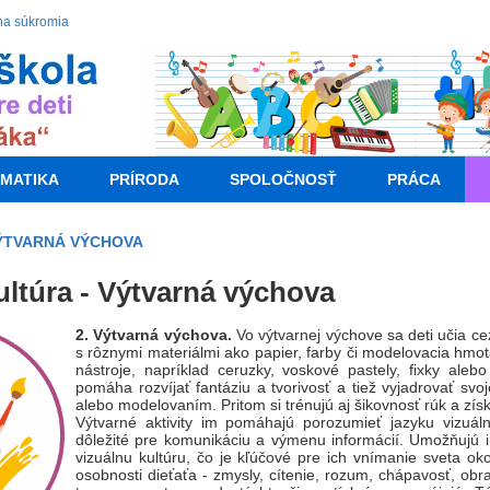
na súkromia
MATIKA
PRÍRODA
SPOLOČNOSŤ
PRÁCA
ÝTVARNÁ VÝCHOVA
ltúra - Výtvarná výchova
2. Výtvarná výchova.
Vo výtvarnej výchove sa deti učia cez
s rôznymi materiálmi ako papier, farby či modelovacia hmo
nástroje, napríklad ceruzky, voskové pastely, fixky aleb
pomáha rozvíjať fantáziu a tvorivosť a tiež vyjadrovať svo
alebo modelovaním. Pritom si trénujú aj šikovnosť rúk a zís
Výtvarné aktivity im pomáhajú porozumieť jazyku vizuál
dôležité pre komunikáciu a výmenu informácií. Umožňujú i
vizuálnu kultúru, čo je kľúčové pre ich vnímanie sveta oko
osobnosti dieťaťa - zmysly, cítenie, rozum, chápavosť, obra