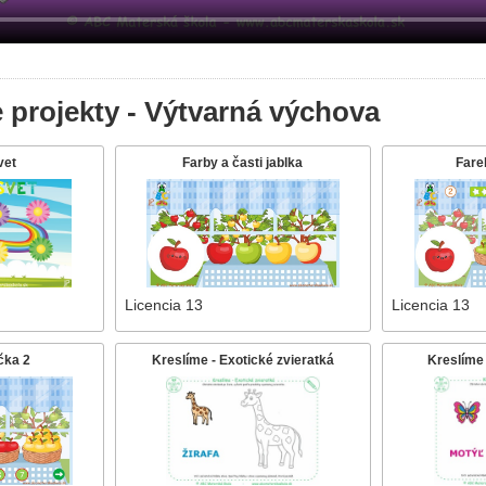
 projekty - Výtvarná výchova
vet
Farby a časti jablka
Fare
Licencia 13
Licencia 13
čka 2
Kreslíme - Exotické zvieratká
Kreslíme 