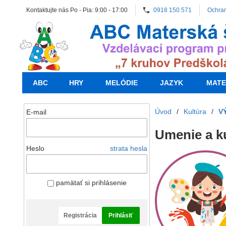
Kontaktujte nás Po - Pia: 9:00 - 17:00
0918 150 571
Ochra
ABC
HRY
MELÓDIE
JAZYK
MATE
Úvod
/
Kultúra
/
V
E-mail
Umenie a ku
Heslo
strata hesla
pamätať si prihlásenie
Registrácia
Prihlásiť