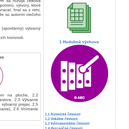
ým sa rozvíja celková
pominú, výtvory, ktoré
racať, hrať sa s nimi,
 že sú autormi niečoho
ý (spontánny) výtvarný
h tvorivosti.
1 Hudobná výchova
va
rom na ploche, 2.2
iestore, 2.3 Výtvarné
 výtvarný prejav, 2.5
anie), 2.6 Vnímanie
1.1 Rytmické činnosti
1.2 Vokálne činnosti
1.3 Inštrumentálne činnosti
1.4 Percepčné činnosti