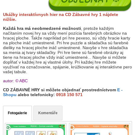
Ukážky interaktívnych hier na CD Zábavné hry 1 nájdete
nižšie.
Každá hra má neobmedzené možnosti
, pretože každým
načítaním novej hry sa vždy mení pozícia farebných obrázkov na
hracej ploche. Takže napríklad pri hre pexeso, sú vždy hracie karty
na ploche ináč umiestnené. Pri hre puzzle a skladačka sú farebné
dieliky na hracej ploche ináč umiestnené. Navyše v hre skladačka
sa menia aj tvary skladačky. Pri hre tiene sú farebné obrázky aj
tiene na hracej ploche vždy ináč umiestnené... Navyše si môžete
dopĺňať v každej hre aj vlastné úlohy. Pri každej hre môžete
využívať na označovanie, spájanie, krúžkovanie aj interaktívne pero
vašej tabule.
autor: © ABC
CD ZÁBAVNÉ HRY si môžete objednať prostredníctvom
E -
Shopu
alebo telefonicky:
0918 150 571
Fotogalerie
Komentáře