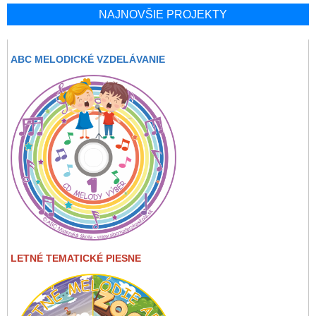
NAJNOVŠIE PROJEKTY
ABC MELODICKÉ VZDELÁVANIE
LETNÉ TEMATICKÉ PIESNE