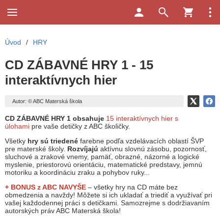
Úvod
/
HRY
CD ZÁBAVNÉ HRY 1 - 15
interaktívnych hier
Autor: © ABC Materská škola
CD ZÁBAVNÉ HRY 1 obsahuje
15 interaktívnych hier s
úlohami
pre vaše detičky z ABC školičky.
Všetky
hry sú triedené
farebne podľa vzdelávacích oblastí ŠVP
pre materské školy.
Rozvíjajú
aktívnu slovnú zásobu, pozornosť,
sluchové a zrakové vnemy, pamäť, obrazné, názorné a logické
myslenie, priestorovú orientáciu, matematické predstavy, jemnú
motoriku a koordináciu zraku a pohybov ruky...
+ BONUS z ABC
NAVYŠE
– všetky hry na CD máte bez
obmedzenia a navždy! Môžete si ich ukladať a triediť a využívať pri
vašej každodennej práci s detičkami. Samozrejme s dodržiavaním
autorských práv ABC Materská škola!