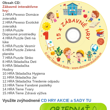
Obsah CD:
Zábavné interaktívne
hry:
1.HRA Pexeso Domáce
zvieratká
2.HRA Pexeso Exotické
zvieratká
3.HRA Puzzle
Dopravné prostriedky
4.HRA Puzzle Deti na
lúke
5.HRA Puzzle Vesmír
6.HRA Puzzle Zelená
planéta
7.HRA Puzzle Slnko
8.HRA Skladačka Deti
9.HRA Skladačka
Hodiny
10.HRA Skladačka Hygiena
11.HRA Skladačka Jar
12.HRA Skladačka Triedenie odpadu
13.HRA Tiene Farebné pastelky
14.HRA Tiene Tvary
15.HRA Tiene Zdravá výživa
Využite zvýhodnené
CD HRY AKCIE a SADY TU