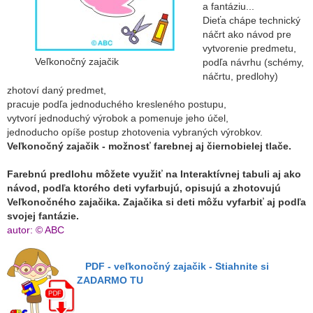
a fantáziu...
Dieťa chápe technický
náčrt ako návod pre
vytvorenie predmetu,
Veľkonočný zajačik
podľa návrhu (schémy,
náčrtu, predlohy)
zhotoví daný predmet,
pracuje podľa jednoduchého kresleného postupu,
vytvorí jednoduchý výrobok a pomenuje jeho účel,
jednoducho opíše postup zhotovenia vybraných výrobkov.
Veľkonočný zajačik - možnosť farebnej aj čiernobielej tlače.
Farebnú predlohu môžete využiť na Interaktívnej tabuli aj ako
návod, podľa ktorého deti vyfarbujú, opisujú a zhotovujú
Veľkonočného zajačika. Zajačika si deti môžu vyfarbiť aj podľa
svojej fantázie.
autor: © ABC
PDF - veľkonočný zajačik - Stiahnite si
ZADARMO TU