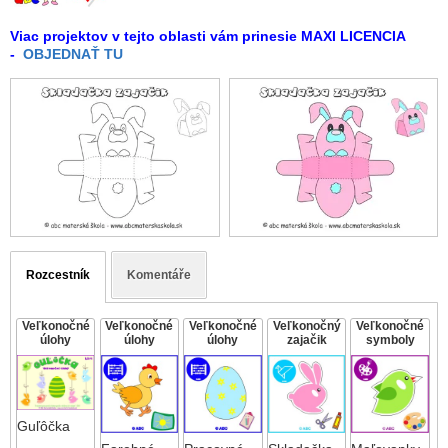
Viac projektov v tejto oblasti vám prinesie MAXI LICENCIA
-
OBJEDNAŤ TU
Rozcestník
Komentáře
Veľkonočné
Veľkonočné
Veľkonočné
Veľkonočný
Veľkonočné
úlohy
úlohy
úlohy
zajačik
symboly
Guľôčka