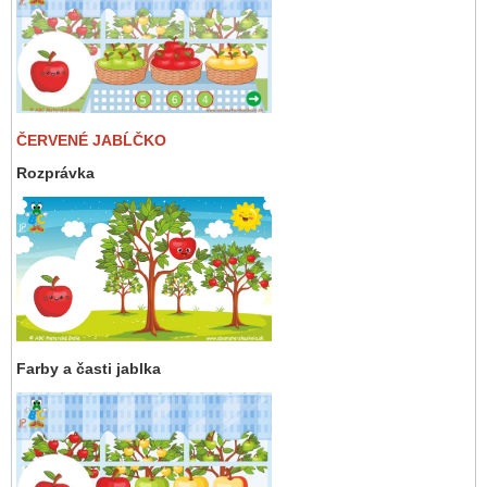
ČERVENÉ JABĹČKO
Rozprávka
Farby a časti jablka