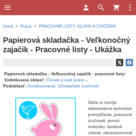
Úvod
/
Práca
/
PRACOVNÉ LISTY, ÚLOHY A CVIČENIA
Papierová skladačka - Veľkonočný
zajačik - Pracovné listy - Ukážka
Papierová skladačka - Veľkonočný zajačik - pracovné listy:
Vzdelávacia oblasť:
Človek a svet práce
-
Podoblasť:
Konštruovanie
,
Užívateľské zručnosti
Dieťa si rozvíja
elementárne technické
premýšľanie, pracovné
zručnosti, jemnú
motoriku, farebné
cítenie, obrazotvornosť