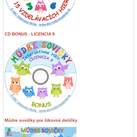
CD BONUS - LICENCIA 9
Múdre sovičky pre šikovné detičky