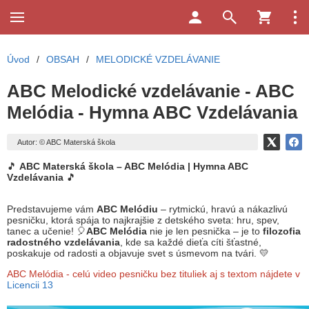
Úvod
/
OBSAH
/
MELODICKÉ VZDELÁVANIE
ABC Melodické vzdelávanie - ABC
Melódia - Hymna ABC Vzdelávania
Autor: © ABC Materská škola
🎵
ABC Materská škola – ABC Melódia | Hymna ABC
Vzdelávania
🎵
Predstavujeme vám
ABC Melódiu
– rytmickú, hravú a nákazlivú
pesničku, ktorá spája to najkrajšie z detského sveta: hru, spev,
tanec a učenie! 🎈
ABC Melódia
nie je len pesnička – je to
filozofia
radostného vzdelávania
, kde sa každé dieťa cíti šťastné,
poskakuje od radosti a objavuje svet s úsmevom na tvári. 💛
ABC Melódia - celú video pesničku bez tituliek aj s textom nájdete v
Licencii 13