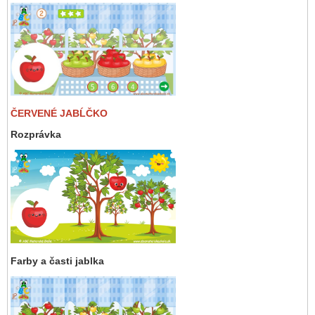
ČERVENÉ JABĹČKO
Rozprávka
Farby a časti jablka