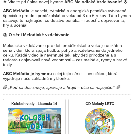
🌟 Vitajte pri úplne novej hymne
ABC Melodické Vzdelávanie
! 🌟
ABC Melódia
je veselá, rytmická a energická pesnička vytvorená
špeciálne pre deti predškolského veku od 3 do 6 rokov. Táto hymna
oslavuje to najkrajšie, čo detstvo ponúka – radosť z objavovania,
hry a učenia!
📚
O sérii Melodické vzdelávanie
Melodické vzdelávanie pre deti predškolského veku je unikátna
séria videí, ktorá spája hudbu, pohyb a vzdelávanie do jedného
celku. Každé video je navrhnuté tak, aby deti prirodzene a s
radosťou objavovali nové vedomosti – cez melódie, rytmy a hravé
texty.
ABC Melódia je hymnou
celej tejto série – pesničkou, ktorá
vyjadruje našu základnú myšlienku:
🌈
„Keď sa deti smejú, spievajú a hrajú – učia sa najlepšie!"
🌈
Kolobeh vody - Licencia 14
CD Melody LETO