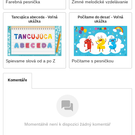
Farebná pesnička
Zimné melodické vzdelávanie
Tancujúca abeceda - Voľná
Počítame do desať - Voľná
ukážka
ukážka
Spievame slová od a po Z
Počítame s pesničkou
Komentáře
Momentálně není k dispozici žádný komentář