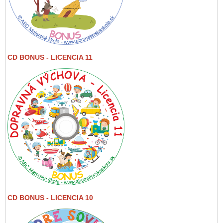
CD BONUS - LICENCIA 11
CD BONUS - LICENCIA 10