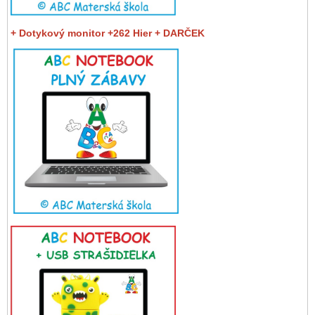
+ Dotykový monitor +262 Hier + DARČEK