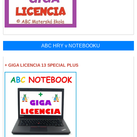
ABC HRY v NOTEBOOKU
+ GIGA LICENCIA 13 SPECIAL PLUS