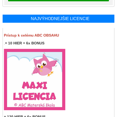
NAJVÝHODNEJŠIE LICENCIE
Prístup k celému ABC OBSAHU
.
+ 10 HIER + 6x BONUS
+ 120 HIER + 6x BONUS