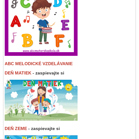
ABC MELODICKÉ VZDELÁVANIE
DEŇ MATIEK
- zaspievajte si
DEŇ ZEME
- zaspievajte si