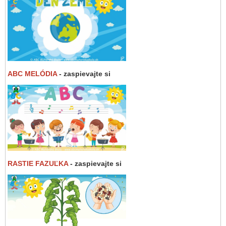
ABC MELÓDIA
- zaspievajte si
RASTIE FAZUĽKA
- zaspievajte si