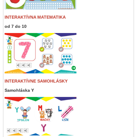
INTERAKTÍVNA MATEMATIKA
od 7 do 10
INTERAKTÍVNE SAMOHLÁSKY
Samohláska Y