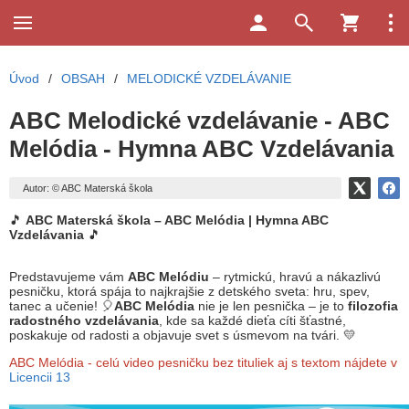
Úvod
/
OBSAH
/
MELODICKÉ VZDELÁVANIE
ABC Melodické vzdelávanie - ABC
Melódia - Hymna ABC Vzdelávania
Autor: © ABC Materská škola
🎵
ABC Materská škola – ABC Melódia | Hymna ABC
Vzdelávania
🎵
Predstavujeme vám
ABC Melódiu
– rytmickú, hravú a nákazlivú
pesničku, ktorá spája to najkrajšie z detského sveta: hru, spev,
tanec a učenie! 🎈
ABC Melódia
nie je len pesnička – je to
filozofia
radostného vzdelávania
, kde sa každé dieťa cíti šťastné,
poskakuje od radosti a objavuje svet s úsmevom na tvári. 💛
ABC Melódia - celú video pesničku bez tituliek aj s textom nájdete v
Licencii 13