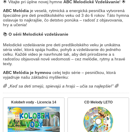
🌟 Vitajte pri úplne novej hymne
ABC Melodické Vzdelávanie
! 🌟
ABC Melódia
je veselá, rytmická a energická pesnička vytvorená
špeciálne pre deti predškolského veku od 3 do 6 rokov. Táto hymna
oslavuje to najkrajšie, čo detstvo ponúka – radosť z objavovania,
hry a učenia!
📚
O sérii Melodické vzdelávanie
Melodické vzdelávanie pre deti predškolského veku je unikátna
séria videí, ktorá spája hudbu, pohyb a vzdelávanie do jedného
celku. Každé video je navrhnuté tak, aby deti prirodzene a s
radosťou objavovali nové vedomosti – cez melódie, rytmy a hravé
texty.
ABC Melódia je hymnou
celej tejto série – pesničkou, ktorá
vyjadruje našu základnú myšlienku:
🌈
„Keď sa deti smejú, spievajú a hrajú – učia sa najlepšie!"
🌈
Kolobeh vody - Licencia 14
CD Melody LETO