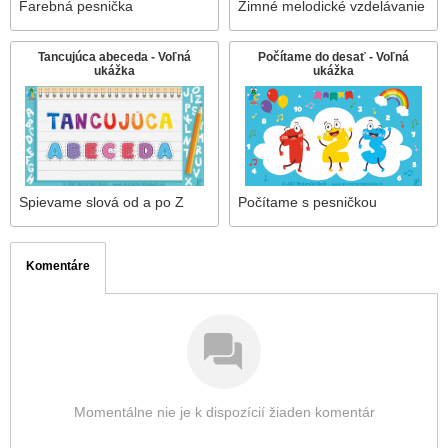
Farebná pesnička
Zimné melodické vzdelávanie
Tancujúca abeceda - Voľná
Počítame do desať - Voľná
ukážka
ukážka
Spievame slová od a po Z
Počítame s pesničkou
Komentáre
Momentálne nie je k dispozícií žiaden komentár