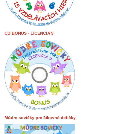
CD BONUS - LICENCIA 9
Múdre sovičky pre šikovné detičky