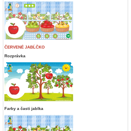
ČERVENÉ JABĹČKO
Rozprávka
Farby a časti jablka