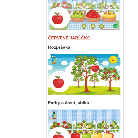
ČERVENÉ JABĹČKO
Rozprávka
Farby a časti jablka