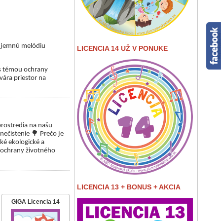
 a jemnú melódiu
LICENCIA 14 UŽ V PONUKE
 s témou ochrany
vára priestor na
rostredia na našu
🌳
nečistenie
Prečo je
ké ekologické a
 ochrany životného
LICENCIA 13 + BONUS + AKCIA
GIGA Licencia 14