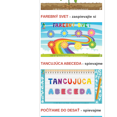
FAREBNÝ SVET
- zaspievajte si
TANCUJÚCA ABECEDA
- spievajme
POČÍTAME DO DESAŤ
- spievajme