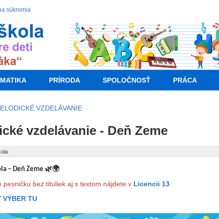
na súkromia
MATIKA
PRÍRODA
SPOLOČNOSŤ
PRÁCA
ELODICKÉ VZDELÁVANIE
cké vzdelávanie - Deň Zeme
kola
🌿🌍
ola – Deň Zeme
pesničku bez tituliek aj s textom nájdete v
Licencii 13
 VÝBER TU