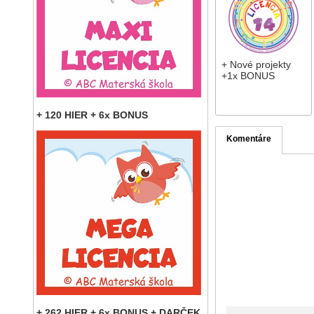
+ Nové projekty
+1x BONUS
+ 120 HIER + 6x BONUS
Komentáre
+ 262 HIER + 6x BONUS + DARČEK