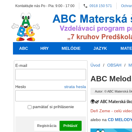
Kontaktujte nás Po - Pia: 9:00 - 17:00
0918 150 571
Ochra
ABC
HRY
MELÓDIE
JAZYK
MATE
Úvod
/
OBSAH
/
M
E-mail
ABC Melodi
Heslo
strata hesla
Autor: © ABC Materská š
🌍🌿
ABC Materská šk
pamätať si prihlásenie
Deň Zeme - celú video 
alebo na
CD MELODY
Registrácia
Prihlásiť