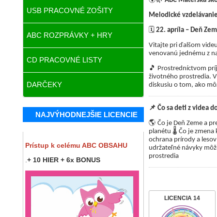
ABC Materská šk
USB PRACOVNÉ ZOŠITY
Melodické vzdelávanie
🗓️
22. apríla – Deň Ze
ABC ROZPRÁVKY + HRY
Vitajte pri ďalšom vide
venovanú jednému z naj
CD PRACOVNÉ LISTY
🎵
Prostredníctvom prí
životného prostredia. V
DARČEKY
diskusiu o tom, ako mô
📌
Čo sa deti z videa d
NAJVÝHODNEJŠIE LICENCIE
🌎
Čo je Deň Zeme a pre
🌡️
planétu
Čo je zmena k
ochrana prírody a les
Prístup k celému ABC OBSAHU
udržateľné návyky môž
prostredia
.
+ 10 HIER + 6x BONUS
LICENCIA 14