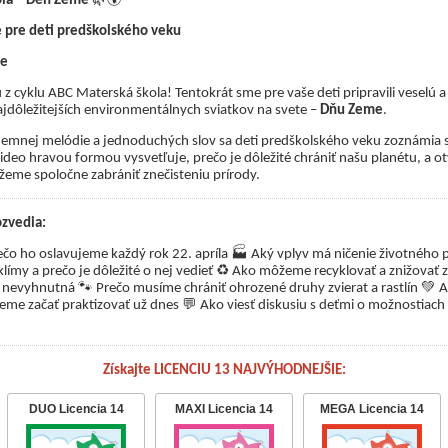
ola – Deň Zeme
 pre deti predškolského veku
me
u z cyklu ABC Materská škola! Tentokrát sme pre vaše deti pripravili veselú
dôležitejších environmentálnych sviatkov na svete –
Dňu Zeme
.
jemnej melódie a jednoduchých slov sa deti predškolského veku zoznámia
ideo hravou formou vysvetľuje, prečo je dôležité chrániť našu planétu, a ot
žeme spoločne zabrániť znečisteniu prírody.
ozvedia:
🏭
čo ho oslavujeme každý rok 22. apríla
Aký vplyv má ničenie životného p
♻️
límy a prečo je dôležité o nej vedieť
Ako môžeme recyklovať a znižovať z
🐾
💚
ov nevyhnutná
Prečo musíme chrániť ohrozené druhy zvierat a rastlín
A
💬
eme začať praktizovať už dnes
Ako viesť diskusiu s deťmi o možnostiach
Získajte LICENCIU 13 NAJVÝHODNEJŠIE:
DUO Licencia 14
MAXI Licencia 14
MEGA Licencia 14