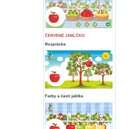
ČERVENÉ JABĹČKO
Rozprávka
Farby a časti jablka