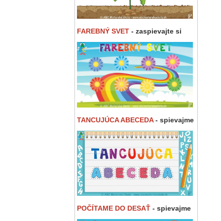
FAREBNÝ SVET
- zaspievajte si
TANCUJÚCA ABECEDA
- spievajme
POČÍTAME DO DESAŤ
- spievajme