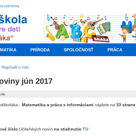
na súkromia
MATIKA
PRÍRODA
SPOLOČNOSŤ
PRÁCA
Napísali o nás
oviny jún 2017
kola
edškoláka -
Matematika a práca s informáciami
nájdete na
33 strane
ové číslo
Učiteľských novín
na stiahnutie
TU