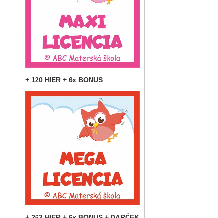
+ 120 HIER + 6x BONUS
+ 262 HIER + 6x BONUS + DARČEK