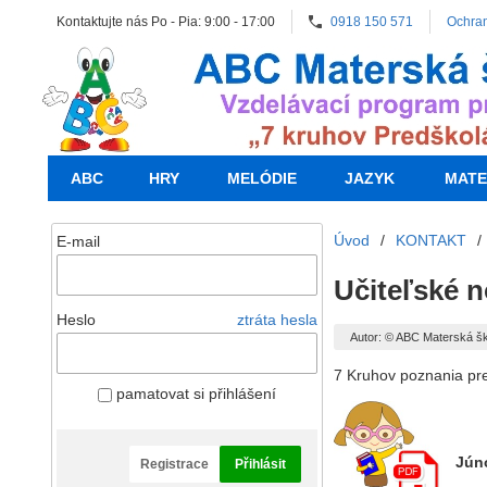
Kontaktujte nás Po - Pia: 9:00 - 17:00
0918 150 571
Ochra
ABC
HRY
MELÓDIE
JAZYK
MATE
Úvod
/
KONTAKT
/
E-mail
Učiteľské n
Heslo
ztráta hesla
Autor: © ABC Materská š
7 Kruhov poznania pr
pamatovat si přihlášení
Jún
Registrace
Přihlásit