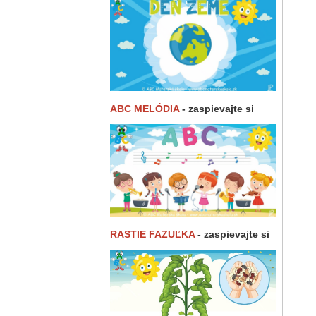
ABC MELÓDIA
- zaspievajte si
RASTIE FAZUĽKA
- zaspievajte si