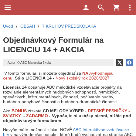
Úvod
/
OBSAH
/
7 KRUHOV PREDŠKOLÁKA
Objednávkový Formulár na
LICENCIU 14 + AKCIA
Autor: © ABC Materská škola
V tomto formulári si môžete objednať za
NAJ
výhodnejšiu
cenu:
Sólo LICENCIA 14 -
Nový
školský rok 2026/2027
Licencia 14
obsahuje ABC melodické vzdelávacie projekty na
rozvíjanie elementárnych hudobných schopností, rytmických,
speváckych, inštrumentálnych, činností, počúvanie hudby,
hudobno-pohybové činnosti a hudobno-dramatické činnosti...
Ako
BONUS
získate
CD MELODY VÝBER
-
DETSKÉ PESNIČKY -
SVIATKY
-
ZADARMO
- Vypočujte si ukážky piesní, nižšie pod
objednávkovým formulárom
Navyše máte možnosť získať NOVÉ
ABC Interaktívne vzdelávacie
hry
v najvýhodnejšej ponuke, ktoré budú vychádzať na stránke ABC