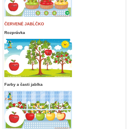
ČERVENÉ JABĹČKO
Rozprávka
Farby a časti jablka