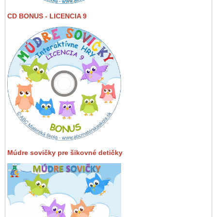
CD BONUS - LICENCIA 9
Múdre sovičky pre šikovné detičky