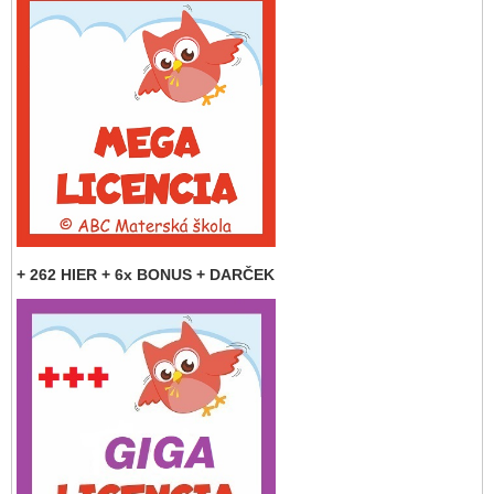
+ 262 HIER + 6x BONUS + DARČEK