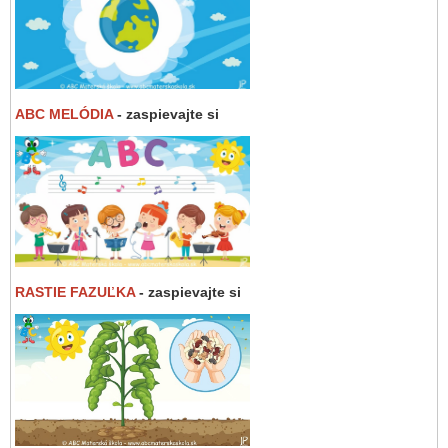
ABC MELÓDIA
- zaspievajte si
RASTIE FAZUĽKA
- zaspievajte si