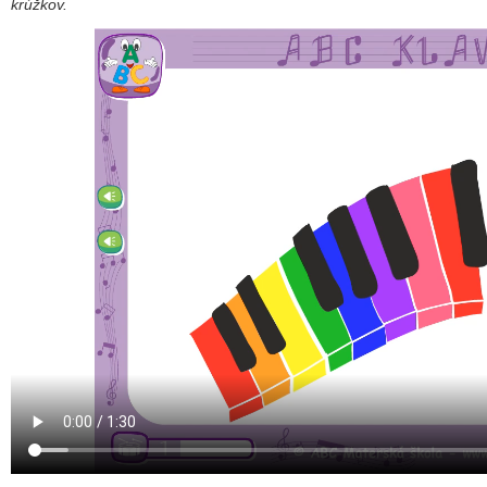
krúžkov.