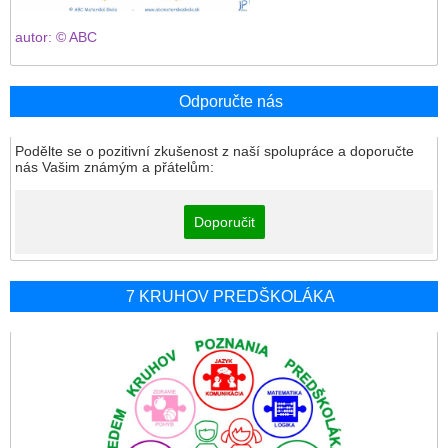
autor: © ABC
Odporučte nás
Podělte se o pozitivní zkušenost z naší spolupráce a doporučte
nás Vašim známým a přátelům:
Doporučit
7 KRUHOV PREDŠKOLÁKA