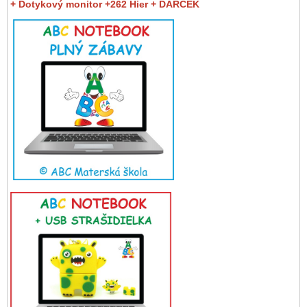
+ Dotykový monitor +262 Hier + DARČEK