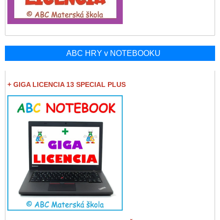
ABC HRY v NOTEBOOKU
+ GIGA LICENCIA 13 SPECIAL PLUS