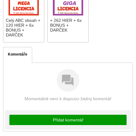
Celý ABC obsah +
+ 262 HIER + 6x
120 HIER + 6x
BONUS +
BONUS +
DARČEK
DARČEK
Komentáře
Momentálně není k dispozici žádný komentář
Přidat komentář