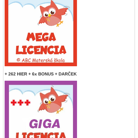
+ 262 HIER + 6x BONUS + DARČEK