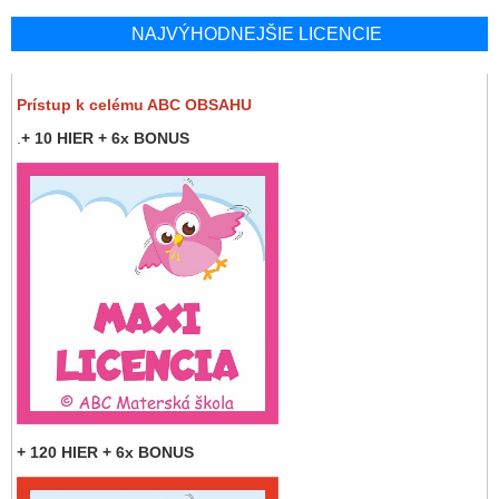
NAJVÝHODNEJŠIE LICENCIE
Prístup k celému ABC OBSAHU
.
+ 10 HIER + 6x BONUS
+ 120 HIER + 6x BONUS