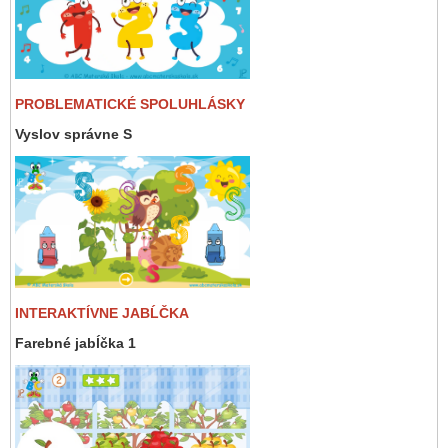
PROBLEMATICKÉ SPOLUHLÁSKY
Vyslov správne S
INTERAKTÍVNE JABĹČKA
Farebné jabĺčka 1