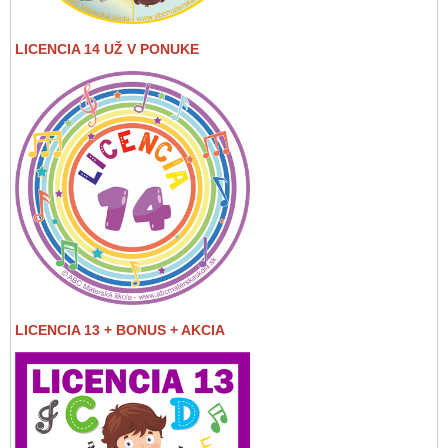
LICENCIA 14 UŽ V PONUKE
LICENCIA 13 + BONUS + AKCIA