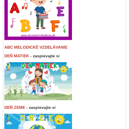
ABC MELODICKÉ VZDELÁVANIE
DEŇ MATIEK
- zaspievajte si
DEŇ ZEME
- zaspievajte si