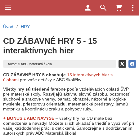
Úvod
/
HRY
CD ZÁBAVNÉ HRY 5 - 15
interaktívnych hier
Autor: © ABC Materská škola
CD ZÁBAVNÉ HRY 5 obsahuje
15 interaktívnych hier s
úlohami
pre vaše detičky z ABC školičky.
Všetky
hry sú triedené
farebne podľa vzdelávacích oblastí ŠVP
pre materské školy.
Rozvíjajú
aktívnu slovnú zásobu, pozornosť,
sluchové a zrakové vnemy, pamäť, obrazné, názorné a logické
myslenie, priestorovú orientáciu, matematické predstavy, jemnú
motoriku a koordináciu zraku a pohybov ruky...
+ BONUS z ABC
NAVYŠE
– všetky hry na CD máte bez
obmedzenia a navždy! Môžete si ich ukladať a triediť a využívať pri
vašej každodennej práci s detičkami. Samozrejme s dodržiavaním
autorských práv ABC Materská škola!