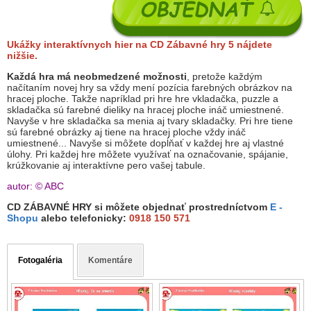
Ukážky interaktívnych hier na CD Zábavné hry 5 nájdete
nižšie.
Každá hra má neobmedzené možnosti
, pretože každým
načítaním novej hry sa vždy mení pozícia farebných obrázkov na
hracej ploche. Takže napríklad pri hre hre vkladačka, puzzle a
skladačka sú farebné dieliky na hracej ploche ináč umiestnené.
Navyše v hre skladačka sa menia aj tvary skladačky. Pri hre tiene
sú farebné obrázky aj tiene na hracej ploche vždy ináč
umiestnené... Navyše si môžete dopĺňať v každej hre aj vlastné
úlohy. Pri každej hre môžete využívať na označovanie, spájanie,
krúžkovanie aj interaktívne pero vašej tabule.
autor: © ABC
CD ZÁBAVNÉ HRY si môžete objednať prostredníctvom
E -
Shopu
alebo telefonicky:
0918 150 571
Fotogaléria
Komentáre