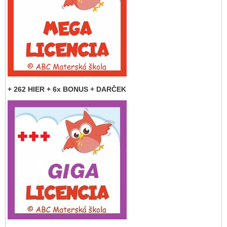
+ 262 HIER + 6x BONUS + DARČEK