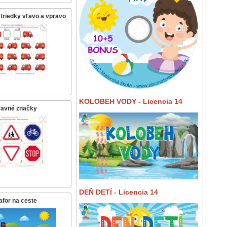
triedky vľavo a vpravo
KOLOBEH VODY - Licencia 14
avné značky
DEŇ DETÍ - Licencia 14
for na ceste