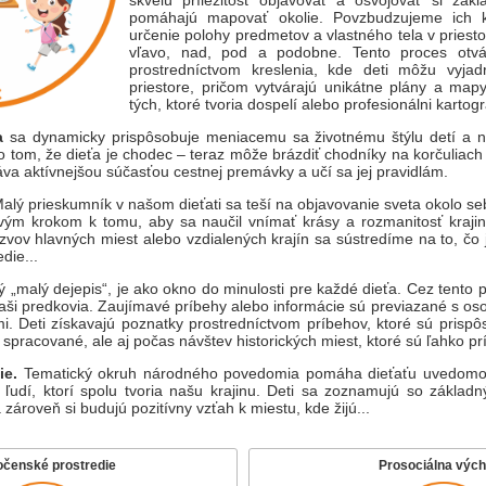
skvelú príležitosť objavovať a osvojovať si zák
pomáhajú mapovať okolie. Povzbudzujeme ich k
určenie polohy predmetov a vlastného tela v priesto
vľavo, nad, pod a podobne. Tento proces otvár
prostredníctvom kreslenia, kde deti môžu vyjad
priestore, pričom vytvárajú unikátne plány a mapy
tých, ktoré tvoria dospelí alebo profesionálni kartograf
a
sa dynamicky prispôsobuje meniacemu sa životnému štýlu detí a 
o tom, že dieťa je chodec – teraz môže brázdiť chodníky na korčuliach
áva aktívnejšou súčasťou cestnej premávky a učí sa jej pravidlám.
alý prieskumník v našom dieťati sa teší na objavovanie sveta okolo se
vým krokom k tomu, aby sa naučil vnímať krásy a rozmanitosť krajin
zvov hlavných miest alebo vzdialených krajín sa sústredíme na to, čo j
die...
ký „malý dejepis“, je ako okno do minulosti pre každé dieťa. Cez tento
naši predkovia. Zaujímavé príbehy alebo informácie sú previazané s os
i. Deti získavajú poznatky prostredníctvom príbehov, ktoré sú prispô
o spracované, ale aj počas návštev historických miest, ktoré sú ľahko pr
ie.
Tematický okruh národného povedomia pomáha dieťaťu uvedomova
 ľudí, ktorí spolu tvoria našu krajinu. Deti sa zoznamujú so základ
a zároveň si budujú pozitívny vzťah k miestu, kde žijú...
očenské prostredie
Prosociálna výc