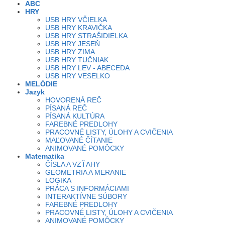
ABC
HRY
USB HRY VČIELKA
USB HRY KRAVIČKA
USB HRY STRAŠIDIELKA
USB HRY JESEŇ
USB HRY ZIMA
USB HRY TUČNIAK
USB HRY LEV - ABECEDA
USB HRY VESELKO
MELÓDIE
Jazyk
HOVORENÁ REČ
PÍSANÁ REČ
PÍSANÁ KULTÚRA
FAREBNÉ PREDLOHY
PRACOVNÉ LISTY, ÚLOHY A CVIČENIA
MAĽOVANÉ ČÍTANIE
ANIMOVANÉ POMÔCKY
Matematika
ČÍSLA A VZŤAHY
GEOMETRIA A MERANIE
LOGIKA
PRÁCA S INFORMÁCIAMI
INTERAKTÍVNE SÚBORY
FAREBNÉ PREDLOHY
PRACOVNÉ LISTY, ÚLOHY A CVIČENIA
ANIMOVANÉ POMÔCKY