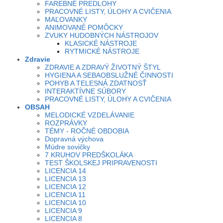
FAREBNÉ PREDLOHY
PRACOVNÉ LISTY, ÚLOHY A CVIČENIA
MAĽOVANKY
ANIMOVANÉ POMÔCKY
ZVUKY HUDOBNÝCH NÁSTROJOV
KLASICKÉ NÁSTROJE
RYTMICKÉ NÁSTROJE
Zdravie
ZDRAVIE A ZDRAVÝ ŽIVOTNÝ ŠTYL
HYGIENA A SEBAOBSLUŽNÉ ČINNOSTI
POHYB A TELESNÁ ZDATNOSŤ
INTERAKTÍVNE SÚBORY
PRACOVNÉ LISTY, ÚLOHY A CVIČENIA
OBSAH
MELODICKÉ VZDELÁVANIE
ROZPRÁVKY
TÉMY - ROČNÉ OBDOBIA
Dopravná výchova
Múdre sovičky
7 KRUHOV PREDŠKOLÁKA
TEST ŠKOLSKEJ PRIPRAVENOSTI
LICENCIA 14
LICENCIA 13
LICENCIA 12
LICENCIA 11
LICENCIA 10
LICENCIA 9
LICENCIA 8