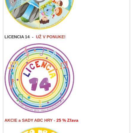
LICENCIA 14
-
UŽ V PONUKE!
AKCIE a SADY ABC HRY -
25 % Zľava