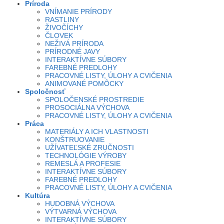
Príroda
VNÍMANIE PRÍRODY
RASTLINY
ŽIVOČÍCHY
ČLOVEK
NEŽIVÁ PRÍRODA
PRÍRODNÉ JAVY
INTERAKTÍVNE SÚBORY
FAREBNÉ PREDLOHY
PRACOVNÉ LISTY, ÚLOHY A CVIČENIA
ANIMOVANÉ POMÔCKY
Spoločnosť
SPOLOČENSKÉ PROSTREDIE
PROSOCIÁLNA VÝCHOVA
PRACOVNÉ LISTY, ÚLOHY A CVIČENIA
Práca
MATERIÁLY A ICH VLASTNOSTI
KONŠTRUOVANIE
UŽÍVATEĽSKÉ ZRUČNOSTI
TECHNOLÓGIE VÝROBY
REMESLÁ A PROFESIE
INTERAKTÍVNE SÚBORY
FAREBNÉ PREDLOHY
PRACOVNÉ LISTY, ÚLOHY A CVIČENIA
Kultúra
HUDOBNÁ VÝCHOVA
VÝTVARNÁ VÝCHOVA
INTERAKTÍVNE SÚBORY