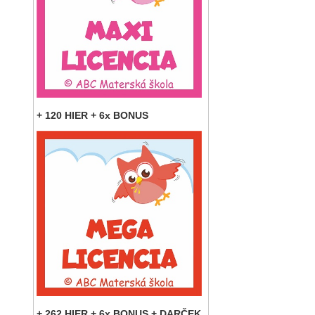
+ 120 HIER + 6x BONUS
+ 262 HIER + 6x BONUS + DARČEK