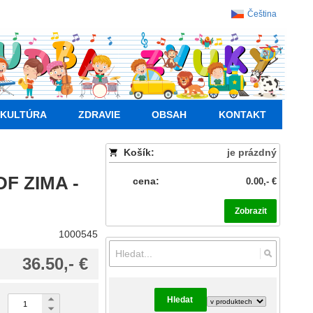
Čeština
KULTÚRA
ZDRAVIE
OBSAH
KONTAKT
Košík:
je prázdný
DF ZIMA -
cena:
0.00,- €
Zobrazit
1000545
36.50,- €
Hledat