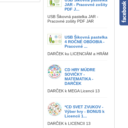
USB Šikovná pastelka
JAR - Pracovné zošity
PDF J...
USB Šikovná pastelka JAR -
Pracovné zošity PDF JAR
USB Šikovná pastelka
4 ROČNÉ OBDOBIA -
Pracovné ...
DARČEK ku LICENCIÁM a HRÁM
CD HRY MÚDRE
SOVIČKY -
MATEMATIKA -
DARČEK
DARČEK k MEGA Licencii 13
*CD SVET ZVUKOV -
Výber hry - BONUS k
Licencii 1...
DARČEK k LICENCII 13