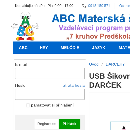
Kontaktujte nás Po - Pia: 9:00 - 17:00
0918 150 571
Ochra
ABC
HRY
MELÓDIE
JAZYK
MATE
Úvod
/
DARČEKY
E-mail
USB Šikovn
DARČEK
Heslo
ztráta hesla
pamatovat si přihlášení
Registrace
Přihlásit