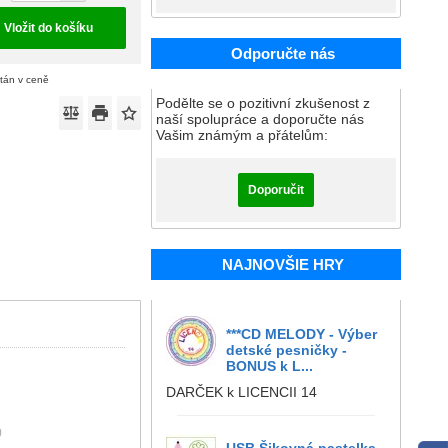
Vložit do košíku
Odporučte nás
ítán v ceně
Podělte se o pozitivní zkušenost z
naší spolupráce a doporučte nás
Vašim známým a přátelům:
Doporučit
NAJNOVŠIE HRY
***CD MELODY - Výber
detské pesničky -
BONUS k L...
DARČEK k LICENCII 14
)