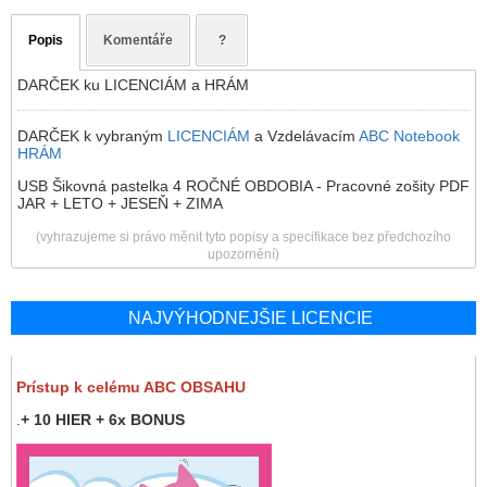
Popis
Komentáře
?
DARČEK ku LICENCIÁM a HRÁM
DARČEK k vybraným
LICENCIÁM
a Vzdelávacím
ABC Notebook
HRÁM
USB Šikovná pastelka 4 ROČNÉ OBDOBIA - Pracovné zošity PDF
JAR + LETO + JESEŇ + ZIMA
(vyhrazujeme si právo měnit tyto popisy a specifikace bez předchozího
upozornění)
NAJVÝHODNEJŠIE LICENCIE
Prístup k celému ABC OBSAHU
.
+ 10 HIER + 6x BONUS