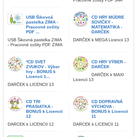
Pracovné zošity PDF JAR
USB Šikovná
CD HRY MÚDRE
pastelka ZIMA -
SOVIČKY -
Pracovné zošity
MATEMATIKA -
PDF ...
DARČEK
USB Šikovná pastelka ZIMA
DARČEK k MEGA Licencii 13
- Pracovné zošity PDF ZIMA
*CD SVET
CD HRY VÝBER -
ZVUKOV - Výber
DARČEK
hry - BONUS k
DARČEK k MAXI
Licencii 1...
Licencii 13
DARČEK k LICENCII 13
CD TRI
CD DOPRAVNÁ
PRASIATKA -
VÝCHOVA -
BONUS k Licencii
BONUS k Licencii
12
11
DARCEK k LICENCII 12
DARCEK k LICENCII 11