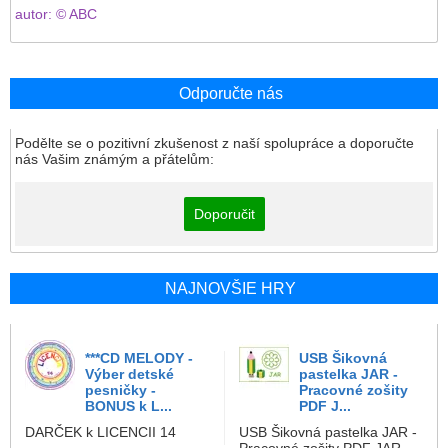
autor: © ABC
Odporučte nás
Podělte se o pozitivní zkušenost z naší spolupráce a doporučte
nás Vašim známým a přátelům:
Doporučit
NAJNOVŠIE HRY
***CD MELODY -
USB Šikovná
Výber detské
pastelka JAR -
pesničky -
Pracovné zošity
BONUS k L...
PDF J...
DARČEK k LICENCII 14
USB Šikovná pastelka JAR -