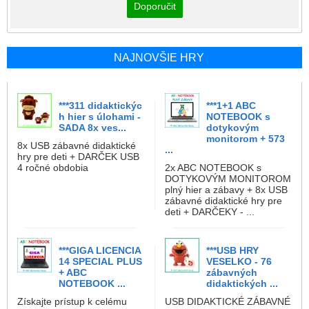
Doporučit
NAJNOVŠIE HRY
***311 didaktickýc
***1+1 ABC
h hier s úlohami -
NOTEBOOK s
SADA 8x ves...
dotykovým
monitorom + 573
8x USB zábavné didaktické
...
hry pre deti + DARČEK USB
4 ročné obdobia
2x ABC NOTEBOOK s
DOTYKOVÝM MONITOROM
plný hier a zábavy + 8x USB
zábavné didaktické hry pre
deti + DARČEKY - ...
***GIGA LICENCIA
***USB HRY
14 SPECIAL PLUS
VESELKO - 76
+ ABC
zábavných
NOTEBOOK ...
didaktických ...
Získajte prístup k celému
USB DIDAKTICKÉ ZÁBAVNÉ