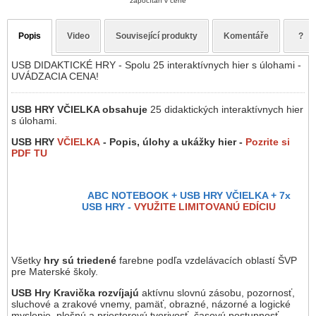
započítán v ceně
Popis
Video
Související produkty
Komentáře
?
USB DIDAKTICKÉ HRY - Spolu 25 interaktívnych hier s úlohami -
UVÁDZACIA CENA!
USB HRY VČIELKA obsahuje
25 didaktických interaktívnych hier
s úlohami.
USB HRY
VČIELKA
- Popis, úlohy a ukážky hier -
Pozrite si
PDF TU
ABC NOTEBOOK + USB HRY VČIELKA + 7x
USB HRY -
VYUŽITE LIMITOVANÚ EDÍCIU
Všetky
hry sú triedené
farebne podľa vzdelávacích oblastí ŠVP
pre Materské školy.
USB Hry Kravička
rozvíjajú
aktívnu slovnú zásobu, pozornosť,
sluchové a zrakové vnemy, pamäť, obrazné, názorné a logické
myslenie, plošnú a priestorovú tvorivosť, časovú postupnosť,