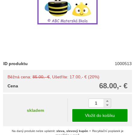
ID produktu
1000513
Běžná cena:
85.00,- €
, Ušetříte: 17.00,- € (20%)
68.00,- €
Cena
skladem
Vložit do košíku
Na daný produkt nelze uplatnit:
sleva, slevový kupón
Recyklační poplatek je