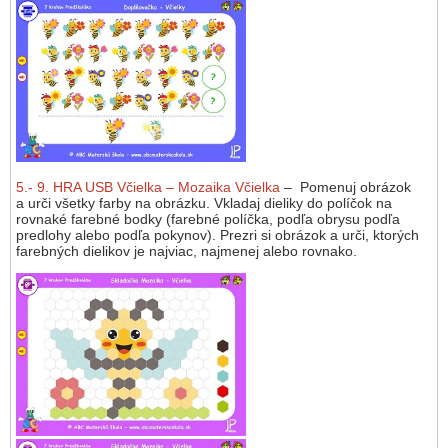
5.- 9. HRA USB Včielka – Mozaika Včielka
– Pomenuj obrázok
a urči všetky farby na obrázku. Vkladaj dieliky do políčok na
rovnaké farebné bodky (farebné políčka, podľa obrysu podľa
predlohy alebo podľa pokynov). Prezri si obrázok a urči, ktorých
farebných dielikov je najviac, najmenej alebo rovnako.