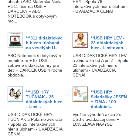
obsahu ABC Materská škola
HRY - Spolu 76
+ 311 hier na USB +
interaktívnych hier s úlohami
DARČEKY + ABC
- UVÁDZACIA CENA!
NOTEBOOK s dotykovým
mo...
***311 didaktickýc
**USB HRY LEV -
h hier s úlohami
23 didaktických
na veselých U...
hier - Limitovan...
ABC Notebook s dotykovým
USB DIDAKTICKÉ HRY LEV
monitorom + 8x USB
a Zvieratká od A po Z - Spolu
zábavné didaktické hry pre
23 interaktívnych hier s
deti + DARČEK USB 4 ročné
úlohami - UVÁDZACIA
obdobia...
CENA!
***USB HRY
**USB HRY
TUČNIAK - 25
Skladačky JESEŇ
didaktických hier
+ ZIMA - 100
- Limi...
didaktick...
USB DIDAKTICKÉ HRY
Využite výhodnú akciu 2x
TUČNIAK a Polárne zvieratá
USB v uvádzacej cene +
- Spolu 25 interaktívnych
10% ZĽAVA NAVYŠE!
hier s úlohami - UVÁDZACIA
CENA!...