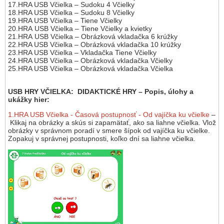
17.HRA USB Včielka – Sudoku 4 Včielky
18.HRA USB Včielka – Sudoku 8 Včielky
19.HRA USB Včielka – Tiene Včielky
20.HRA USB Včielka – Tiene Včielky a kvietky
21.HRA USB Včielka – Obrázková vkladačka 6 krúžky
22.HRA USB Včielka – Obrázková vkladačka 10 krúžky
23.HRA USB Včielka – Vkladačka Tiene Včielky
24.HRA USB Včielka – Obrázková vkladačka Včielky
25.HRA USB Včielka – Obrázková vkladačka Včielka
USB HRY VČIELKA: DIDAKTICKÉ HRY – Popis, úlohy a
ukážky hier:
1.HRA USB Včielka - Časová postupnosť - Od vajíčka ku včielke
–
Klikaj na obrázky a skús si zapamätať, ako sa liahne včielka. Vlož
obrázky v správnom poradí v smere šípok od vajíčka ku včielke.
Zopakuj v správnej postupnosti, koľko dní sa liahne včielka.