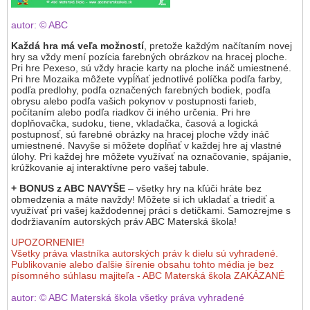
autor: © ABC
Každá hra má veľa možností
, pretože každým načítaním novej
hry sa vždy mení pozícia farebných obrázkov na hracej ploche.
Pri hre Pexeso, sú vždy hracie karty na ploche ináč umiestnené.
Pri hre Mozaika môžete vypĺňať jednotlivé políčka podľa farby,
podľa predlohy, podľa označených farebných bodiek, podľa
obrysu alebo podľa vašich pokynov v postupnosti farieb,
počítaním alebo podľa riadkov či iného určenia. Pri hre
doplňovačka, sudoku, tiene, vkladačka, časová a logická
postupnosť, sú farebné obrázky na hracej ploche vždy ináč
umiestnené. Navyše si môžete dopĺňať v každej hre aj vlastné
úlohy. Pri každej hre môžete využívať na označovanie, spájanie,
krúžkovanie aj interaktívne pero vašej tabule.
+ BONUS z ABC
NAVYŠE
– všetky hry na kľúči hráte bez
obmedzenia a máte navždy! Môžete si ich ukladať a triediť a
využívať pri vašej každodennej práci s detičkami. Samozrejme s
dodržiavaním autorských práv ABC Materská škola!
UPOZORNENIE!
Všetky práva vlastníka autorských práv k dielu sú vyhradené.
Publikovanie alebo ďalšie šírenie obsahu tohto média je bez
písomného súhlasu majiteľa - ABC Materská škola ZAKÁZANÉ
autor: © ABC Materská škola všetky práva vyhradené