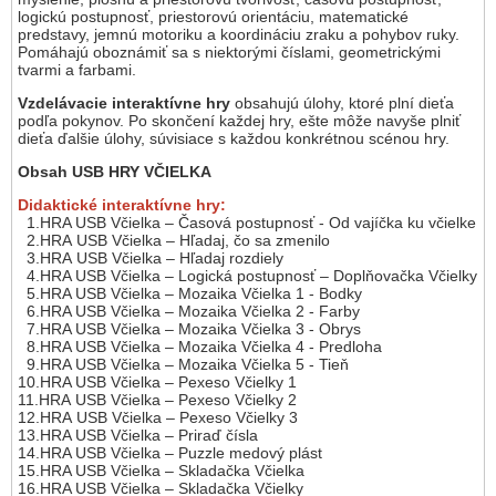
logickú postupnosť, priestorovú orientáciu, matematické
predstavy, jemnú motoriku a koordináciu zraku a pohybov ruky.
Pomáhajú oboznámiť sa s niektorými číslami, geometrickými
tvarmi a farbami.
Vzdelávacie interaktívne hry
obsahujú úlohy, ktoré plní dieťa
podľa pokynov. Po skončení každej hry, ešte môže navyše plniť
dieťa ďalšie úlohy, súvisiace s každou konkrétnou scénou hry.
Obsah USB HRY VČIELKA
Didaktické interaktívne hry:
1.HRA USB Včielka – Časová postupnosť - Od vajíčka ku včielke
2.HRA USB Včielka – Hľadaj, čo sa zmenilo
3.HRA USB Včielka – Hľadaj rozdiely
4.HRA USB Včielka – Logická postupnosť – Doplňovačka Včielky
5.HRA USB Včielka – Mozaika Včielka 1 - Bodky
6.HRA USB Včielka – Mozaika Včielka 2 - Farby
7.HRA USB Včielka – Mozaika Včielka 3 - Obrys
8.HRA USB Včielka – Mozaika Včielka 4 - Predloha
9.HRA USB Včielka – Mozaika Včielka 5 - Tieň
10.HRA USB Včielka – Pexeso Včielky 1
11.HRA USB Včielka – Pexeso Včielky 2
12.HRA USB Včielka – Pexeso Včielky 3
13.HRA USB Včielka – Priraď čísla
14.HRA USB Včielka – Puzzle medový plást
15.HRA USB Včielka – Skladačka Včielka
16.HRA USB Včielka – Skladačka Včielky