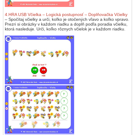
4.HRA USB Včielka – Logická postupnosť – Doplňovačka Včielky
– Spočítaj včielky a urči, koľko je otočených vľavo a koľko vpravo.
Prezri si obrázky v každom riadku a doplň podľa poradia včielku,
ktorá nasleduje. Urči, koľko rôznych včielok je v každom riadku.