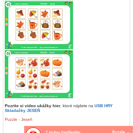
Pozrite si video ukážky hier
, ktoré nájdete na
USB HRY
Skladačky JESEŇ
Puzzle
- Jeseň