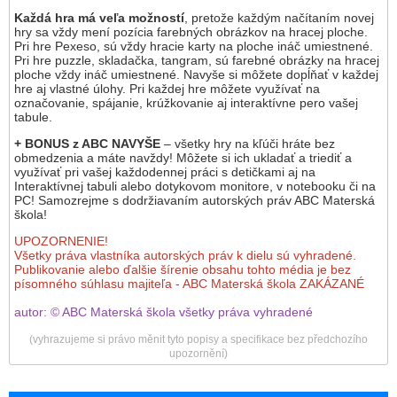
Každá hra má veľa možností
, pretože každým načítaním novej
hry sa vždy mení pozícia farebných obrázkov na hracej ploche.
Pri hre Pexeso, sú vždy hracie karty na ploche ináč umiestnené.
Pri hre puzzle, skladačka, tangram, sú farebné obrázky na hracej
ploche vždy ináč umiestnené. Navyše si môžete dopĺňať v každej
hre aj vlastné úlohy. Pri každej hre môžete využívať na
označovanie, spájanie, krúžkovanie aj interaktívne pero vašej
tabule.
+ BONUS z ABC
NAVYŠE
– všetky hry na kľúči hráte bez
obmedzenia a máte navždy! Môžete si ich ukladať a triediť a
využívať pri vašej každodennej práci s detičkami aj na
Interaktívnej tabuli alebo dotykovom monitore, v notebooku či na
PC! Samozrejme s dodržiavaním autorských práv ABC Materská
škola!
UPOZORNENIE!
Všetky práva vlastníka autorských práv k dielu sú vyhradené.
Publikovanie alebo ďalšie šírenie obsahu tohto média je bez
písomného súhlasu majiteľa - ABC Materská škola ZAKÁZANÉ
autor: © ABC Materská škola všetky práva vyhradené
(vyhrazujeme si právo měnit tyto popisy a specifikace bez předchozího
upozornění)