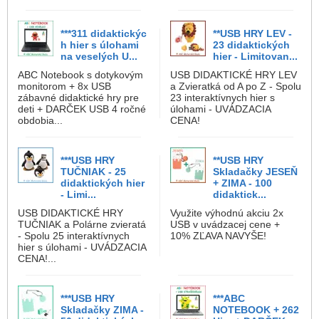
***311 didaktickýc
**USB HRY LEV -
h hier s úlohami
23 didaktických
na veselých U...
hier - Limitovan...
ABC Notebook s dotykovým
USB DIDAKTICKÉ HRY LEV
monitorom + 8x USB
a Zvieratká od A po Z - Spolu
zábavné didaktické hry pre
23 interaktívnych hier s
deti + DARČEK USB 4 ročné
úlohami - UVÁDZACIA
obdobia...
CENA!
***USB HRY
**USB HRY
TUČNIAK - 25
Skladačky JESEŇ
didaktických hier
+ ZIMA - 100
- Limi...
didaktick...
USB DIDAKTICKÉ HRY
Využite výhodnú akciu 2x
TUČNIAK a Polárne zvieratá
USB v uvádzacej cene +
- Spolu 25 interaktívnych
10% ZĽAVA NAVYŠE!
hier s úlohami - UVÁDZACIA
CENA!...
***USB HRY
***ABC
Skladačky ZIMA -
NOTEBOOK + 262