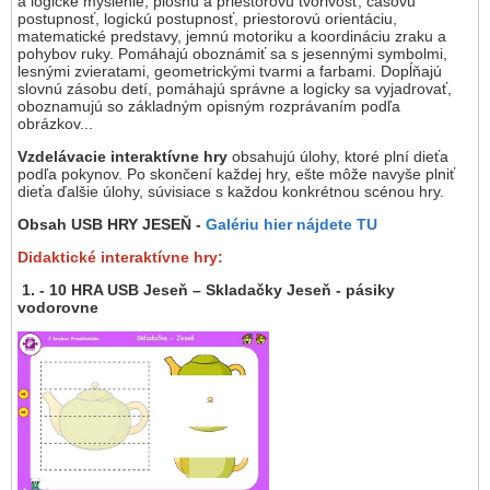
a logické myslenie, plošnú a priestorovú tvorivosť, časovú
postupnosť, logickú postupnosť, priestorovú orientáciu,
matematické predstavy, jemnú motoriku a koordináciu zraku a
pohybov ruky. Pomáhajú oboznámiť sa s jesennými symbolmi,
lesnými zvieratami, geometrickými tvarmi a farbami. Dopĺňajú
slovnú zásobu detí, pomáhajú správne a logicky sa vyjadrovať,
oboznamujú so základným opisným rozprávaním podľa
obrázkov...
Vzdelávacie interaktívne hry
obsahujú úlohy, ktoré plní dieťa
podľa pokynov. Po skončení každej hry, ešte môže navyše plniť
dieťa ďalšie úlohy, súvisiace s každou konkrétnou scénou hry.
Obsah USB HRY JESEŇ -
Galériu hier nájdete TU
Didaktické interaktívne hry:
1. - 10 HRA USB Jeseň – Skladačky Jeseň - pásiky
vodorovne