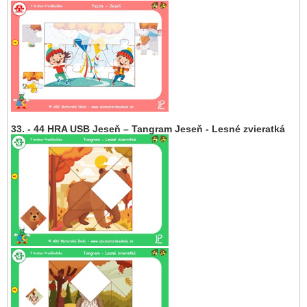
33. - 44 HRA USB Jeseň – Tangram Jeseň - Lesné zvieratká