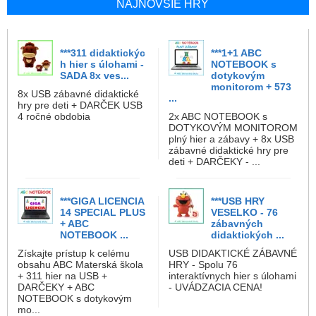
NAJNOVŠIE HRY
***311 didaktickýc
***1+1 ABC
h hier s úlohami -
NOTEBOOK s
SADA 8x ves...
dotykovým
monitorom + 573
8x USB zábavné didaktické
...
hry pre deti + DARČEK USB
4 ročné obdobia
2x ABC NOTEBOOK s
DOTYKOVÝM MONITOROM
plný hier a zábavy + 8x USB
zábavné didaktické hry pre
deti + DARČEKY - ...
***GIGA LICENCIA
***USB HRY
14 SPECIAL PLUS
VESELKO - 76
+ ABC
zábavných
NOTEBOOK ...
didaktických ...
Získajte prístup k celému
USB DIDAKTICKÉ ZÁBAVNÉ
obsahu ABC Materská škola
HRY - Spolu 76
+ 311 hier na USB +
interaktívnych hier s úlohami
DARČEKY + ABC
- UVÁDZACIA CENA!
NOTEBOOK s dotykovým
mo...