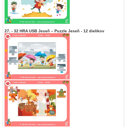
27. - 32 HRA USB Jeseň – Puzzle Jeseň - 12 dielikov