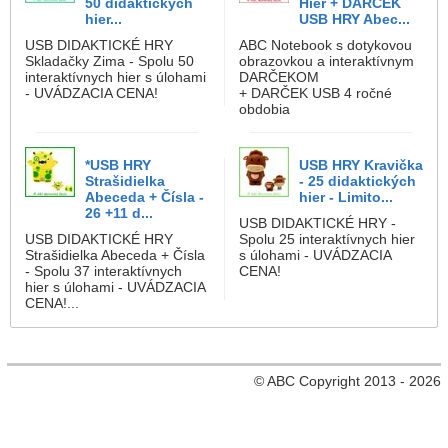
50 didaktických
Hier + DARČEK
hier...
USB HRY Abec...
USB DIDAKTICKÉ HRY
ABC Notebook s dotykovou
Skladačky Zima - Spolu 50
obrazovkou a interaktívnym
interaktívnych hier s úlohami
DARČEKOM
- UVÁDZACIA CENA!
+ DARČEK USB 4 ročné
obdobia
*USB HRY
USB HRY Kravička
Strašidielka
- 25 didaktických
Abeceda + Čísla -
hier - Limito...
26 +11 d...
USB DIDAKTICKÉ HRY -
USB DIDAKTICKÉ HRY
Spolu 25 interaktívnych hier
Strašidielka Abeceda + Čísla
s úlohami - UVÁDZACIA
- Spolu 37 interaktívnych
CENA!
hier s úlohami - UVÁDZACIA
CENA!...
© ABC Copyright 2013 - 2026