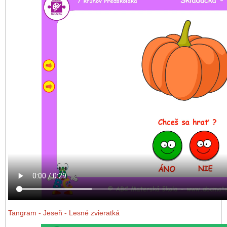
Tangram
- Jeseň - Lesné zvieratká