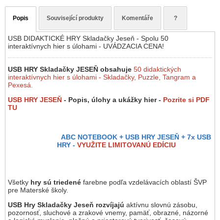
Popis
Související produkty
Komentáře
?
USB DIDAKTICKÉ HRY Skladačky Jeseň - Spolu 50
interaktívnych hier s úlohami - UVÁDZACIA CENA!
USB HRY Skladačky JESEŇ obsahuje
50
didaktických
interaktívnych hier s úlohami - Skladačky, Puzzle, Tangram a
Pexesá.
USB HRY JESEŇ
- Popis, úlohy a ukážky hier -
Pozrite si PDF
TU
ABC NOTEBOOK + USB HRY JESEŇ + 7x USB
HRY -
VYUŽITE LIMITOVANÚ EDÍCIU
Všetky
hry sú triedené
farebne podľa vzdelávacích oblastí ŠVP
pre Materské školy.
USB Hry Skladačky Jeseň
rozvíjajú
aktívnu slovnú zásobu,
pozornosť, sluchové a zrakové vnemy, pamäť, obrazné, názorné