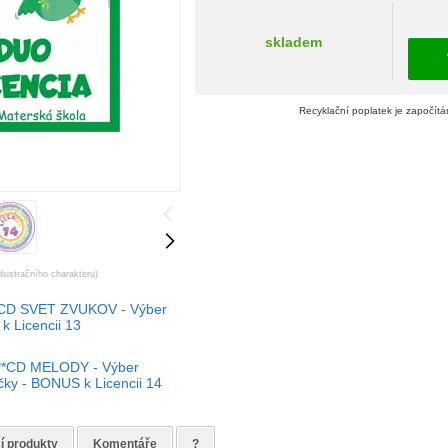
skladem
Recyklační poplatek je započítá
ilustračního charakteru)
CD SVET ZVUKOV - Výber
k Licencii 13
**CD MELODY - Výber
čky - BONUS k Licencii 14
í produkty
Komentáře
?