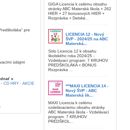
GIGA Licencia k celému obsahu
stránky ABC Materská škola + 262
HIER + 27 bonusových HIER +
Rozprávka + Detské...
 Predškoláka“ pre
LICENCIA 12 - Nový
ŠVP - 2024/25 na ABC
Materská...
Sólo Licencia 12 k obsahu
školského roka 2024/25 -
Vzdelávací program: 7 KRUHOV
ovacími údajmi
PREDŠKOLÁKA + BONUS
Rozprávka ...
ednať v
-
CD HRY - AKCIE
***MAXI LICENCIA 14 -
Nový ŠVP - ABC
Materská šk...
MAXI Licencia k celému
)
vzdelávaciemu obsahu stránky
ABC Materská škola - Vzdelávací
program: 7 KRUHOV
PREDŠKOL...