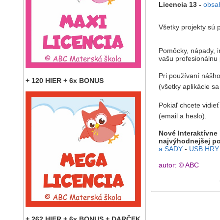
Licencia 13 -
obsa
Všetky projekty sú
Pomôcky, nápady, in
vašu profesionálnu 
Pri používaní nášho
+ 120 HIER + 6x BONUS
(všetky aplikácie s
Pokiaľ chcete vidie
(email a heslo).
Nové Interaktívne
najvýhodnejšej p
a SADY
-
USB HRY 
autor: © ABC
+ 262 HIER + 6x BONUS + DARČEK