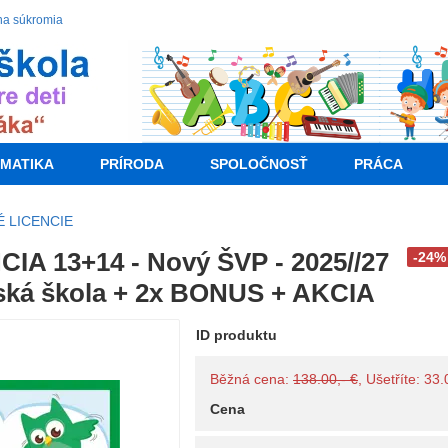
na súkromia
MATIKA
PRÍRODA
SPOLOČNOSŤ
PRÁCA
 LICENCIE
IA 13+14 - Nový ŠVP - 2025//27
-24%
ká škola + 2x BONUS + AKCIA
ID produktu
Běžná cena:
138.00,- €
, Ušetříte: 33
Cena