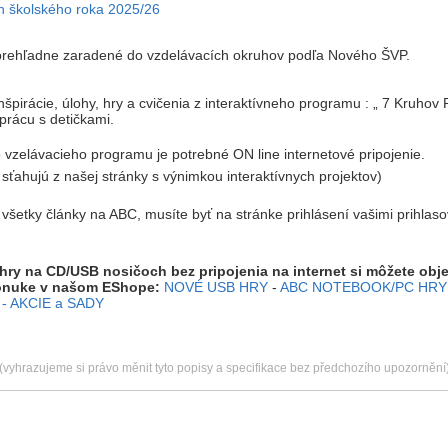
h školského roka 2025/26
 prehľadne zaradené do vzdelávacích okruhov podľa Nového ŠVP.
špirácie, úlohy, hry a cvičenia z interaktívneho programu : „ 7 Kruhov
prácu s detičkami.
 vzelávacieho programu je potrebné ON line internetové pripojenie.
a sťahujú z našej stránky s výnimkou interaktívnych projektov)
ť všetky články na ABC, musíte byť na stránke prihlásení vašimi prihlas
 hry na CD/USB nosičoch bez pripojenia na internet si môžete obj
onuke v našom EShope:
NOVÉ USB HRY
-
ABC NOTEBOOK/PC HRY
- AKCIE a SADY
(vyhrazujeme si právo měnit tyto popisy a specifikace bez předchozího upozornění