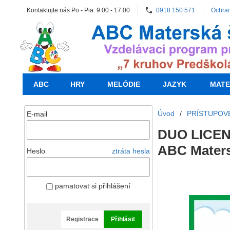
Kontaktujte nás Po - Pia: 9:00 - 17:00
0918 150 571
Ochra
ABC
HRY
MELÓDIE
JAZYK
MATE
Úvod
/
PRÍSTUPOVÉ
E-mail
DUO LICENC
ABC Maters
Heslo
ztráta hesla
pamatovat si přihlášení
Registrace
Přihlásit