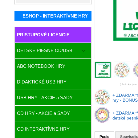
ESHOP - INTERAKTÍVNE HRY
PRÍSTUPOVÉ LICENCIE
DETSKÉ PIESNE CD/USB
ABC NOTEBOOK HRY
DIDAKTICKÉ USB HRY
(obrázky jsou 
+ ZDARMA *
USB HRY - AKCIE a SADY
hry - BONUS 
+ ZDARMA *
CD HRY - AKCIE a SADY
detské pesni
CD INTERAKTÍVNE HRY
Popis
Souvisejíc