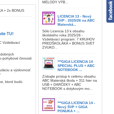
MELODY VÝB...
ÁKA + 2x BONUS
LICENCIA 13 - Nový
ŠVP - 2025/26 na ABC
Materská...
Sólo Licencia 13 k obsahu
ite TU!
školského roka 2025/26 -
Vzdelávací program: 7 KRUHOV
C Vzdelávací
PREDŠKOLÁKA + BONUS SVET
ZVUKO...
hudobných
o-pohybové činnosti
***GIGA LICENCIA 14
SPECIAL PLUS + ABC
NOTEBOOK ...
uláciu a výslovnosť
y
Získajte prístup k celému obsahu
ABC Materská škola + 311 hier na
ke, ktoré budú
USB + DARČEKY + ABC
NOTEBOOK s dotykovým mo...
***GIGA LICENCIA 14 -
Nový ŠVP + GIGA
PONUKA + ...