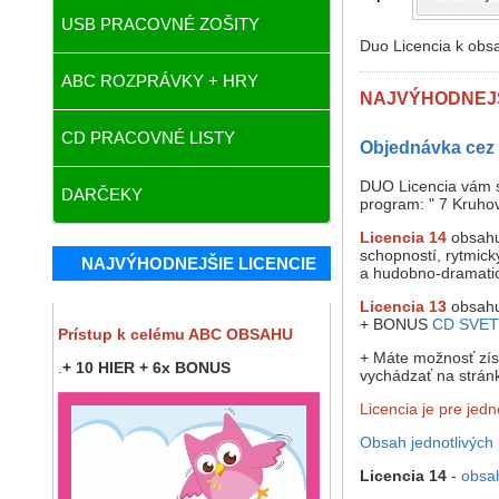
USB PRACOVNÉ ZOŠITY
Duo Licencia k ob
ABC ROZPRÁVKY + HRY
NAJVÝHODNEJŠ
CD PRACOVNÉ LISTY
Objednávka cez 
DUO Licencia vám s
DARČEKY
program: " 7 Kruho
Licencia 14
obsahu
schopností, rytmick
NAJVÝHODNEJŠIE LICENCIE
a hudobno-dramati
Licencia 13
obsahu
+ BONUS
CD SVE
Prístup k celému ABC OBSAHU
+ Máte možnosť zís
.
+ 10 HIER + 6x BONUS
vychádzať na strán
Licencia je pre jed
Obsah jednotlivých 
Licencia 14
-
obsa