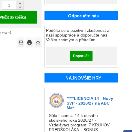
Odporučte nás
Vložit do košíku
Podělte se o pozitivní zkušenost z
n v ceně
naší spolupráce a doporučte nás
Vašim známým a přátelům:
Doporučit
NAJNOVŠIE HRY
*****LICENCIA 14 - Nový
ŠVP - 2026/27 na ABC
Mat...
Sólo Licencia 14 k obsahu
školského roka 2026/27 -
Vzdelávací program: 7 KRUHOV
PREDŠKOLÁKA + BONUS