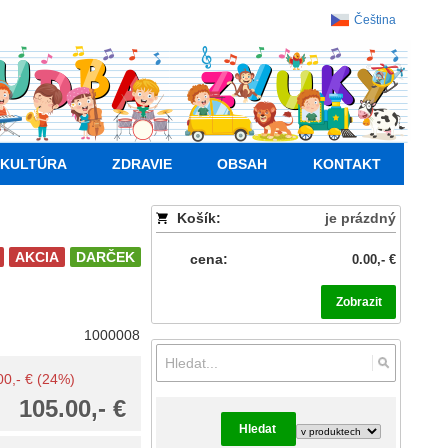
Čeština
KULTÚRA
ZDRAVIE
OBSAH
KONTAKT
Košík:
je prázdný
AKCIA
DARČEK
cena:
0.00,- €
Zobrazit
1000008
.00,- € (24%)
105.00,- €
Hledat