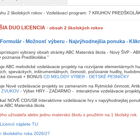
sahu 2 školských rokov - Vzdelávací program: 7 KRUHOV PREDŠKOL
IA DUO LICENCIA
-
obsah
2 školských rokov
Formulár - Možnosť výberu - Najvýhodnejšia ponuka - Klikn
prístupní vybraný obsah stránky ABC Materská škola - Nový ŠVP - AB
v poznania Predškoláka."
je ABC melodické vzdelávacie projekty na rozvíjanie elementárnych 
ých, speváckych, inštrumentálnych, činností, počúvanie hudby, hudobn
cké činnosti + BONUS
CD MELODY VÝBER - DETSKÉ PESNIČKY
je Nové vzdelávacie projekty so zameraním na Rytmické činnosti, Artik
T ZVUKOV
- Výber HRY - ZADARMO - interaktívne vzdelávacie projekt
kať NOVÉ CD/USB Interaktívne vzdelávacie hry v najvýhodnejšej ponu
ke ABC Materská škola.
ného užívateľa alebo jednu materskú školu s použitím na 1 školský rok.
Licencií nájdete TU:
h školského roka 2026/27