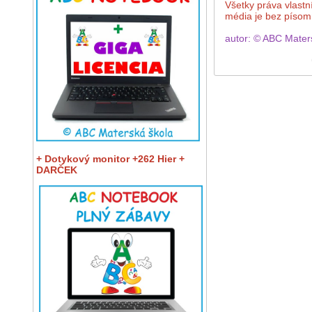
Všetky práva vlastn
média je bez píso
autor: © ABC Mater
+ Dotykový monitor +262 Hier +
DARČEK