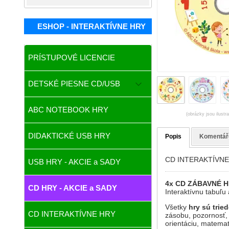
ESHOP - INTERAKTÍVNE HRY
PRÍSTUPOVÉ LICENCIE
DETSKÉ PIESNE CD/USB
ABC NOTEBOOK HRY
(obrázky jsou ilustr
DIDAKTICKÉ USB HRY
Popis
Komentář
CD INTERAKTÍVNE Z
USB HRY - AKCIE a SADY
4x CD ZÁBAVNÉ H
CD HRY - AKCIE a SADY
Interaktívnu tabuľu 
Všetky
hry sú trie
CD INTERAKTÍVNE HRY
zásobu, pozornosť,
orientáciu, matemat