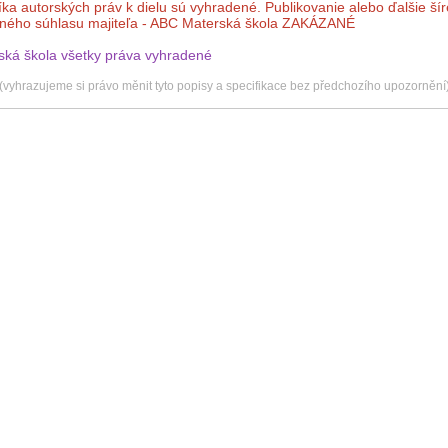
íka autorských práv k dielu sú vyhradené. Publikovanie alebo ďalšie ší
mného súhlasu majiteľa - ABC Materská škola ZAKÁZANÉ
ská škola všetky práva vyhradené
(vyhrazujeme si právo měnit tyto popisy a specifikace bez předchozího upozornění