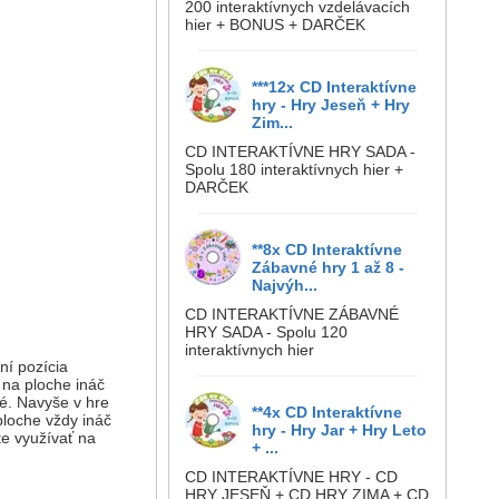
200 interaktívnych vzdelávacích
hier + BONUS + DARČEK
***12x CD Interaktívne
hry - Hry Jeseň + Hry
Zim...
CD INTERAKTÍVNE HRY SADA -
Spolu 180 interaktívnych hier +
DARČEK
**8x CD Interaktívne
Zábavné hry 1 až 8 -
Najvýh...
CD INTERAKTÍVNE ZÁBAVNÉ
HRY SADA - Spolu 120
interaktívnych hier
ní pozícia
 na ploche ináč
né. Navyše v hre
**4x CD Interaktívne
ploche vždy ináč
hry - Hry Jar + Hry Leto
te využívať na
+ ...
CD INTERAKTÍVNE HRY - CD
HRY JESEŇ + CD HRY ZIMA + CD