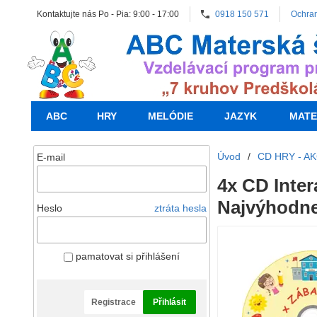
Kontaktujte nás Po - Pia: 9:00 - 17:00
0918 150 571
Ochra
ABC
HRY
MELÓDIE
JAZYK
MATE
Úvod
/
CD HRY - AK
E-mail
4x CD Inter
Najvýhodne
Heslo
ztráta hesla
pamatovat si přihlášení
Registrace
Přihlásit