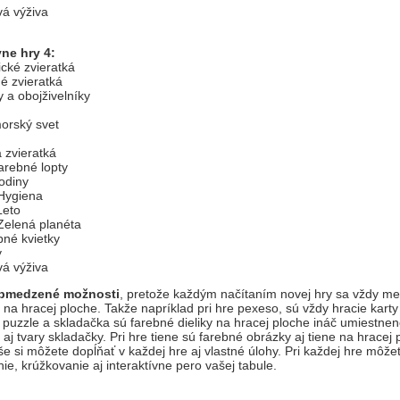
á výživa
ne hry 4:
cké zvieratká
é zvieratká
 a obojživelníky
orský svet
 zvieratká
rebné lopty
odiny
Hygiena
Leto
Zelená planéta
né kvietky
y
á výživa
obmedzené možnosti
, pretože každým načítaním novej hry sa vždy me
na hracej ploche. Takže napríklad pri hre pexeso, sú vždy hracie karty
 puzzle a skladačka sú farebné dieliky na hracej ploche ináč umiestne
aj tvary skladačky. Pri hre tiene sú farebné obrázky aj tiene na hracej 
e si môžete dopĺňať v každej hre aj vlastné úlohy. Pri každej hre môže
ie, krúžkovanie aj interaktívne pero vašej tabule.