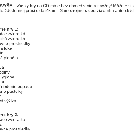
AVYŠE
– všetky hry na CD máte bez obmedzenia a navždy! Môžete si ich
ej každodennej práci s detičkami. Samozrejme s dodržiavaním autorský
ne hry 1:
ce zvieratká
cké zvieratká
vné prostriedky
na lúke
ír
á planéta
ti
odiny
Hygiena
Jar
Triedenie odpadu
né pastelky
y
á výživa
ne hry 2:
ce zvieratká
yz
vné prostriedky
e