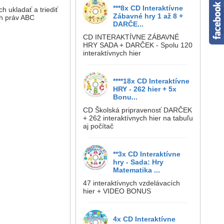
***8x CD Interaktívne
 ukladať a triediť
Zábavné hry 1 až 8 +
ch práv ABC
DARČE...
CD INTERAKTÍVNE ZÁBAVNÉ
HRY SADA + DARČEK - Spolu 120
interaktívnych hier
****18x CD Interaktívne
HRY - 262 hier + 5x
Bonu...
CD Školská pripravenosť DARČEK
+ 262 interaktívnych hier na tabuľu
aj počítač
**3x CD Interaktívne
hry - Sada: Hry
Matematika ...
47 interaktívnych vzdelávacích
hier + VIDEO BONUS
4x CD Interaktívne