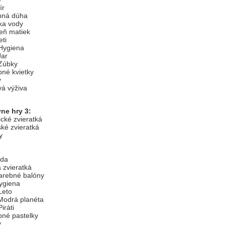
ír
bná dúha
ka vody
eň matiek
ti
Hygiena
Jar
Zúbky
né kvietky
y
á výživa
ne hry 3:
cké zvieratká
ké zvieratká
y
zda
 zvieratká
arebné balóny
ygiena
Leto
Modrá planéta
iráti
né pastelky
y