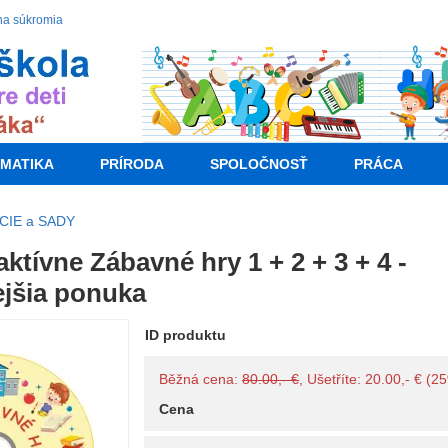
na súkromia
MATIKA
PRÍRODA
SPOLOČNOSŤ
PRÁCA
CIE a SADY
aktívne Zábavné hry 1 + 2 + 3 + 4 -
jšia ponuka
ID produktu
Běžná cena:
80.00,- €
, Ušetříte: 20.00,- € (2
Cena