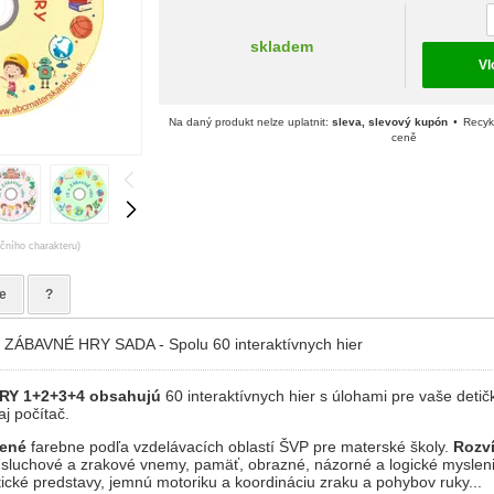
skladem
Vl
Na daný produkt nelze uplatnit:
sleva, slevový kupón
Recykl
ceně
ačního charakteru)
e
?
ÁBAVNÉ HRY SADA - Spolu 60 interaktívnych hier
RY 1+2+3+4 obsahujú
60 interaktívnych hier s úlohami pre vaše detič
aj počítač.
dené
farebne podľa vzdelávacích oblastí ŠVP pre materské školy.
Rozví
 sluchové a zrakové vnemy, pamäť, obrazné, názorné a logické mysleni
ické predstavy, jemnú motoriku a koordináciu zraku a pohybov ruky...