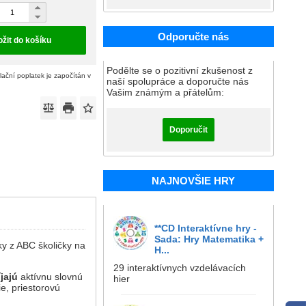
Odporučte nás
ožit do košíku
Podělte se o pozitivní zkušenost z
ační poplatek je započítán v
naší spolupráce a doporučte nás
Vašim známým a přátelům:
Doporučit
NAJNOVŠIE HRY
**CD Interaktívne hry -
Sada: Hry Matematika +
ky z ABC školičky na
H...
29 interaktívnych vzdelávacích
jajú
aktívnu slovnú
hier
e, priestorovú