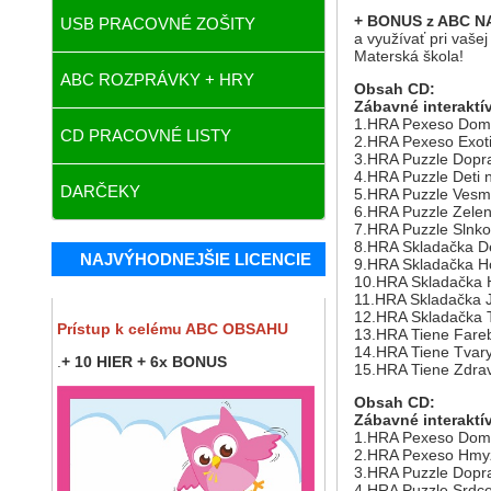
+ BONUS z ABC
N
USB PRACOVNÉ ZOŠITY
a využívať pri vaš
Materská škola!
ABC ROZPRÁVKY + HRY
Obsah CD:
Zábavné interaktív
1.HRA Pexeso Domá
CD PRACOVNÉ LISTY
2.HRA Pexeso Exoti
3.HRA Puzzle Dopra
4.HRA Puzzle Deti 
DARČEKY
5.HRA Puzzle Vesm
6.HRA Puzzle Zelen
7.HRA Puzzle Slnko
8.HRA Skladačka De
NAJVÝHODNEJŠIE LICENCIE
9.HRA Skladačka H
10.HRA Skladačka 
11.HRA Skladačka 
12.HRA Skladačka 
Prístup k celému ABC OBSAHU
13.HRA Tiene Fareb
14.HRA Tiene Tvar
.
+ 10 HIER + 6x BONUS
15.HRA Tiene Zdrav
Obsah CD:
Zábavné interaktív
1.HRA Pexeso Domá
2.HRA Pexeso Hm
3.HRA Puzzle Dopra
4.HRA Puzzle Srdc