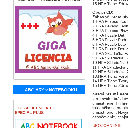
15.HRA Tiene Zdrav
Obsah CD:
Zábavné interaktív
1.HRA Pexeso Exoti
2.HRA Pexeso Lesn
3.HRA Pexeso Plazy
4.HRA Puzzle Deti
5.HRA Puzzle Podm
6.HRA Puzzle Leto
7.HRA Puzzle Deti a
8.HRA Skladačka Fa
9.HRA Skladačka H
10.HRA Skladačka 
11.HRA Skladačka 
12.HRA Skladačka 
13.HRA Tiene Fareb
14.HRA Tiene Tvar
15.HRA Tiene Zdrav
ABC HRY v NOTEBOOKU
Každá hra má ne
farebných obrázkov 
umiestnené. Pri hre
skladačka sa menia 
+ GIGA LICENCIA 13
umiestnené... Navyš
SPECIAL PLUS
označovanie, spájan
UPOZORNENIE!