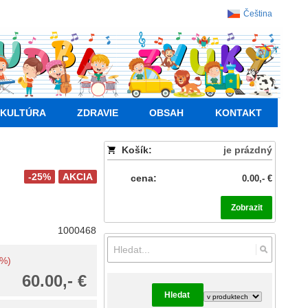
Čeština
KULTÚRA
ZDRAVIE
OBSAH
KONTAKT
Košík:
je prázdný
-25%
AKCIA
cena:
0.00,- €
Zobrazit
1000468
5%)
60.00,- €
Hledat