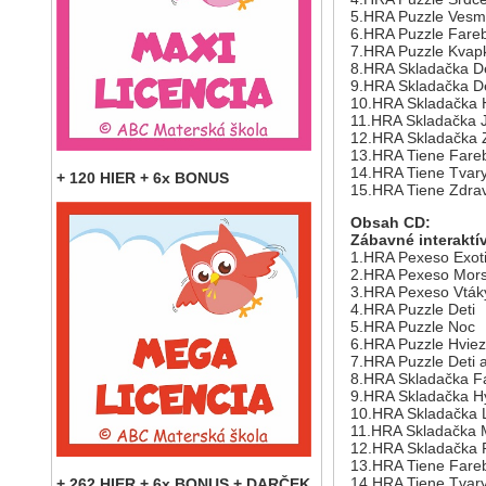
5.HRA Puzzle Vesm
6.HRA Puzzle Fare
7.HRA Puzzle Kvap
8.HRA Skladačka D
9.HRA Skladačka De
10.HRA Skladačka 
11.HRA Skladačka 
12.HRA Skladačka 
13.HRA Tiene Fareb
14.HRA Tiene Tvar
+ 120 HIER + 6x BONUS
15.HRA Tiene Zdrav
Obsah CD:
Zábavné interaktív
1.HRA Pexeso Exoti
2.HRA Pexeso Mors
3.HRA Pexeso Vták
4.HRA Puzzle Deti
5.HRA Puzzle Noc
6.HRA Puzzle Hvie
7.HRA Puzzle Deti a
8.HRA Skladačka F
9.HRA Skladačka H
10.HRA Skladačka 
11.HRA Skladačka 
12.HRA Skladačka P
13.HRA Tiene Fareb
14.HRA Tiene Tvar
+ 262 HIER + 6x BONUS + DARČEK