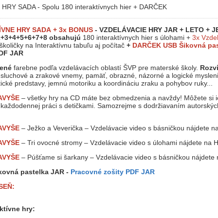
RY SADA - Spolu 180 interaktívnych hier + DARČEK
ÍVNE HRY SADA
+ 3x BONUS
- VZDELÁVACIE HRY JAR + LETO + J
+3+4+5+6+7+8 obsahujú
180 interaktívnych hier s úlohami +
3x Vzde
školičky na Interaktívnu tabuľu aj počítač
+
DARČEK USB Šikovná pas
PDF JAR
dené
farebne podľa vzdelávacích oblastí ŠVP pre materské školy.
Rozví
 sluchové a zrakové vnemy, pamäť, obrazné, názorné a logické mysleni
ické predstavy, jemnú motoriku a koordináciu zraku a pohybov ruky...
AVYŠE
– všetky hry na CD máte bez obmedzenia a navždy! Môžete si ich
ej každodennej práci s detičkami. Samozrejme s dodržiavaním autorský
AVYŠE
– Ježko a Veverička – Vzdelávacie video s básničkou nájdete 
AVYŠE
– Tri ovocné stromy – Vzdelávacie video s úlohami nájdete na
AVYŠE
– Púšťame si šarkany – Vzdelávacie video s básničkou nájdete
kovná pastelka JAR -
Pracovné zošity PDF JAR
SEŇ:
ktívne hry: