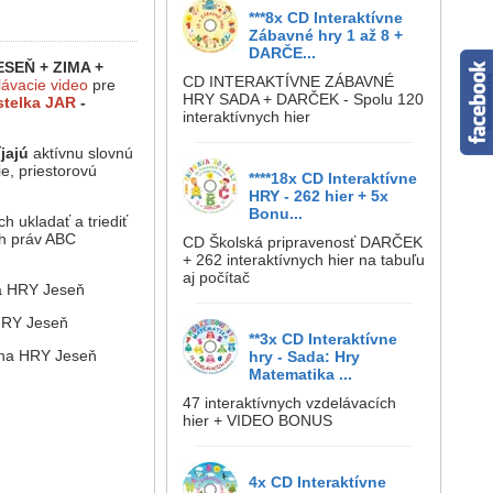
***8x CD Interaktívne
Zábavné hry 1 až 8 +
DARČE...
ESEŇ + ZIMA +
CD INTERAKTÍVNE ZÁBAVNÉ
lávacie video
pre
HRY SADA + DARČEK - Spolu 120
telka JAR
-
interaktívnych hier
jajú
aktívnu slovnú
e, priestorovú
****18x CD Interaktívne
HRY - 262 hier + 5x
Bonu...
 ukladať a triediť
ch práv ABC
CD Školská pripravenosť DARČEK
+ 262 interaktívnych hier na tabuľu
aj počítač
na HRY Jeseň
 HRY Jeseň
**3x CD Interaktívne
 na HRY Jeseň
hry - Sada: Hry
Matematika ...
47 interaktívnych vzdelávacích
hier + VIDEO BONUS
4x CD Interaktívne