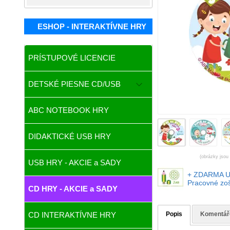
ESHOP - INTERAKTÍVNE HRY
PRÍSTUPOVÉ LICENCIE
DETSKÉ PIESNE CD/USB
ABC NOTEBOOK HRY
DIDAKTICKÉ USB HRY
(obrázky jsou 
USB HRY - AKCIE a SADY
+ ZDARMA US
Pracovné zo
CD HRY - AKCIE a SADY
CD INTERAKTÍVNE HRY
Popis
Komentář