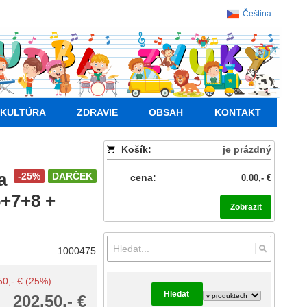
Čeština
KULTÚRA
ZDRAVIE
OBSAH
KONTAKT
Košík:
je prázdný
a
-25%
DARČEK
cena:
0.00,- €
6+7+8 +
Zobrazit
1000475
.50,- € (25%)
Hledat
202.50,- €