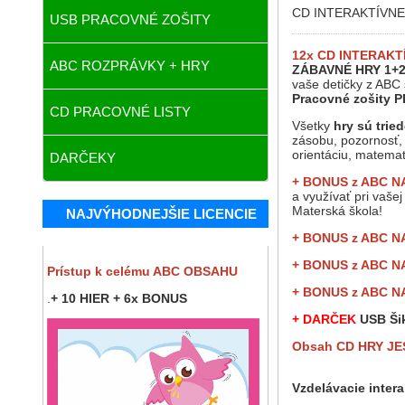
CD INTERAKTÍVNE H
USB PRACOVNÉ ZOŠITY
12x CD INTERAKT
ABC ROZPRÁVKY + HRY
ZÁBAVNÉ HRY 1+2
vaše detičky z ABC 
Pracovné zošity 
CD PRACOVNÉ LISTY
Všetky
hry sú trie
zásobu, pozornosť,
orientáciu, matemat
DARČEKY
+ BONUS z ABC
N
a využívať pri vaš
Materská škola!
NAJVÝHODNEJŠIE LICENCIE
+ BONUS z ABC
N
+ BONUS z ABC
N
Prístup k celému ABC OBSAHU
+ BONUS z ABC
N
.
+ 10 HIER + 6x BONUS
+ DARČEK
USB Ši
Obsah CD HRY JE
Vzdelávacie intera