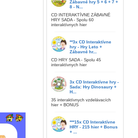
Zábavné hry 5 + 6 + 7 +
8 - N...
CD INTERAKTÍVNE ZÁBAVNÉ
HRY SADA - Spolu 60
interaktívnych hier
**3x CD Interaktívne
hry - Hry Leto +
Zábavné hr...
CD HRY SADA - Spolu 45
interaktívnych hier
3x CD Interaktívne hry -
Sada: Hry Dinosaury +
H...
35 interaktívnych vzdelávacích
hier + BONUS
***15x CD Interaktívne
HRY - 215 hier + Bonus
+ ...