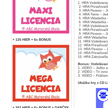
1. HRA Vzdelávacia
2. HRA Priraďovačk
3. HRA Pexeso – Je
4. HRA Tiene – Jed
5. HRA Vkladačka 
6. HRA Vkladačka –
7. HRA Vzdelávacia
8. HRA Priraďovačk
9. HRA Pexeso – Je
10. HRA Vkladačka –
+ 120 HIER + 6x BONUS
11. HRA Vzdelávaci
12. HRA Priraďovač
13. HRA Pexeso – J
14. HRA Priraďovač
15. HRA Zakrývačka
Bonus:
Vzdelávaci
1. VIDEO – Ježko a 
2. VIDEO – Tri ovoc
3. VIDEO – Púšťame
Ukážka hry z CD 
+ 262 HIER + 6x BONUS + DARČEK