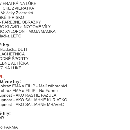
ZVIERATKÁ NA LÚKE
OTICKÉ ZVIERATKÁ
alčeky Zvieratká
TSKÉ IHRISKO
a - FAREBNÉ OBRÁZKY
ABC KLAVÍR a NOTOVÉ VÍLY
 ABC XYLOFÓN - MOJA MAMKA
adačka LETO
 hry:
kladačka DETI
 PLACHETNICA
 VODNÉ ŠPORTY
REBNÉ AUTÍČKA
YZ NA LÚKE
R:
ktívne hry:
obraz EMA a FILIP - Malí záhradníci
 obraz EMA a FILIP - Na Farme
tupnosť - AKO RASTIE FAZUĽA
tupnosť - AKO SA LIAHNE KURIATKO
tupnosť - AKO SA LIAHNE MRAVEC
 hry:
AR
ilo FARMA