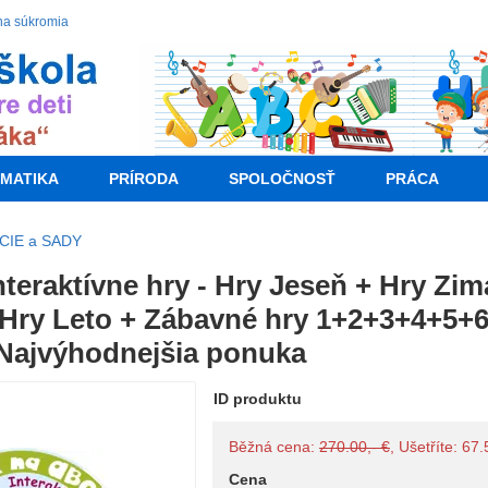
na súkromia
MATIKA
PRÍRODA
SPOLOČNOSŤ
PRÁCA
CIE a SADY
nteraktívne hry - Hry Jeseň + Hry Zim
+ Hry Leto + Zábavné hry 1+2+3+4+5+
ajvýhodnejšia ponuka
ID produktu
Běžná cena:
270.00,- €
, Ušetříte: 67
Cena