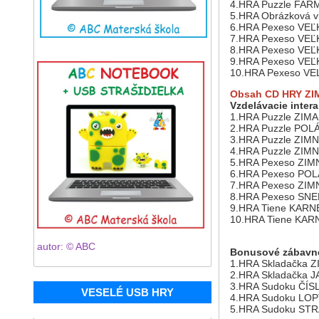
4.HRA Puzzle FAR
5.HRA Obrázková 
6.HRA Pexeso VEĽK
7.HRA Pexeso VEĽK
8.HRA Pexeso VEĽK
9.HRA Pexeso VEĽK
10.HRA Pexeso VE
Obsah CD HRY ZI
Vzdelávacie intera
1.HRA Puzzle ZIM
2.HRA Puzzle PO
3.HRA Puzzle ZI
4.HRA Puzzle ZI
5.HRA Pexeso ZIM
6.HRA Pexeso PO
7.HRA Pexeso ZIM
8.HRA Pexeso SNE
9.HRA Tiene KAR
10.HRA Tiene KA
autor: © ABC
Bonusové zábavné
1.HRA Skladačka Z
2.HRA Skladačka J
3.HRA Sudoku ČÍS
VESELÉ USB HRY
4.HRA Sudoku LO
5.HRA Sudoku ST