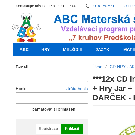
Kontaktujte nás Po - Pia: 9:00 - 17:00
0918 150 571
Ochra
ABC
HRY
MELÓDIE
JAZYK
MATE
Úvod
/
CD HRY - AK
E-mail
***12x CD I
+ Hry Jar 
Heslo
ztráta hesla
DARČEK - N
pamatovat si přihlášení
Registrace
Přihlásit