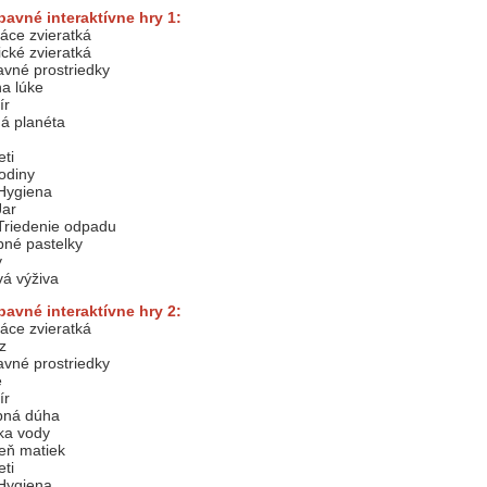
bavné interaktívne hry 1:
ce zvieratká
cké zvieratká
vné prostriedky
na lúke
ír
á planéta
ti
odiny
Hygiena
Jar
Triedenie odpadu
né pastelky
y
á výživa
bavné interaktívne hry 2:
ce zvieratká
yz
vné prostriedky
e
ír
bná dúha
ka vody
eň matiek
ti
Hygiena