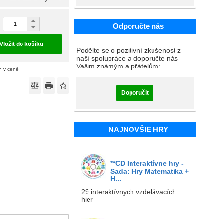
Odporučte nás
Vložit do košíku
Podělte se o pozitivní zkušenost z
naší spolupráce a doporučte nás
Vašim známým a přátelům:
n v ceně
Doporučit
NAJNOVŠIE HRY
**CD Interaktívne hry -
Sada: Hry Matematika +
H...
29 interaktívnych vzdelávacích
hier