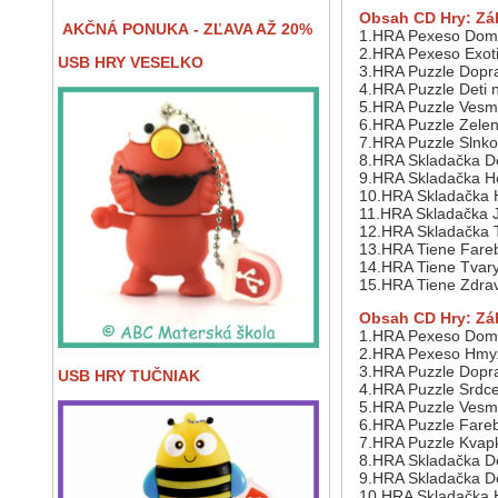
Obsah CD Hry:
Zá
AKČNÁ PONUKA - ZĽAVA AŽ 20%
1.HRA Pexeso Domá
2.HRA Pexeso Exoti
USB HRY VESELKO
3.HRA Puzzle Dopra
4.HRA Puzzle Deti 
5.HRA Puzzle Vesm
6.HRA Puzzle Zelen
7.HRA Puzzle Slnko
8.HRA Skladačka De
9.HRA Skladačka H
10.HRA Skladačka 
11.HRA Skladačka 
12.HRA Skladačka 
13.HRA Tiene Fareb
14.HRA Tiene Tvar
15.HRA Tiene Zdrav
Obsah CD Hry:
Zá
1.HRA Pexeso Domá
2.HRA Pexeso Hm
3.HRA Puzzle Dopra
USB HRY TUČNIAK
4.HRA Puzzle Srdc
5.HRA Puzzle Vesm
6.HRA Puzzle Fare
7.HRA Puzzle Kvap
8.HRA Skladačka D
9.HRA Skladačka De
10.HRA Skladačka 