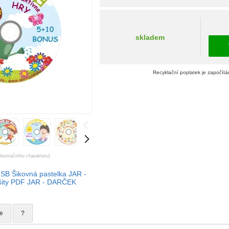
skladem
Recyklační poplatek je započítá
ilustračního charakteru)
B Šikovná pastelka JAR -
šity PDF JAR - DARČEK
e
?