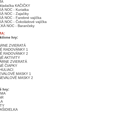
MA
vkladačka KAČIČKY
Á NOC - Kuriatka
Á NOC - Zajačiky
Á NOC - Farebné vajíčka
Á NOC - Čokoládové vajíčka
ĽKÁ NOC - Barančeky
MA:
ktívne hry:
A
LÁRNE ZVIERATÁ
MNÉ RADOVÁNKY 1
MNÉ RADOVÁNKY 2
NÉ AKTIVITY
LÁRNE ZVIERATÁ
NÉ ČIAPKY
HULIACI
NEVALOVÉ MASKY 1
RNEVALOVÉ MASKY 2
 hry:
IMA
AR
LA
PTY
RAŠIDIELKA