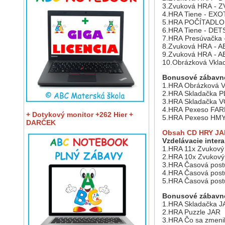
3.Zvuková HRA - 
4.HRA Tiene - EX
5.HRA POČÍTADLO V
6.HRA Tiene - DE
7.HRA Presúvačk
8.Zvuková HRA - 
9.Zvuková HRA -
10.Obrázková Vkl
Bonusové zábavné
1.HRA Obrázková V
2.HRA Skladačka
3.HRA Skladačka
4.HRA Pexeso FA
+ Dotykový monitor +262 Hier +
5.HRA Pexeso HM
DARČEK
Obsah CD HRY JA
Vzdelávacie intera
1.HRA 11x Zvukový 
2.HRA 10x Zvukový
3.HRA Časová pos
4.HRA Časová pos
5.HRA Časová pos
Bonusové zábavné
1.HRA Skladačka J
2.HRA Puzzle JAR
3.HRA Čo sa zmen