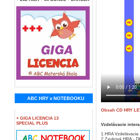
ABC HRY v NOTEBOOKU
Obsah CD HRY LE
+ GIGA LICENCIA 13
SPECIAL PLUS
Vzdelávacie intera
1.HRA Vzdelávacia 
2.Zvuková HRA -