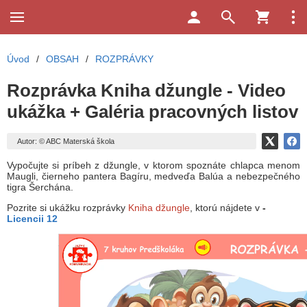
Úvod
/
OBSAH
/
ROZPRÁVKY
Rozprávka Kniha džungle - Video
ukážka + Galéria pracovných listov
Autor: © ABC Materská škola
Vypočujte si príbeh z džungle, v ktorom spoznáte chlapca menom
Maugli, čierneho pantera Bagíru, medveďa Balúa a nebezpečného
tigra Šerchána.
Pozrite si ukážku rozprávky
Kniha džungle
, ktorú
nájdete v
-
Licencii 12