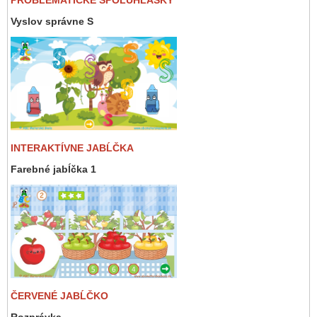
Vyslov správne S
INTERAKTÍVNE JABĹČKA
Farebné jabĺčka 1
ČERVENÉ JABĹČKO
Rozprávka