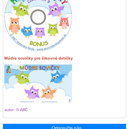
Múdre sovičky pre šikovné detičky
autor: © ABC
Odporučte nás