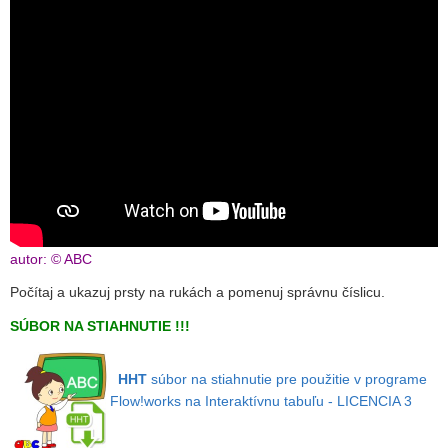
autor: © ABC
Počítaj a ukazuj prsty na rukách a pomenuj správnu číslicu.
SÚBOR NA STIAHNUTIE !!!
HHT
súbor na stiahnutie
pre použitie v programe
Flow!works na Interaktívnu tabuľu - LICENCIA 3