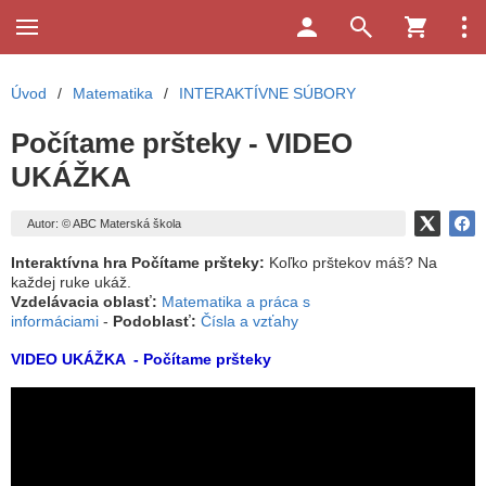
Úvod
/
Matematika
/
INTERAKTÍVNE SÚBORY
Počítame pršteky - VIDEO
UKÁŽKA
Autor: © ABC Materská škola
Interaktívna hra Počítame pršteky:
Koľko prštekov máš? Na
každej ruke ukáž.
Vzdelávacia oblasť:
Matematika a práca s
informáciami
-
Podoblasť:
Čísla a vzťahy
VIDEO UKÁŽKA - Počítame pršteky