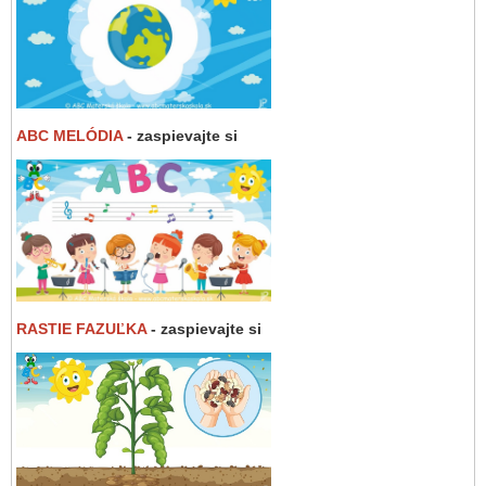
ABC MELÓDIA
- zaspievajte si
RASTIE FAZUĽKA
- zaspievajte si