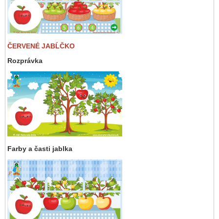
ČERVENÉ JABĹČKO
Rozprávka
Farby a časti jablka