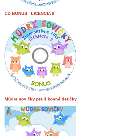
CD BONUS - LICENCIA 9
Múdre sovičky pre šikovné detičky