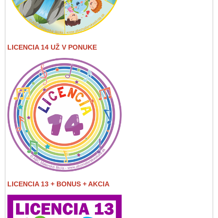
LICENCIA 14 UŽ V PONUKE
LICENCIA 13 + BONUS + AKCIA