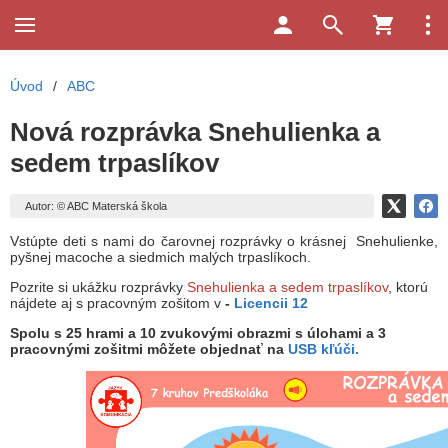
Úvod
/
ABC
Nová rozprávka Snehulienka a
sedem trpaslíkov
Autor: © ABC Materská škola
Vstúpte deti s nami do čarovnej rozprávky o krásnej Snehulienke,
pyšnej macoche a siedmich malých trpaslíkoch.
Pozrite si ukážku rozprávky
Snehulienka a sedem trpaslíkov
, ktorú
nájdete aj s pracovným zošitom v
-
Licencii 12
Spolu s 25 hrami a 10 zvukovými obrazmi s úlohami a 3
pracovnými zošitmi môžete objednať na
USB kľúči.