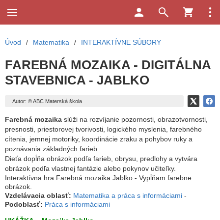
Úvod
/
Matematika
/
INTERAKTÍVNE SÚBORY
FAREBNÁ MOZAIKA - DIGITÁLNA
STAVEBNICA - JABLKO
Autor: © ABC Materská škola
Farebná mozaika
slúži na rozvíjanie pozornosti, obrazotvornosti,
presnosti, priestorovej tvorivosti, logického myslenia, farebného
cítenia, jemnej motoriky, koordinácie zraku a pohybov ruky a
poznávania základných farieb...
Dieťa dopĺňa obrázok podľa farieb, obrysu, predlohy a vytvára
obrázok podľa vlastnej fantázie alebo pokynov učiteľky.
Interaktívna hra Farebná mozaika Jablko - Vypĺňam farebne
obrázok.
Vzdelávacia oblasť:
Matematika a práca s informáciami
-
Podoblasť:
Práca s informáciami