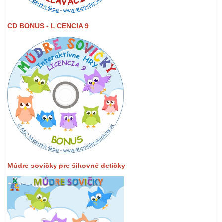
CD BONUS - LICENCIA 9
Múdre sovičky pre šikovné detičky