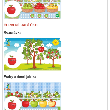
ČERVENÉ JABĹČKO
Rozprávka
Farby a časti jablka