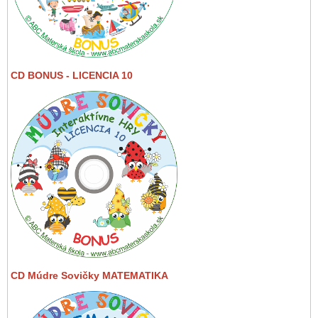
CD BONUS - LICENCIA 10
CD Múdre Sovičky MATEMATIKA