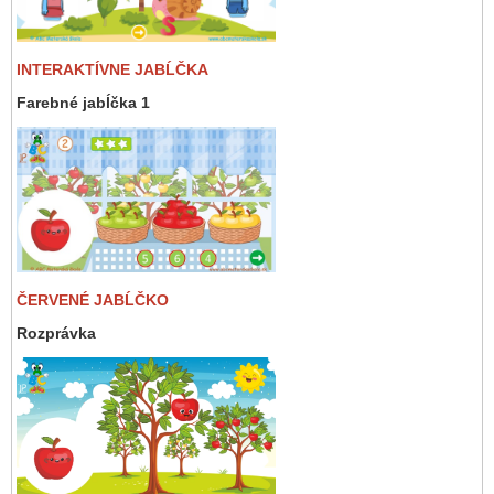
INTERAKTÍVNE JABĹČKA
Farebné jabĺčka 1
ČERVENÉ JABĹČKO
Rozprávka