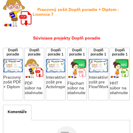
P
racovný zošit Doplň poradie + Diplom -
Licencia 7
Súvisiace projekty Doplň poradie
Doplň
Doplň
Doplň
Doplň
Doplň
Doplň
poradie
poradie
poradie 1
poradie 1
poradie 1
poradie 1
Pracovný
Interaktívny
Interaktívny
zošit PDF
zošit pre
zošit pre
PDF
Flipchart
HHT
+ Diplom
ActivInspire
Flow!Works
súbor na
súbor na
súbor na
stiahnutie
stiahnutie
stiahnutie
Komentáře