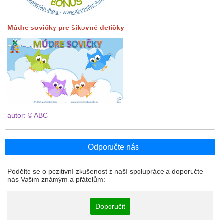
Múdre sovičky pre šikovné detičky
autor: © ABC
Odporučte nás
Podělte se o pozitivní zkušenost z naší spolupráce a doporučte
nás Vašim známým a přátelům:
Doporučit