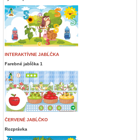
INTERAKTÍVNE JABĹČKA
Farebné jabĺčka 1
ČERVENÉ JABĹČKO
Rozprávka