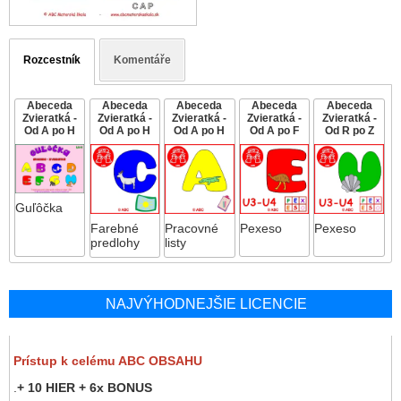
Rozcestník
Komentáře
Abeceda
Abeceda
Abeceda
Abeceda
Abeceda
Zvieratká -
Zvieratká -
Zvieratká -
Zvieratká -
Zvieratká -
Od A po H
Od A po H
Od A po H
Od A po F
Od R po Z
Guľôčka
Farebné
Pracovné
Pexeso
Pexeso
predlohy
listy
NAJVÝHODNEJŠIE LICENCIE
Prístup k celému ABC OBSAHU
.
+ 10 HIER + 6x BONUS