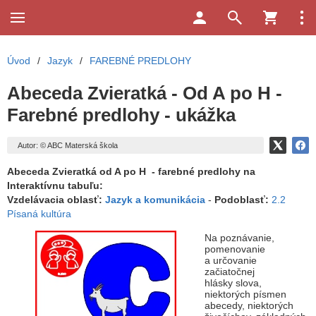
Úvod
/
Jazyk
/
FAREBNÉ PREDLOHY
Abeceda Zvieratká - Od A po H -
Farebné predlohy - ukážka
Autor: © ABC Materská škola
Abeceda Zvieratká od A po H - farebné predlohy na
Interaktívnu tabuľu:
Vzdelávacia oblasť:
Jazyk a komunikácia
-
Podoblasť:
2.2
Písaná kultúra
Na poznávanie,
pomenovanie
a určovanie
začiatočnej
hlásky slova,
niektorých písmen
abecedy, niektorých