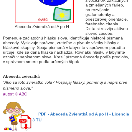
živočíchov, základných
a zmiešaných farieb,
na rozvíjanie
grafomotoriky a
priestorovej orientácie,
farebného cítenia...
Abeceda Zvieratká od A po H
Dieťa si rozvíja aktívnu
slovnú zásobu.
Pomenuje začiatočnú hlásku slova, identifikuje niektoré písmená
abecedy. Vyslovuje správne, zreteľne a plynule všetky hlásky a
hláskové skupiny. Spája písmená v labyrinte v správnom poradí a
určuje, kde sa daná hláska nachádza. Rovnakú hlásku v labyrinte
označí v napísanom slove. Kreslí písmená Abecedy podľa predlohy,
v správnom smere podľa určených šípok.
Abeceda zvieratká
"
Ako sa toto zvieratko volá? Pospájaj hlásky, pomenuj a napíš prvé
písmeno slova."
autor: © ABC
PDF
- Abeceda Zvieratká od A po H - Licencia
3 TU