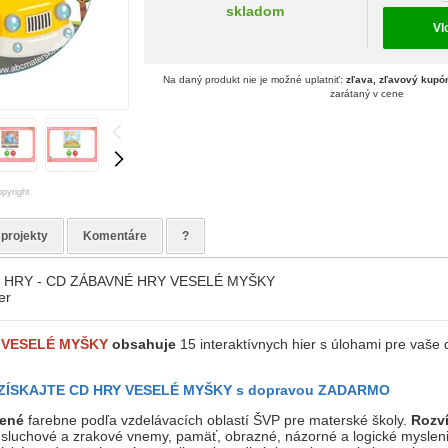
skladom
Vl
Na daný produkt nie je možné uplatniť:
zľava, zľavový kupó
zarátaný v cene
pyright
 projekty
Komentáre
?
 HRY - CD ZÁBAVNÉ HRY VESELÉ MYŠKY
er
 VESELÉ MYŠKY
obsahuje
15 interaktívnych hier s úlohami pre vaše 
 ZÍSKAJTE CD HRY VESELÉ MYŠKY s dopravou ZADARMO
dené
farebne podľa vzdelávacích oblastí ŠVP pre materské školy.
Rozví
 sluchové a zrakové vnemy, pamäť, obrazné, názorné a logické mysleni