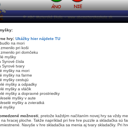
myšky:
vne hry:
Ukážky hier nájdete TU
ibudlo na mori
zmenilo pri koši
 zmenilo pri domčeku
lé myšky
 Syrové čísla
 Syrové tvary
é myšky na mori
lé myšky na farme
é myšky cestujú
elé myšky a odpadky
lé myšky a vláčik
lé myšky a dopravné prostriedky
eselé myšky v aute
eselé myšky a zvieratká
lé myšky
obmedzené možnosti
, pretože každým načítaním novej hry sa vždy me
na hracej ploche. Takže napríklad pri hre hre puzzle a skladačka sú fa
umiestnené. Navyše v hre skladačka sa menia aj tvary skladačky. Pri hr