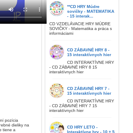
**CD HRY Múdre
sovičky - MATEMATIKA
- 15 interak...
CD VZDELÁVACIE HRY MÚDRE
SOVIČKY - Matematika a práca s
informáciami
CD ZÁBAVNÉ HRY 8 -
15 interaktívnych hier
CD INTERAKTÍVNE HRY
- CD ZÁBAVNÉ HRY 8 15
interaktívnych hier
CD ZÁBAVNÉ HRY 7 -
15 interaktívnych hier
CD INTERAKTÍVNE HRY
- CD ZÁBAVNÉ HRY 7 15
interaktívnych hier
ní pozícia
rebné dieliky na
CD HRY LETO -
e tiene a
Interaktívne hry - 10 + 5