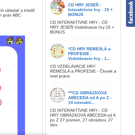
CD HRY JESEŇ -
Interaktívne hry - 15 +
 ukladať a triediť
BONUS
ch práv ABC
CD INTERAKTÍVNE HRY - CD
HRY JESEŇ Vzdelávacie hry 15 +
BONUS
*CD HRY REMESLÁ a
PROFESIE -
Vzdelávacie hry - 1...
CD VZDELÁVACIE HRY
REMESLÁ a PROFESIE - Človek a
svet práce
***CD OBRÁZKOVÁ
ABECEDA od A po Z -
14 interaktí...
CD INTERAKTÍVNE HRY - CD
HRY OBRÁZKOVÁ ABECEDA od A
po Z 27 písmen, 27 obrázkov, 27
slov