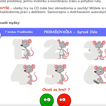
ické predstavy, jemnú motoriku a koordináciu zraku a pohybov ruky...
AVYŠE
– všetky hry na CD máte bez obmedzenia a navždy! Môžete si ich
ej každodennej práci s detičkami. Samozrejme s dodržiavaním autorský
eselé myšky: