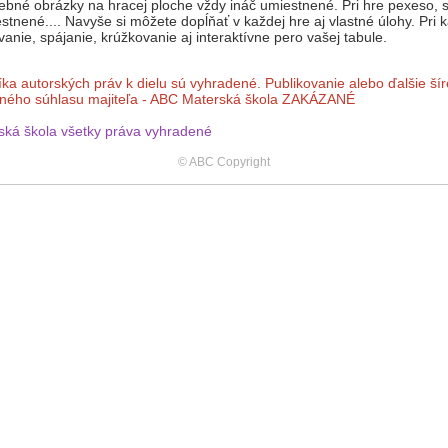
ebné obrázky na hracej ploche vždy ináč umiestnené. Pri hre pexeso, s
stnené.... Navyše si môžete dopĺňať v každej hre aj vlastné úlohy. Pri
anie, spájanie, krúžkovanie aj interaktívne pero vašej tabule.
íka autorských práv k dielu sú vyhradené. Publikovanie alebo ďalšie ší
mného súhlasu majiteľa - ABC Materská škola ZAKÁZANÉ
ská škola všetky práva vyhradené
© ABC Copyright