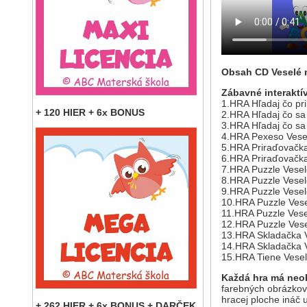
Obsah CD Veselé 
Zábavné interaktí
1.HRA Hľadaj čo pr
+ 120 HIER + 6x BONUS
2.HRA Hľadaj čo sa 
3.HRA Hľadaj čo sa
4.HRA Pexeso Vese
5.HRA Priraďovačka
6.HRA Priraďovačka
7.HRA Puzzle Vesel
8.HRA Puzzle Vese
9.HRA Puzzle Vesel
10.HRA Puzzle Ves
11.HRA Puzzle Vese
12.HRA Puzzle Vese
13.HRA Skladačka V
14.HRA Skladačka V
15.HRA Tiene Vese
Každá hra má ne
farebných obrázkov 
hracej ploche ináč 
+ 262 HIER + 6x BONUS + DARČEK