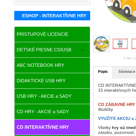
ESHOP - INTERAKTÍVNE HRY
PRÍSTUPOVÉ LICENCIE
DETSKÉ PIESNE CD/USB
© ABC Co
ABC NOTEBOOK HRY
Popis
Súvisiace
DIDAKTICKÉ USB HRY
CD INTERAKTÍVNE
15 interaktívnych hi
USB HRY - AKCIE a SADY
CD ZÁBAVNÉ HRY
školičky.
CD HRY - AKCIE a SADY
VYUŽITE AKCIU a
CD INTERAKTÍVNE HRY
Všetky
hry sú trie
zásobu, pozornosť,