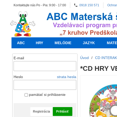
Kontaktujte nás Po - Pia: 9:00 - 17:00
0918 150 571
Ochra
ABC
HRY
MELÓDIE
JAZYK
MATE
Úvod
/
CD INTERAK
E-mail
*CD HRY VE
Heslo
strata hesla
pamätať si prihlásenie
Registrácia
Prihlásiť