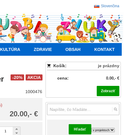
Slovenčina
KULTÚRA
ZDRAVIE
OBSAH
KONTAKT
Košík:
je prázdny
r
-20%
AKCIA
cena:
0.00,- €
Zobraziť
1000476
%)
20.00,- €
Hľadať