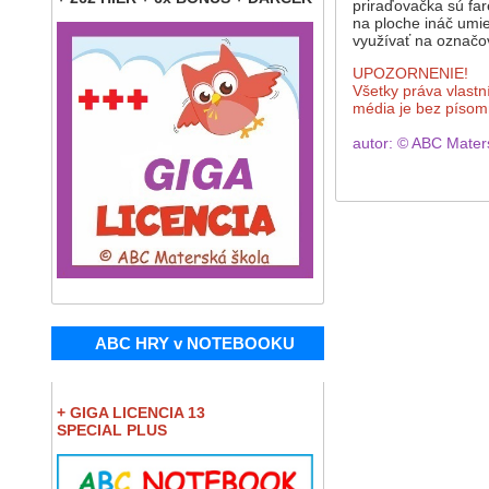
priraďovačka sú far
na ploche ináč umie
využívať na označov
UPOZORNENIE!
Všetky práva vlastn
média je bez píso
autor: © ABC Mater
ABC HRY v NOTEBOOKU
+ GIGA LICENCIA 13
SPECIAL PLUS