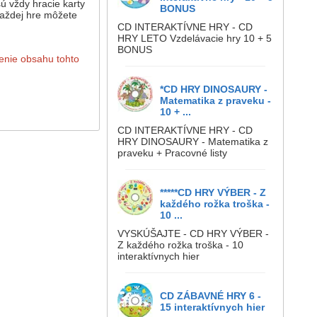
ú vždy hracie karty
BONUS
 každej hre môžete
CD INTERAKTÍVNE HRY - CD
HRY LETO Vzdelávacie hry 10 + 5
BONUS
renie obsahu tohto
*CD HRY DINOSAURY -
Matematika z praveku -
10 + ...
CD INTERAKTÍVNE HRY - CD
HRY DINOSAURY - Matematika z
praveku + Pracovné listy
*****CD HRY VÝBER - Z
každého rožka troška -
10 ...
VYSKÚŠAJTE - CD HRY VÝBER -
Z každého rožka troška - 10
interaktívnych hier
CD ZÁBAVNÉ HRY 6 -
15 interaktívnych hier