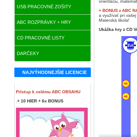
orientáciu, matemat
USB PRACOVNÉ ZOŠITY
+ BONUS z ABC
N
a využívať pri vaš
Materská škola!
ABC ROZPRÁVKY + HRY
Ukážka hry z CD V
CD PRACOVNÉ LISTY
DARČEKY
NAJVÝHODNEJŠIE LICENCIE
Prístup k celému ABC OBSAHU
.
+ 10 HIER + 6x BONUS