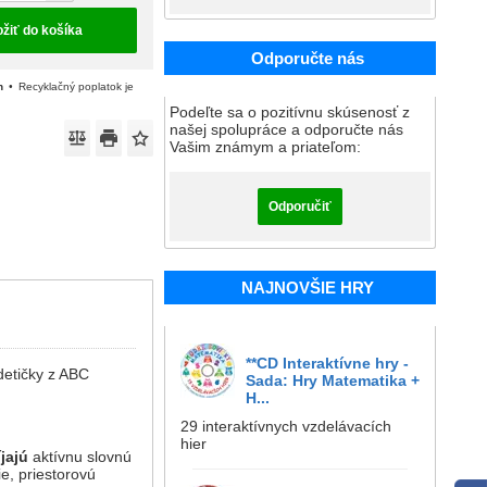
ožiť do košíka
Odporučte nás
n
Recyklačný poplatok je
Podeľte sa o pozitívnu skúsenosť z
našej spolupráce a odporučte nás
Vašim známym a priateľom:
Odporučiť
NAJNOVŠIE HRY
**CD Interaktívne hry -
detičky z ABC
Sada: Hry Matematika +
H...
29 interaktívnych vzdelávacích
hier
jajú
aktívnu slovnú
e, priestorovú