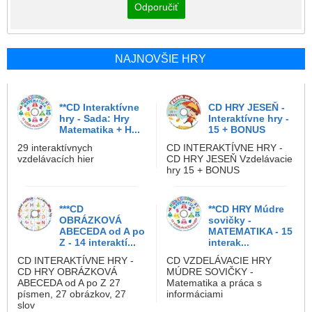
Odporučiť
NAJNOVŠIE HRY
**CD Interaktívne
CD HRY JESEŇ -
hry - Sada: Hry
Interaktívne hry -
Matematika + H...
15 + BONUS
29 interaktívnych
CD INTERAKTÍVNE HRY -
vzdelávacích hier
CD HRY JESEŇ Vzdelávacie
hry 15 + BONUS
***CD
**CD HRY Múdre
OBRÁZKOVÁ
sovičky -
ABECEDA od A po
MATEMATIKA - 15
Z - 14 interaktí...
interak...
CD INTERAKTÍVNE HRY -
CD VZDELÁVACIE HRY
CD HRY OBRÁZKOVÁ
MÚDRE SOVIČKY -
ABECEDA od A po Z 27
Matematika a práca s
písmen, 27 obrázkov, 27
informáciami
slov