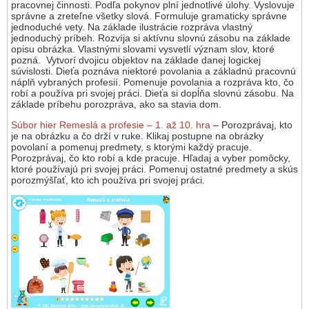
pracovnej činnosti. Podľa pokynov plní jednotlivé úlohy. Vyslovuje
správne a zreteľne všetky slová. Formuluje gramaticky správne
jednoduché vety. Na základe ilustrácie rozpráva vlastný
jednoduchý príbeh. Rozvíja si aktívnu slovnú zásobu na základe
opisu obrázka. Vlastnými slovami vysvetlí význam slov, ktoré
pozná. Vytvorí dvojicu objektov na základe danej logickej
súvislosti. Dieťa poznáva niektoré povolania a základnú pracovnú
náplň vybraných profesií. Pomenuje povolania a rozpráva kto, čo
robí a používa pri svojej práci. Dieťa si dopĺňa slovnú zásobu. Na
základe príbehu porozpráva, ako sa stavia dom.
Súbor hier Remeslá a profesie – 1. až 10. hra
– Porozprávaj, kto
je na obrázku a čo drží v ruke. Klikaj postupne na obrázky
povolaní a pomenuj predmety, s ktorými každý pracuje.
Porozprávaj, čo kto robí a kde pracuje. Hľadaj a vyber pomôcky,
ktoré používajú pri svojej práci. Pomenuj ostatné predmety a skús
porozmýšľať, kto ich používa pri svojej práci.