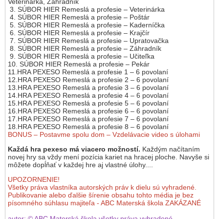
Veterinárka, Záhradník
3. SÚBOR HIER Remeslá a profesie – Veterinárka
4. SÚBOR HIER Remeslá a profesie – Poštár
5. SÚBOR HIER Remeslá a profesie – Kaderníčka
6. SÚBOR HIER Remeslá a profesie – Krajčír
7. SÚBOR HIER Remeslá a profesie – Upratovačka
8. SÚBOR HIER Remeslá a profesie – Záhradník
9. SÚBOR HIER Remeslá a profesie – Učiteľka
10. SÚBOR HIER Remeslá a profesie – Pekár
11.HRA PEXESO Remeslá a profesie 1 – 6 povolaní
12.HRA PEXESO Remeslá a profesie 2 – 6 povolaní
13.HRA PEXESO Remeslá a profesie 3 – 6 povolaní
14.HRA PEXESO Remeslá a profesie 4 – 6 povolaní
15.HRA PEXESO Remeslá a profesie 5 – 6 povolaní
16.HRA PEXESO Remeslá a profesie 6 – 6 povolaní
17.HRA PEXESO Remeslá a profesie 7 – 6 povolaní
18.HRA PEXESO Remeslá a profesie 8 – 6 povolaní
BONUS – Postavme spolu dom – Vzdelávacie video s úlohami
Každá hra pexeso má viacero možností.
Každým načítaním
novej hry sa vždy mení pozícia kariet na hracej ploche. Navyše si
môžete dopĺňať v každej hre aj vlastné úlohy....
UPOZORNENIE!
Všetky práva vlastníka autorských práv k dielu sú vyhradené.
Publikovanie alebo ďalšie šírenie obsahu tohto média je bez
písomného súhlasu majiteľa - ABC Materská škola ZAKÁZANÉ
autor: © ABC Materská škola všetky práva vyhradené