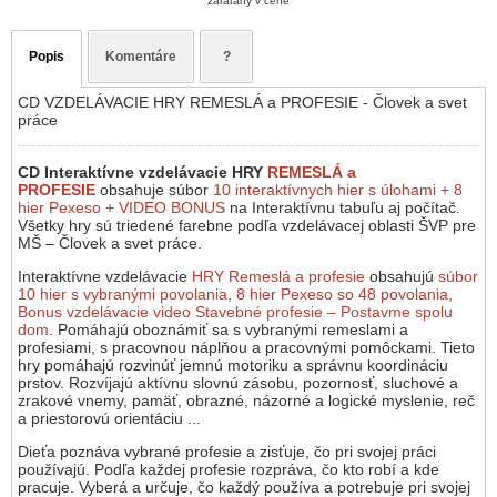
zarátaný v cene
Popis
Komentáre
?
CD VZDELÁVACIE HRY REMESLÁ a PROFESIE - Človek a svet
práce
CD Interaktívne vzdelávacie HRY
REMESLÁ a
PROFESIE
obsahuje súbor
10 interaktívnych hier s úlohami + 8
hier Pexeso + VIDEO BONUS
na Interaktívnu tabuľu aj počítač.
Všetky hry sú triedené farebne podľa vzdelávacej oblasti ŠVP pre
MŠ – Človek a svet práce.
Interaktívne vzdelávacie
HRY
Remeslá a profesie
obsahujú
súbor
10 hier s vybranými povolania, 8 hier Pexeso so 48 povolania,
Bonus vzdelávacie video Stavebné profesie – Postavme spolu
dom
. Pomáhajú oboznámiť sa s vybranými remeslami a
profesiami, s pracovnou náplňou a pracovnými pomôckami. Tieto
hry pomáhajú rozvinúť jemnú motoriku a správnu koordináciu
prstov. Rozvíjajú aktívnu slovnú zásobu, pozornosť, sluchové a
zrakové vnemy, pamäť, obrazné, názorné a logické myslenie, reč
a priestorovú orientáciu ...
Dieťa poznáva vybrané profesie a zisťuje, čo pri svojej práci
používajú. Podľa každej profesie rozpráva, čo kto robí a kde
pracuje. Vyberá a určuje, čo každý používa a potrebuje pri svojej