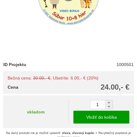
ID Projektu
1000501
Bežná cena:
30.00,- €
, Ušetríte: 6.00,- € (20%)
24.00,- €
Cena
skladom
Vložiť do košíka
Na daný produkt nie je možné uplatniť:
zľava, zľavový kupón
Recyklačný poplatok je