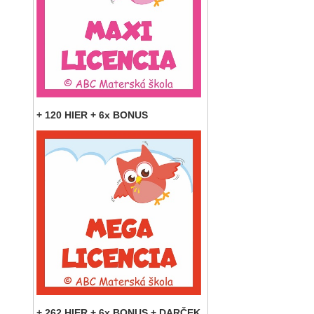
+ 120 HIER + 6x BONUS
+ 262 HIER + 6x BONUS + DARČEK