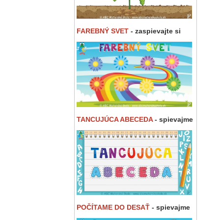
FAREBNÝ SVET
- zaspievajte si
TANCUJÚCA ABECEDA
- spievajme
POČÍTAME DO DESAŤ
- spievajme