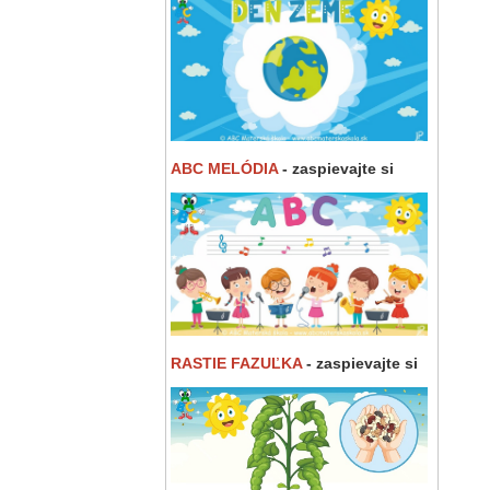
ABC MELÓDIA
- zaspievajte si
RASTIE FAZUĽKA
- zaspievajte si