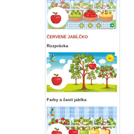
ČERVENÉ JABĹČKO
Rozprávka
Farby a časti jablka