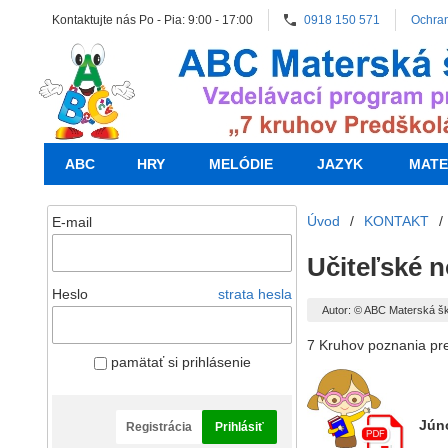
Kontaktujte nás Po - Pia: 9:00 - 17:00
0918 150 571
Ochra
ABC
HRY
MELÓDIE
JAZYK
MATE
Úvod
/
KONTAKT
/
E-mail
Učiteľské n
Heslo
strata hesla
Autor: © ABC Materská š
7 Kruhov poznania pr
pamätať si prihlásenie
Jún
Registrácia
Prihlásiť