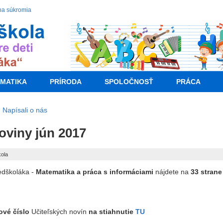
na súkromia
MATIKA
PRÍRODA
SPOLOČNOSŤ
PRÁCA
Napísali o nás
oviny jún 2017
kola
edškoláka -
Matematika a práca s informáciami
nájdete na
33 strane
ové číslo
Učiteľských novín
na stiahnutie
TU