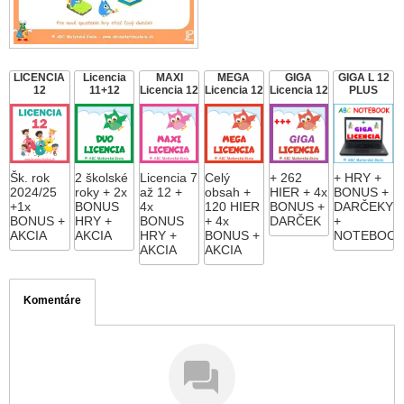
LICENCIA
Licencia
MAXI
MEGA
GIGA
GIGA L 12
12
11+12
Licencia 12
Licencia 12
Licencia 12
PLUS
Šk. rok
2 školské
Licencia 7
Celý
+ 262
+ HRY +
2024/25
roky + 2x
až 12 +
obsah +
HIER + 4x
BONUS +
+1x
BONUS
4x
120 HIER
BONUS +
DARČEKY
BONUS +
HRY +
BONUS
+ 4x
DARČEK
+
AKCIA
AKCIA
HRY +
BONUS +
NOTEBOO
AKCIA
AKCIA
Komentáre