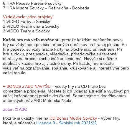
6.HRA Pexeso Farebné sovičky
7.HRA Múdre Sovičky – Režim dňa - Doobeda
Vzdelávacie video projekty:
1.VIDEO Farby a Sovičky
2.VIDEO Režim dňa a Sovičky
3.VIDEO Tvary a Sovičky
Každá hra má veľa možností
, pretože každým načítaním novej
hry sa vždy mení pozícia farebných obrázkov na hracej ploche. Pri
hre pexeso, sú vždy hracie karty na ploche ináč umiestnené. Pri
hre sudoku, presúvačka, vkladačka, priraďovačka sú farebné
obrázky na hracej ploche ináč umiestnené. Navyše si môžete
dopĺňať v každej hre aj vlastné úlohy. Pri každej hre môžete
využívať na označovanie, spájanie, krúžkovanie aj interaktívne pero
vašej tabule.
+ BONUS z ABC NAVYŠE
– všetky hry na CD hráte bez
obmedzenia pripojenia! Môžete si ich ukladať a triediť a využívať pri
vašej každodennej práci s detičkami. Samozrejme s dodržiavaním
autorských práv ABC Materská škola!
autor: © ABC
Pozrite si ukážky hier na
CD Bonus Múdre Sovičky
- Výber Hry,
ktoré je súčasťou
Licencie 9 - Školský rok 2021/22