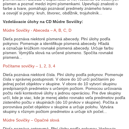
písmen a poznať medzi inými písmenkami. Upevňujú znalosti o
farbe a tvare, pomáhajú poznávať predmety známeho tvaru
a osvojiť si pojmy: kruh, štvorec, obdĺžnik, trojuholník...
Vzdelávacie úlohy na CD Múdre Sovičky:
Múdre Sovičky - Abeceda – A, B, C, D
Dieťa poznáva niektoré písmená abecedy. Plní úlohy podľa
pokynov. Pomenuje a identifikuje písmená abecedy. Hľadá
a označuje krúžkom rovnaké písmená abecedy. Určuje farbu
písmen. Vymýšľa slová na určené písmeno. Spočíta rovnaké
písmená...
Počítame sovičky – 1, 2, 3, 4
Dieťa poznáva niektoré čísla. Plní úlohy podľa pokynov. Pomenuje
čísla v správnej postupnosti. V obore do 10 určí počítaním po
jednej počet objektov v skupine. V obore do 10 vytvorí skupinu
predpísaných predmetov s určeným počtom. Pomocou určovania
počtu rieši kontextové úlohy s jednou operáciou. Pre dve skupiny
určí, kde je viac, kde je menej alebo rovnako veľa predmetov podľa
zisteného počtu v skupinách (do 10 prvkov v skupine). Počíta a
porovnáva počet objektov v skupine a určuje polohu. Vytvára
skupiny s rôznym počtom predmetov a určuje ich počet...
Múdre Sovičky – Opačné slová
Dieťa poznáva antonymá. Plní úlohy podľa pokynov. Vyslovuje