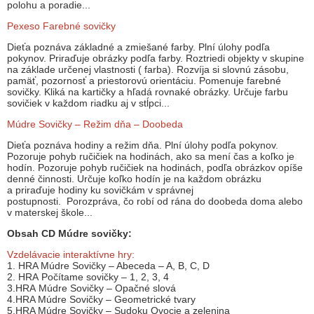
polohu a poradie...
Pexeso Farebné sovičky
Dieťa poznáva základné a zmiešané farby. Plní úlohy podľa
pokynov. Priraďuje obrázky podľa farby. Roztriedi objekty v skupine
na základe určenej vlastnosti ( farba). Rozvíja si slovnú zásobu,
pamäť, pozornosť a priestorovú orientáciu. Pomenuje farebné
sovičky. Kliká na kartičky a hľadá rovnaké obrázky. Určuje farbu
sovičiek v každom riadku aj v stĺpci...
Múdre Sovičky – Režim dňa – Doobeda
Dieťa poznáva hodiny a režim dňa. Plní úlohy podľa pokynov.
Pozoruje pohyb ručičiek na hodinách, ako sa mení čas a koľko je
hodín. Pozoruje pohyb ručičiek na hodinách, podľa obrázkov opíše
denné činnosti. Určuje koľko hodín je na každom obrázku
a priraďuje hodiny ku sovičkám v správnej
postupnosti. Porozpráva, čo robí od rána do doobeda doma alebo
v materskej škole...
Obsah CD Múdre sovičky:
Vzdelávacie interaktívne hry:
1. HRA Múdre Sovičky – Abeceda – A, B, C, D
2. HRA Počítame sovičky – 1, 2, 3, 4
3.HRA Múdre Sovičky – Opačné slová
4.HRA Múdre Sovičky – Geometrické tvary
5.HRA Múdre Sovičky – Sudoku Ovocie a zelenina