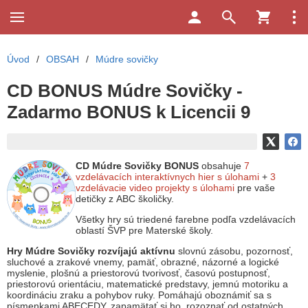
Úvod
/
OBSAH
/
Múdre sovičky
CD BONUS Múdre Sovičky -
Zadarmo BONUS k Licencii 9
CD Múdre Sovičky BONUS
obsahuje
7
vzdelávacích interaktívnych hier s úlohami
+
3
vzdelávacie video projekty s úlohami
pre vaše
detičky z ABC školičky.
Všetky hry sú triedené farebne podľa vzdelávacích
oblastí ŠVP pre Materské školy.
Hry Múdre Sovičky rozvíjajú aktívnu
slovnú zásobu, pozornosť,
sluchové a zrakové vnemy, pamäť, obrazné, názorné a logické
myslenie, plošnú a priestorovú tvorivosť, časovú postupnosť,
priestorovú orientáciu, matematické predstavy, jemnú motoriku a
koordináciu zraku a pohybov ruky. Pomáhajú oboznámiť sa s
písmenkami ABECEDY, zapamätať si ho, rozoznať od ostatných