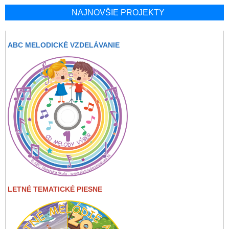
NAJNOVŠIE PROJEKTY
ABC MELODICKÉ VZDELÁVANIE
LETNÉ TEMATICKÉ PIESNE