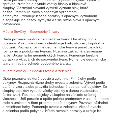
správne, zreteľne a plynule všetky hlásky a hláskové
skupiny. Vlastnými slovami vysvetlí význam slov, ktoré
pozná. Pomenuje slová s opačným významom -
antonymá. Priraďuje k sebe obrázky s opačným významom
a zopakuje ich názov. Vymýšľa ďalšie rôzne slová s opačným
významom...
Múdre Sovičky – Geometrické tvary
Dieťa poznáva niektoré geometrické tvary. Plní úlohy podľa
pokynov. V skupine útvarov identifikuje kruh, štvorec, trojuholník,
obdĺžnik. Poznáva rovinné geometrické tvary a priraďuje ich ku
rovnakým a podobným tvarom. Poznáva základné a zmiešané
farby. Určuje farbu geometrických tvarov. Pomenuje farebné
obrázky a vkladá ich do správneho tvaru. Pomenuje geometrické
tvary a hľadá predmety podobného tvaru...
Múdre Sovičky – Sudoku Ovocie a zelenina
Dieťa poznáva niektoré ovocie a zeleninu. Plní úlohy podľa
pokynov. Rozpozná rôzne druhy ovocia a zeleniny. Vytvorí podľa
daného vzoru alebo pravidla jednoduchú postupnosť objektov. Zo
skupiny objektov vyberie všetky objekty s danou vlastnosťou (
farba, tvar). Roztriedi objekty v skupine na základe určenej
vlastnosti. Určí poradie a opíše polohu predmetov v usporiadanom
rade a umiestni v ňom predmet podľa pokynov. Poznáva základné
a zmiešané farby. Pomenuje ovocie a zeleninu. Vkladá ovocie
a zeleninu podľa pokynov. Hľadá rovnaké obrázky a určuje ich