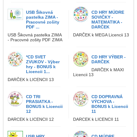
USB Šikovná
CD HRY MÚDRE
pastelka ZIMA -
SOVIČKY -
Pracovné zošity
MATEMATIKA -
PDF ...
DARČEK
USB Šikovná pastelka ZIMA
DARČEK k MEGA Licencii 13
- Pracovné zošity PDF ZIMA
*CD SVET
CD HRY VÝBER -
ZVUKOV - Výber
DARČEK
hry - BONUS k
DARČEK k MAXI
Licencii 1...
Licencii 13
DARČEK k LICENCII 13
CD TRI
CD DOPRAVNÁ
PRASIATKA -
VÝCHOVA -
BONUS k Licencii
BONUS k Licencii
12
11
DARCEK k LICENCII 12
DARCEK k LICENCII 11
USB HRY
CD MÚDRE