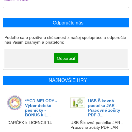
Odporučte nás
Podeľte sa o pozitívnu skúsenosť z našej spolupráce a odporučte
nás Vašim známym a priateľom:
Odporučiť
NAJNOVŠIE HRY
***CD MELODY -
USB Šikovná
Výber detské
pastelka JAR -
pesničky -
Pracovné zošity
BONUS k L...
PDF J...
DARČEK k LICENCII 14
USB Šikovná pastelka JAR -
Pracovné zošity PDF JAR