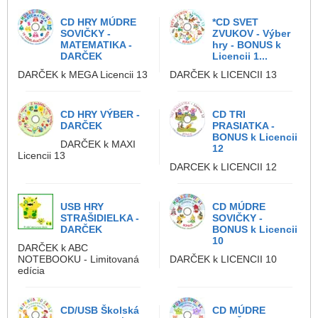
CD HRY MÚDRE
*CD SVET
SOVIČKY -
ZVUKOV - Výber
MATEMATIKA -
hry - BONUS k
DARČEK
Licencii 1...
DARČEK k MEGA Licencii 13
DARČEK k LICENCII 13
CD HRY VÝBER -
CD TRI
DARČEK
PRASIATKA -
BONUS k Licencii
DARČEK k MAXI
12
Licencii 13
DARCEK k LICENCII 12
USB HRY
CD MÚDRE
STRAŠIDIELKA -
SOVIČKY -
DARČEK
BONUS k Licencii
10
DARČEK k ABC
NOTEBOOKU - Limitovaná
DARČEK k LICENCII 10
edícia
CD/USB Školská
CD MÚDRE