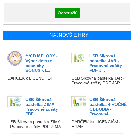
Odporučiť
NAJNOVŠIE HRY
***CD MELODY -
USB Šikovná
Výber detské
pastelka JAR -
pesničky -
Pracovné zošity
BONUS k L...
PDF J...
DARČEK k LICENCII 14
USB Šikovná pastelka JAR -
Pracovné zošity PDF JAR
USB Šikovná
USB Šikovná
pastelka ZIMA -
pastelka 4 ROČNÉ
Pracovné zošity
OBDOBIA -
PDF ...
Pracovné ...
USB Šikovná pastelka ZIMA
DARČEK ku LICENCIÁM a
- Pracovné zošity PDF ZIMA
HRÁM