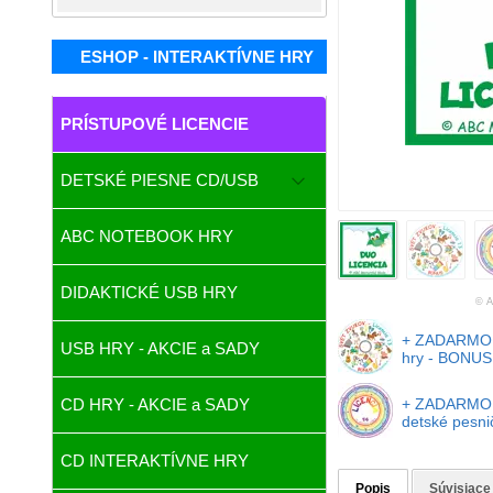
ESHOP - INTERAKTÍVNE HRY
PRÍSTUPOVÉ LICENCIE
DETSKÉ PIESNE CD/USB
ABC NOTEBOOK HRY
DIDAKTICKÉ USB HRY
© A
+ ZADARMO 
USB HRY - AKCIE a SADY
hry - BONUS 
+ ZADARMO 
CD HRY - AKCIE a SADY
detské pesni
CD INTERAKTÍVNE HRY
Popis
Súvisiace