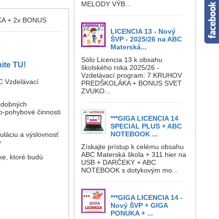
MELODY VÝB...
ÁKA + 2x BONUS
LICENCIA 13 - Nový
ŠVP - 2025/26 na ABC
Materská...
Sólo Licencia 13 k obsahu
ite TU!
školského roka 2025/26 -
Vzdelávací program: 7 KRUHOV
C Vzdelávací
PREDŠKOLÁKA + BONUS SVET
ZVUKO...
hudobných
o-pohybové činnosti
***GIGA LICENCIA 14
SPECIAL PLUS + ABC
NOTEBOOK ...
uláciu a výslovnosť
y
Získajte prístup k celému obsahu
ABC Materská škola + 311 hier na
ke, ktoré budú
USB + DARČEKY + ABC
NOTEBOOK s dotykovým mo...
***GIGA LICENCIA 14 -
Nový ŠVP + GIGA
PONUKA + ...