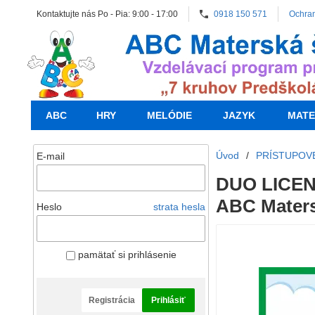
Kontaktujte nás Po - Pia: 9:00 - 17:00
0918 150 571
Ochra
ABC
HRY
MELÓDIE
JAZYK
MATE
Úvod
/
PRÍSTUPOVÉ
E-mail
DUO LICENC
ABC Maters
Heslo
strata hesla
pamätať si prihlásenie
Registrácia
Prihlásiť