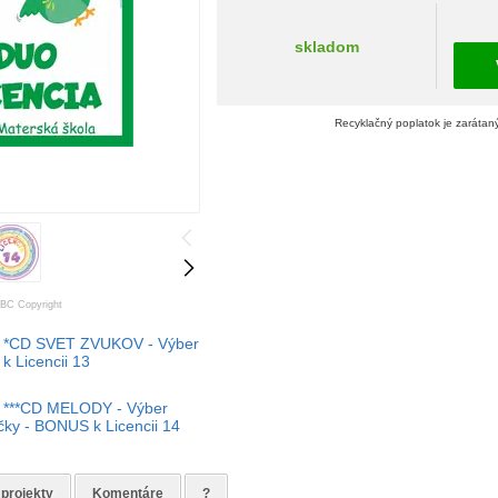
skladom
Recyklačný poplatok je zarátan
BC Copyright
*CD SVET ZVUKOV - Výber
k Licencii 13
***CD MELODY - Výber
čky - BONUS k Licencii 14
 projekty
Komentáre
?