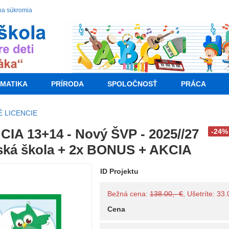
na súkromia
MATIKA
PRÍRODA
SPOLOČNOSŤ
PRÁCA
 LICENCIE
IA 13+14 - Nový ŠVP - 2025//27
-24%
ká škola + 2x BONUS + AKCIA
ID Projektu
Bežná cena:
138.00,- €
, Ušetríte: 33
Cena