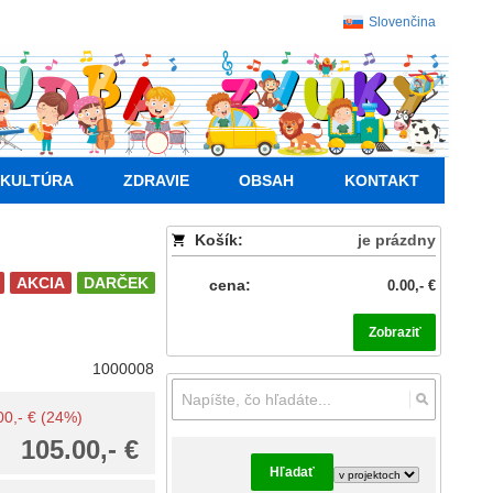
Slovenčina
KULTÚRA
ZDRAVIE
OBSAH
KONTAKT
Košík:
je prázdny
AKCIA
DARČEK
cena:
0.00,- €
Zobraziť
1000008
.00,- € (24%)
105.00,- €
Hľadať