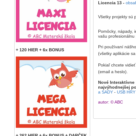
Licencia 13 -
obsa
Všetky projekty sú
Pomôcky, nápady, in
vašu profesionálnu 
Pri používaní nášho
+ 120 HIER + 6x BONUS
(všetky aplikácie s
Pokiaľ chcete vidie
(email a heslo).
Nové Interaktívne
najvýhodnejšej p
a SADY
-
USB HRY 
autor: © ABC
+ 262 HIER + 6x BONUS + DARČEK