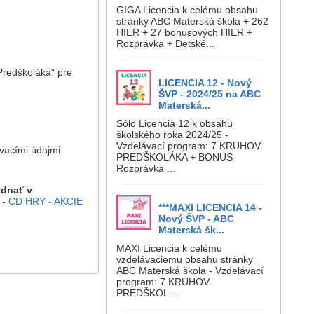
GIGA Licencia k celému obsahu
stránky ABC Materská škola + 262
HIER + 27 bonusových HIER +
Rozprávka + Detské...
 Predškoláka“ pre
LICENCIA 12 - Nový
ŠVP - 2024/25 na ABC
Materská...
Sólo Licencia 12 k obsahu
školského roka 2024/25 -
Vzdelávací program: 7 KRUHOV
ovacími údajmi
PREDŠKOLÁKA + BONUS
Rozprávka ...
ednať v
-
CD HRY - AKCIE
***MAXI LICENCIA 14 -
Nový ŠVP - ABC
Materská šk...
MAXI Licencia k celému
vzdelávaciemu obsahu stránky
ABC Materská škola - Vzdelávací
program: 7 KRUHOV
PREDŠKOL...