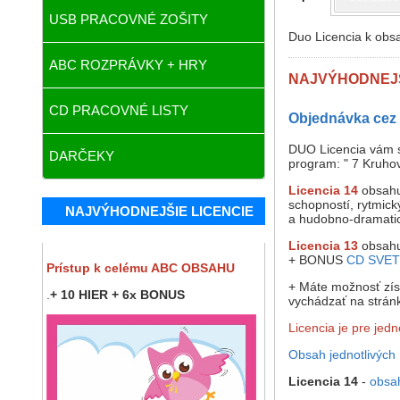
USB PRACOVNÉ ZOŠITY
Duo Licencia k ob
ABC ROZPRÁVKY + HRY
NAJVÝHODNEJŠ
CD PRACOVNÉ LISTY
Objednávka cez 
DUO Licencia vám s
DARČEKY
program: " 7 Kruho
Licencia 14
obsahu
schopností, rytmick
NAJVÝHODNEJŠIE LICENCIE
a hudobno-dramati
Licencia 13
obsahu
+ BONUS
CD SVE
Prístup k celému ABC OBSAHU
+ Máte možnosť zís
.
+ 10 HIER + 6x BONUS
vychádzať na strán
Licencia je pre jed
Obsah jednotlivých 
Licencia 14
-
obsa