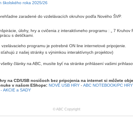
h školského roka 2025/26
 prehľadne zaradené do vzdelávacích okruhov podľa Nového ŠVP.
špirácie, úlohy, hry a cvičenia z interaktívneho programu : „ 7 Kruhov
prácu s detičkami.
 vzelávacieho programu je potrebné ON line internetové pripojenie.
a sťahujú z našej stránky s výnimkou interaktívnych projektov)
ť všetky články na ABC, musíte byť na stránke prihlásení vašimi prihlas
 hry na CD/USB nosičoch bez pripojenia na internet si môžete obj
onuke v našom EShope:
NOVÉ USB HRY
-
ABC NOTEBOOK/PC HRY
- AKCIE a SADY
© ABC Copyright