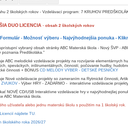
sahu 2 školských rokov - Vzdelávací program: 7 KRUHOV PREDŠKOL
IA DUO LICENCIA
-
obsah
2 školských rokov
Formulár - Možnosť výberu - Najvýhodnejšia ponuka - Klikn
prístupní vybraný obsah stránky ABC Materská škola - Nový ŠVP - AB
v poznania Predškoláka."
je ABC melodické vzdelávacie projekty na rozvíjanie elementárnych 
ých, speváckych, inštrumentálnych, činností, počúvanie hudby, hudobn
cké činnosti + BONUS
CD MELODY VÝBER - DETSKÉ PESNIČKY
je Nové vzdelávacie projekty so zameraním na Rytmické činnosti, Artik
T ZVUKOV
- Výber HRY - ZADARMO - interaktívne vzdelávacie projekt
kať NOVÉ CD/USB Interaktívne vzdelávacie hry v najvýhodnejšej ponu
ke ABC Materská škola.
ného užívateľa alebo jednu materskú školu s použitím na 1 školský rok.
Licencií nájdete TU:
h školského roka 2026/27