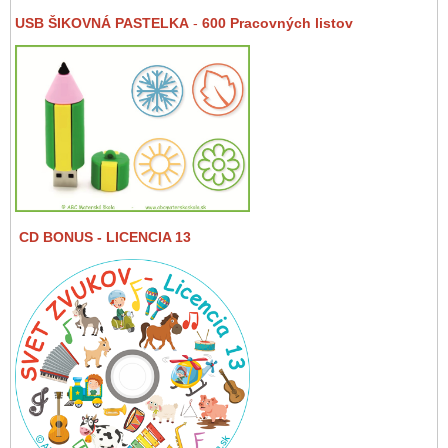
USB ŠIKOVNÁ PASTELKA
-
600 Pracovných listov
CD BONUS
- LICENCIA 13