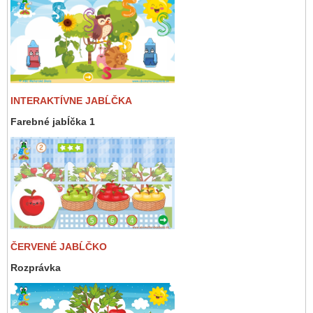
INTERAKTÍVNE JABĹČKA
Farebné jabĺčka 1
ČERVENÉ JABĹČKO
Rozprávka