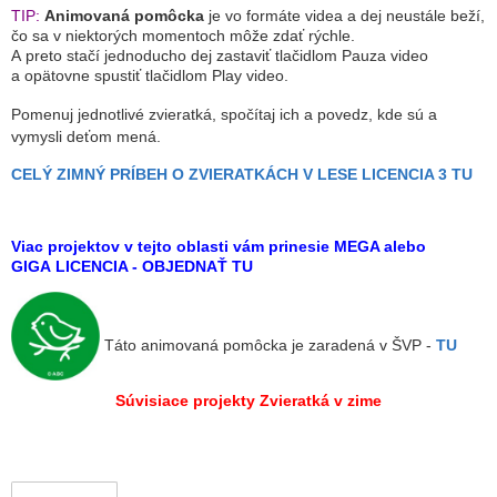
TIP:
Animovaná pomôcka
je vo formáte videa a dej neustále beží,
čo sa v niektorých momentoch môže zdať rýchle.
​A preto stačí jednoducho dej zastaviť tlačidlom Pauza video
a opätovne spustiť tlačidlom Play video.
Pomenuj jednotlivé zvieratká, spočítaj ich a povedz, kde sú a
vymysli deťom mená.
CELÝ ZIMNÝ PRÍBEH O ZVIERATKÁCH V LESE LICENCIA 3 TU
Viac projektov v tejto oblasti vám prinesie MEGA alebo
GIGA LICENCIA -
OBJEDNAŤ TU
Táto animovaná pomôcka je zaradená v ŠVP -
TU
Súvisiace projekty Zvieratká v zime