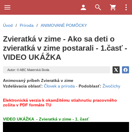
Úvod
/
Príroda
/
ANIMOVANÉ POMÔCKY
Zvieratká v zime - Ako sa deti o
zvieratká v zime postarali - 1.časť -
VIDEO UKÁŽKA
Autor: © ABC Materská škola
Animovaný príbeh Zvieratká v zime
Vzdelávacia oblasť:
Človek a príroda
-
Podoblasť:
Živočíchy
Elektronická verzia k okamžitému stiahnutiu
pracovného
zošita
v PDF formáte TU
VIDEO UKÁŽKA - Zvieratká v zime - 1. časť