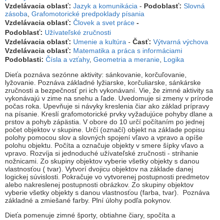
Vzdelávacia oblasť:
Jazyk a komunikácia
-
Podoblasť:
Slovná
zásoba
,
Grafomotorické predpoklady písania
Vzdelávacia oblasť:
Človek a svet práce
-
Podoblasť:
Užívateľské zručnosti
Vzdelávacia oblasť:
Umenie a kultúra
-
Časť:
Výtvarná výchova
Vzdelávacia oblasť:
Matematika a práca s informáciami
Podoblasti:
Čísla a vzťahy
,
Geometria a meranie
,
Logika
Dieťa poznáva sezónne aktivity: sánkovanie, korčuľovanie,
lyžovanie. Poznáva základné lyžiarske, korčuliarske, sánkárske
zručnosti a bezpečnosť pri ich vykonávaní. Vie, že zimné aktivity sa
vykonávajú v zime na snehu a ľade. Uvedomuje si zmeny v prírode
počas roka. Upevňuje si návyky kreslenia čiar ako základ prípravy
na písanie. Kreslí grafomotorické prvky vyžadujúce pohyby dlane a
prstov a pohyb zápästia. V obore do 10 určí počítaním po jednej
počet objektov v skupine. Určí (označí) objekt na základe popisu
polohy pomocou slov a slovných spojení vľavo a vpravo a opíše
polohu objektu. Počíta a označuje objekty v smere šípky vľavo a
vpravo. Rozvíja si jednoduché užívateľské zručnosti - strihanie
nožnicami. Zo skupiny objektov vyberie všetky objekty s danou
vlastnosťou ( tvar). Vytvorí dvojicu objektov na základe danej
logickej súvislosti. Pokračuje vo vytvorenej postupnosti predmetov
alebo nakreslenej postupnosti obrázkov. Zo skupiny objektov
vyberie všetky objekty s danou vlastnosťou (farba, tvar). Poznáva
základné a zmiešané farby. Plní úlohy podľa pokynov.
Dieťa pomenuje zimné športy, obtiahne čiary, spočíta a