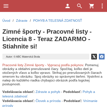
Úvod
/
Zdravie
/
POHYB A TELESNÁ ZDATNOSŤ
Zimné športy - Pracovné listy -
Licencia 8 - Teraz ZADARMO -
Stiahnite si!
Autor: © ABC Materská škola
Pracovné listy Zimné športy
- Vypracuj podľa pokynov.
Pomenuj
obrázky a obtiahni prerušované čiary. Spočítaj, koľko detí je
otočených vľavo a koľko vpravo. Strihaj po prerušovaných čiarach
smerom ku obrázku. Spoj obrázky so správnymi tieňmi. Vystrihni a
nalep do každého riadka chýbajúci obrázok podľa logickej
postupnosti.
Vzdelávacia oblasť:
Zdravie a pohyb
-
Podoblasť:
Pohyb a
telesná zdatnosť
Vzdelávacia oblasť:
Človek a príroda
-
Podoblasť:
Vnímanie
prírody