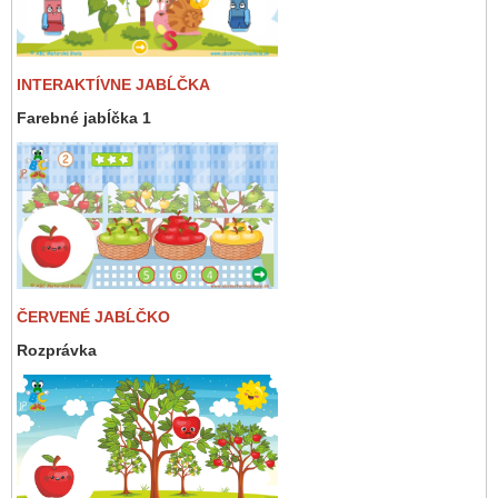
INTERAKTÍVNE JABĹČKA
Farebné jabĺčka 1
ČERVENÉ JABĹČKO
Rozprávka