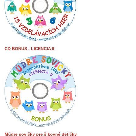
CD BONUS - LICENCIA 9
Múdre sovičky pre šikovné detičky