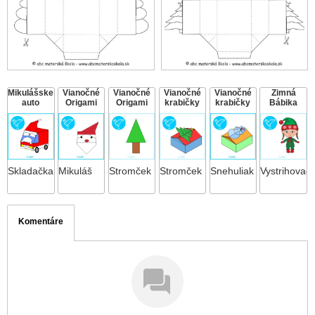
Mikulášske
Vianočné
Vianočné
Vianočné
Vianočné
Zimná
auto
Origami
Origami
krabičky
krabičky
Bábika
Skladačka
Mikuláš
Stromček
Stromček
Snehuliak
Vystrihovač
Komentáre