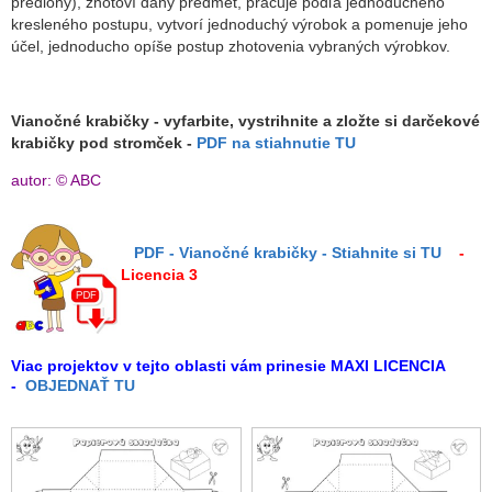
predlohy), zhotoví daný predmet, pracuje podľa jednoduchého
kresleného postupu, vytvorí jednoduchý výrobok a pomenuje jeho
účel, jednoducho opíše postup zhotovenia vybraných výrobkov.
Vianočné krabičky - vyfarbite, vystrihnite a zložte si darčekové
krabičky pod stromček -
PDF na stiahnutie TU
autor: © ABC
PDF - Vianočné krabičky - Stiahnite si TU
-
Licencia 3
Viac projektov v tejto oblasti vám prinesie MAXI LICENCIA
-
OBJEDNAŤ TU