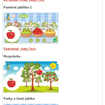
INTERAKTÍVNE JABĹČKA
Farebné jabĺčka 1
ČERVENÉ JABĹČKO
Rozprávka
Farby a časti jablka