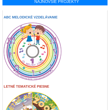
NAJNOVŠIE PROJEKTY
ABC MELODICKÉ VZDELÁVANIE
LETNÉ TEMATICKÉ PIESNE